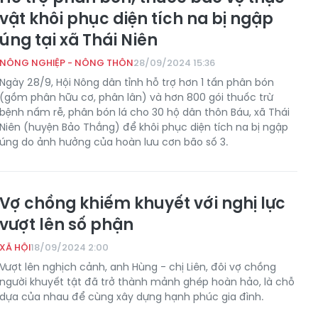
vật khôi phục diện tích na bị ngập
úng tại xã Thái Niên
NÔNG NGHIỆP - NÔNG THÔN
28/09/2024 15:36
Ngày 28/9, Hội Nông dân tỉnh hỗ trợ hơn 1 tấn phân bón
(gồm phân hữu cơ, phân lân) và hơn 800 gói thuốc trừ
bệnh nấm rễ, phân bón lá cho 30 hộ dân thôn Báu, xã Thái
Niên (huyện Bảo Thắng) để khôi phục diện tích na bị ngập
úng do ảnh hưởng của hoàn lưu cơn bão số 3.
Vợ chồng khiếm khuyết với nghị lực
vượt lên số phận
XÃ HỘI
18/09/2024 2:00
Vượt lên nghịch cảnh, anh Hùng - chị Liên, đôi vợ chồng
người khuyết tật đã trở thành mảnh ghép hoàn hảo, là chỗ
dựa của nhau để cùng xây dựng hạnh phúc gia đình.