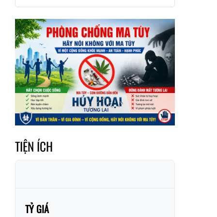
Xã Mường
Xã Dền Sáng
Hum
Xã Y Tý
Xã A Mú Sung
Xã Trịnh Tường
Xã Nậm Chày
Xã Bản Xèo
Xã Bát Xát
Xã Võ Lao
Xã Khánh Yên
Xã Văn Bàn
Xã Dương Quỳ
Xã Chiềng Ken
Xã Minh Lương
TIỆN ÍCH
Xã Nậm Chảy
Xã Bảo Yên
Xã Nghĩa Đô
Xã Thượng Hà
Xã Xuân Hòa
Xã Phúc Khánh
Xã Bảo Hà
Xã Mường Bo
TỶ GIÁ