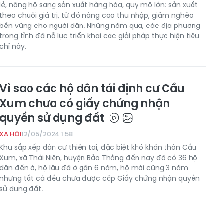
lẻ, nông hộ sang sản xuất hàng hóa, quy mô lớn; sản xuất
theo chuỗi giá trị, từ đó nâng cao thu nhập, giảm nghèo
bền vững cho người dân. Những năm qua, các địa phương
trong tỉnh đã nỗ lực triển khai các giải pháp thực hiện tiêu
chí này.
Vì sao các hộ dân tái định cư Cầu
Xum chưa có giấy chứng nhận
quyền sử dụng đất
XÃ HỘI
12/05/2024 1:58
Khu sắp xếp dân cư thiên tai, đặc biệt khó khăn thôn Cầu
Xum, xã Thái Niên, huyện Bảo Thắng đến nay đã có 36 hộ
dân đến ở, hộ lâu đã ở gần 6 năm, hộ mới cũng 3 năm
nhưng tất cả đều chưa được cấp Giấy chứng nhận quyền
sử dụng đất.