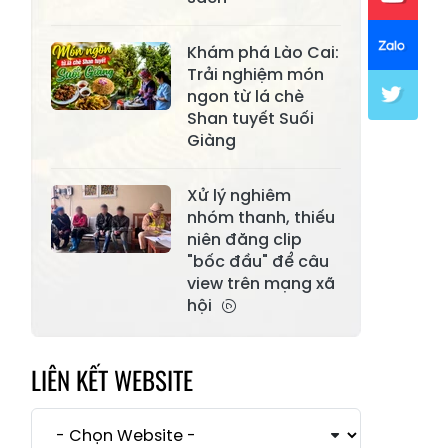
Xã Mường Lai
Xã Cảm Nhân
Khám phá Lào Cai:
Xã Yên Thành
Xã Thác Bà
Trải nghiệm món
ngon từ lá chè
Xã Yên Bình
Xã Bảo Ái
Shan tuyết Suối
Giàng
Xã Hưng
Xã Trấn Yên
Khánh
Xử lý nghiêm
Xã Lương
nhóm thanh, thiếu
Xã Việt Hồng
Thịnh
niên đăng clip
"bốc đầu" để câu
Xã Quy Mông
Xã Cốc San
view trên mạng xã
hội
Xã Hợp Thành
Xã Phong Hải
Xã Xuân
Xã Bảo Thắng
Quang
LIÊN KẾT WEBSITE
Xã Tằng Loỏng
Xã Gia Phú