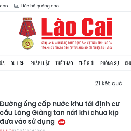
soạn
Liên hệ quảng cáo
HÓA
DU LỊCH
PHÁP LUẬT
THỂ THAO
THẾ GIỚI
PHÓNG SỰ
CH
21
kết quả
Đường ống cấp nước khu tái định cư
cầu Làng Giàng tan nát khi chưa kịp
đưa vào sử dụng
XÃ HỘI
13/10/2024 10:06