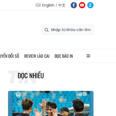
English
中文
UYỂN ĐỔI SỐ
REVIEW LÀO CAI
ĐỌC BÁO IN
ĐỌC NHIỀU