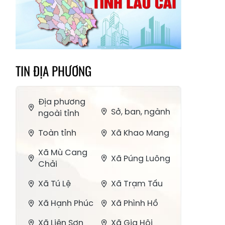
TIN ĐỊA PHƯƠNG
Địa phương
Sở, ban, ngành
ngoài tỉnh
Toàn tỉnh
Xã Khao Mang
Xã Mù Cang
Xã Púng Luông
Chải
Xã Tú Lệ
Xã Trạm Tấu
Xã Hạnh Phúc
Xã Phình Hồ
Xã Liên Sơn
Xã Gia Hội