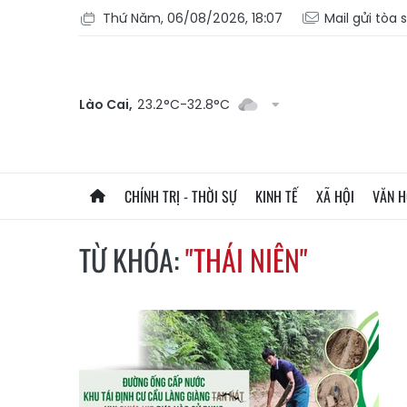
Thứ Năm, 06/08/2026, 18:07
Mail gửi tòa 
Lào Cai,
23.2°C-32.8°C
CHÍNH TRỊ - THỜI SỰ
KINH TẾ
XÃ HỘI
VĂN 
TỪ KHÓA:
"THÁI NIÊN"