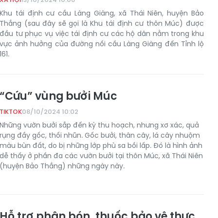
Khu tái định cư cầu Làng Giàng, xã Thái Niên, huyện Bảo
Thắng (sau đây sẽ gọi là Khu tái định cư thôn Múc) được
đầu tư phục vụ việc tái định cư các hộ dân nằm trong khu
vực ảnh hưởng của đường nối cầu Làng Giàng đến Tỉnh lộ
161.
“Cứu” vùng bưởi Múc
TIKTOK
08/10/2024 10:02
Những vườn bưởi sắp đến kỳ thu hoạch, nhưng xơ xác, quả
rụng đầy gốc, thối nhũn. Gốc bưởi, thân cây, lá cây nhuộm
màu bùn đất, do bị những lớp phù sa bồi lấp. Đó là hình ảnh
dễ thấy ở phần đa các vườn bưởi tại thôn Múc, xã Thái Niên
(huyện Bảo Thắng) những ngày này.
Hỗ trợ phân bón, thuốc bảo vệ thực