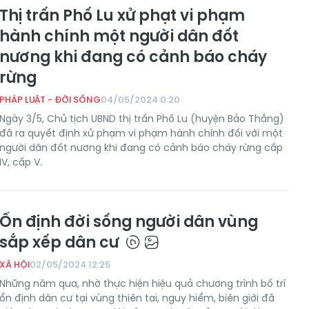
Thị trấn Phố Lu xử phạt vi phạm
hành chính một người dân đốt
nương khi đang có cảnh báo cháy
rừng
PHÁP LUẬT - ĐỜI SỐNG
04/05/2024 0:20
Ngày 3/5, Chủ tịch UBND thị trấn Phố Lu (huyện Bảo Thắng)
đã ra quyết định xử phạm vi phạm hành chính đối với một
người dân đốt nương khi đang có cảnh báo cháy rừng cấp
IV, cấp V.
Ổn định đời sống người dân vùng
BÁO LÀO CAI THƯỜNG
BÁO LÀO CA
sắp xếp dân cư
KỲ SỐ 271 RA NGÀY
KỲ SỐ 270 R
XÃ HỘI
02/05/2024 12:25
6/8/2026
5/8/2026
Những năm qua, nhờ thực hiện hiệu quả chương trình bố trí
Ngày 05-08-2026
Ngày 04-08-2
ổn định dân cư tại vùng thiên tai, nguy hiểm, biên giới đã