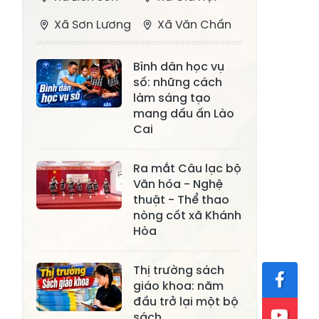
Xã Sơn Lương
Xã Văn Chấn
Xã Thượng
Xã Chấn Thịnh
Bình dân học vụ
Bằng La
số: những cách
Xã Phong Dụ
làm sáng tạo
Xã Nghĩa Tâm
Hạ
mang dấu ấn Lào
Cai
Xã Châu Quế
Xã Lâm Giang
Xã Đông
Ra mắt Câu lạc bộ
Xã Tân Hợp
Văn hóa - Nghệ
Cuông
thuật - Thể thao
Xã Mậu A
Xã Xuân Ái
nòng cốt xã Khánh
Hòa
Xã Lâm
Xã Mỏ Vàng
Thượng
Thị trường sách
Xã Lục Yên
Xã Tân Lĩnh
giáo khoa: năm
đầu trở lại một bộ
Xã Khánh Hòa
Xã Phúc Lợi
sách