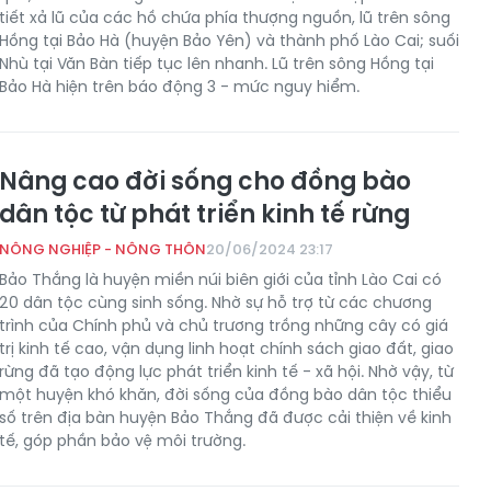
tiết xả lũ của các hồ chứa phía thượng nguồn, lũ trên sông
Hồng tại Bảo Hà (huyện Bảo Yên) và thành phố Lào Cai; suối
Nhù tại Văn Bàn tiếp tục lên nhanh. Lũ trên sông Hồng tại
Bảo Hà hiện trên báo động 3 - mức nguy hiểm.
Nâng cao đời sống cho đồng bào
dân tộc từ phát triển kinh tế rừng
NÔNG NGHIỆP - NÔNG THÔN
20/06/2024 23:17
Bảo Thắng là huyện miền núi biên giới của tỉnh Lào Cai có
20 dân tộc cùng sinh sống. Nhờ sự hỗ trợ từ các chương
trình của Chính phủ và chủ trương trồng những cây có giá
trị kinh tế cao, vận dụng linh hoạt chính sách giao đất, giao
rừng đã tạo động lực phát triển kinh tế - xã hội. Nhờ vậy, từ
một huyện khó khăn, đời sống của đồng bào dân tộc thiểu
số trên địa bàn huyện Bảo Thắng đã được cải thiện về kinh
tế, góp phần bảo vệ môi trường.