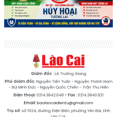
Giám đốc
: Lê Trường Giang
Phó Giám đốc
:
Nguyễn Tiến Tuấn
-
Nguyễn Thành Nam
-
Bùi Minh Đức
-
Nguyễn Quốc Chiến
-
Trần Thu Hiền
Điện thoại
: 0214.3842.648
- Fax
: 0214.3840.921
Email
:
baolaocaidientu@gmail.com
Trụ sở
: số 1024, đường Điện Biên, phường Yên Bái, tỉnh
Lào Cai.