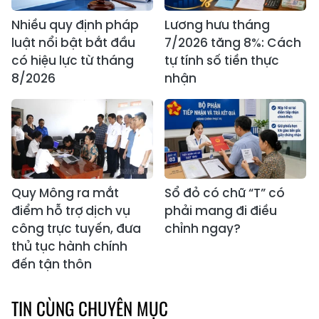
Nhiều quy định pháp
Lương hưu tháng
luật nổi bật bắt đầu
7/2026 tăng 8%: Cách
có hiệu lực từ tháng
tự tính số tiền thực
8/2026
nhận
Quy Mông ra mắt
Sổ đỏ có chữ “T” có
điểm hỗ trợ dịch vụ
phải mang đi điều
công trực tuyến, đưa
chỉnh ngay?
thủ tục hành chính
đến tận thôn
TIN CÙNG CHUYÊN MỤC