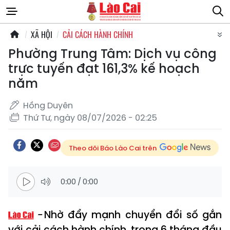
XÃ HỘI
CẢI CÁCH HÀNH CHÍNH
Phường Trung Tâm: Dịch vụ công
trực tuyến đạt 161,3% kế hoạch
năm
Hồng Duyên
Thứ Tư, ngày 08/07/2026 - 02:25
Theo dõi Báo Lào Cai trên
0:00
/
0:00
Nhờ đẩy mạnh chuyển đổi số gắn
với cải cách hành chính, trong 6 tháng đầu