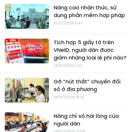
Nâng cao nhận thức, sử
dụng phần mềm hợp pháp
15/07/2026 9:47
Tích hợp 5 giấy tờ trên
VNeID, người dân được
giảm những loại lệ phí nào?
14/07/2026 2:02
Gỡ “nút thắt” chuyển đổi
số ở địa phương
08/07/2026 15:10
Nâng chỉ số hài lòng của
người dân
08/07/2026 13:58