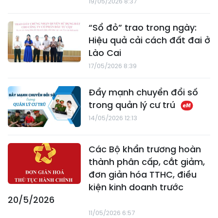
19/05/2026 8:37
“Sổ đỏ” trao trong ngày:
Hiệu quả cải cách đất đai ở
Lào Cai
17/05/2026 8:39
Đẩy mạnh chuyển đổi số
trong quản lý cư trú
14/05/2026 12:13
Các Bộ khẩn trương hoàn
thành phân cấp, cắt giảm,
đơn giản hóa TTHC, điều
kiện kinh doanh trước
20/5/2026
11/05/2026 6:57