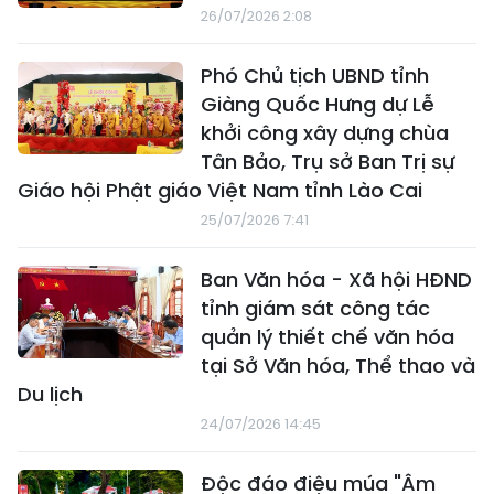
26/07/2026 2:08
Phó Chủ tịch UBND tỉnh
Giàng Quốc Hưng dự Lễ
khởi công xây dựng chùa
Tân Bảo, Trụ sở Ban Trị sự
Giáo hội Phật giáo Việt Nam tỉnh Lào Cai
25/07/2026 7:41
Ban Văn hóa - Xã hội HĐND
tỉnh giám sát công tác
quản lý thiết chế văn hóa
tại Sở Văn hóa, Thể thao và
Du lịch
24/07/2026 14:45
Độc đáo điệu múa "Âm