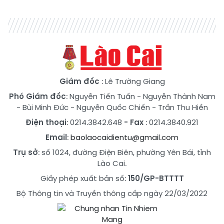
Giám đốc
: Lê Trường Giang
Phó Giám đốc
:
Nguyễn Tiến Tuấn
-
Nguyễn Thành Nam
-
Bùi Minh Đức
-
Nguyễn Quốc Chiến
-
Trần Thu Hiền
Điện thoại
: 0214.3842.648
- Fax
: 0214.3840.921
Email
:
baolaocaidientu@gmail.com
Trụ sở
: số 1024, đường Điện Biên, phường Yên Bái, tỉnh
Lào Cai.
Giấy phép xuất bản số:
150/GP-BTTTT
Bộ Thông tin và Truyền thông cấp ngày 22/03/2022