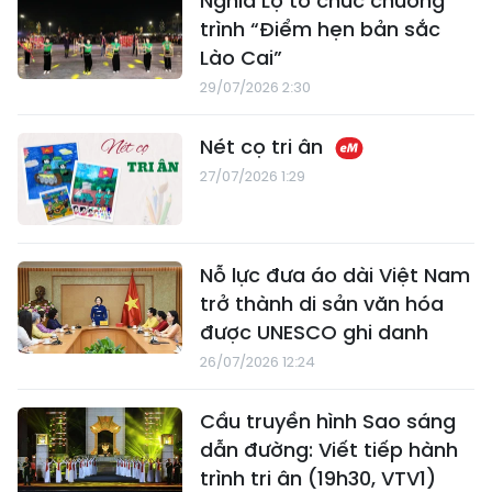
Nghĩa Lộ tổ chức chương
trình “Điểm hẹn bản sắc
Lào Cai”
29/07/2026 2:30
Nét cọ tri ân
27/07/2026 1:29
Nỗ lực đưa áo dài Việt Nam
trở thành di sản văn hóa
được UNESCO ghi danh
26/07/2026 12:24
Cầu truyền hình Sao sáng
dẫn đường: Viết tiếp hành
trình tri ân (19h30, VTV1)