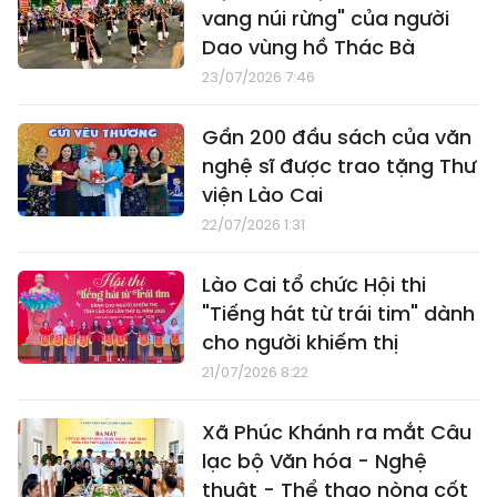
vang núi rừng" của người
Dao vùng hồ Thác Bà
23/07/2026 7:46
Gần 200 đầu sách của văn
nghệ sĩ được trao tặng Thư
viện Lào Cai
22/07/2026 1:31
Lào Cai tổ chức Hội thi
"Tiếng hát từ trái tim" dành
cho người khiếm thị
21/07/2026 8:22
Xã Phúc Khánh ra mắt Câu
lạc bộ Văn hóa - Nghệ
thuật - Thể thao nòng cốt