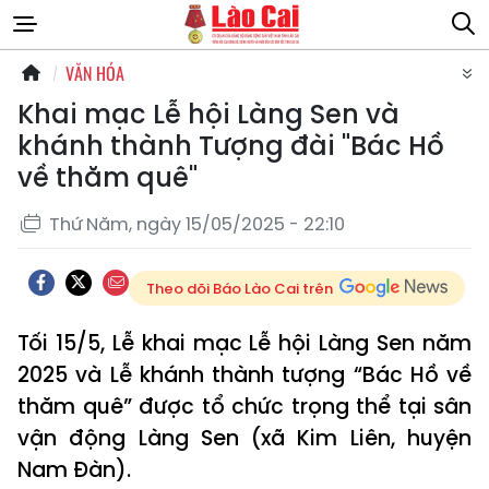
VĂN HÓA
Khai mạc Lễ hội Làng Sen và
khánh thành Tượng đài "Bác Hồ
về thăm quê"
Thứ Năm, ngày 15/05/2025 - 22:10
Theo dõi Báo Lào Cai trên
Tối 15/5, Lễ khai mạc Lễ hội Làng Sen năm
2025 và Lễ khánh thành tượng “Bác Hồ về
thăm quê” được tổ chức trọng thể tại sân
vận động Làng Sen (xã Kim Liên, huyện
Nam Đàn).