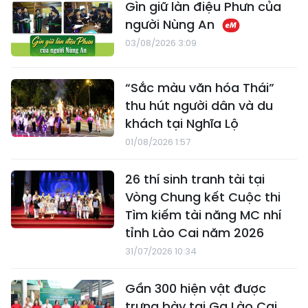
Gìn giữ làn điệu Phưn của
người Nùng An
03/08/2026 3:09
“Sắc màu văn hóa Thái”
thu hút người dân và du
khách tại Nghĩa Lộ
01/08/2026 1:57
26 thí sinh tranh tài tại
Vòng Chung kết Cuộc thi
Tìm kiếm tài năng MC nhí
tỉnh Lào Cai năm 2026
31/07/2026 10:34
Gần 300 hiện vật được
trưng bày tại Ga Lào Cai