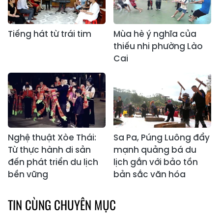
Tiếng hát từ trái tim
Mùa hè ý nghĩa của
thiếu nhi phường Lào
Cai
Nghệ thuật Xòe Thái:
Sa Pa, Púng Luông đẩy
Từ thực hành di sản
mạnh quảng bá du
đến phát triển du lịch
lịch gắn với bảo tồn
bền vững
bản sắc văn hóa
TIN CÙNG CHUYÊN MỤC