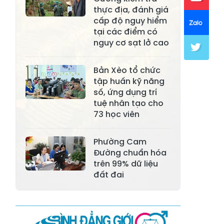
Xã Khánh Hòa
Xã Phúc Lợi
thực địa, đánh giá
cấp độ nguy hiểm
Xã Mường Lai
Xã Cảm Nhân
tại các điểm có
nguy cơ sạt lở cao
Xã Yên Thành
Xã Thác Bà
Xã Yên Bình
Xã Bảo Ái
Bản Xèo tổ chức
tập huấn kỹ năng
Xã Hưng
Xã Trấn Yên
số, ứng dụng trí
Khánh
tuệ nhân tạo cho
73 học viên
Xã Lương
Xã Việt Hồng
Thịnh
Phường Cam
Xã Quy Mông
Xã Cốc San
Đường chuẩn hóa
trên 99% dữ liệu
Xã Hợp Thành
Xã Phong Hải
đất đai
Xã Xuân
Xã Bảo Thắng
Quang
Xã Tằng Loỏng
Xã Gia Phú