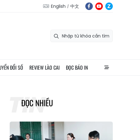
English
中文
UYỂN ĐỔI SỐ
REVIEW LÀO CAI
ĐỌC BÁO IN
ĐỌC NHIỀU