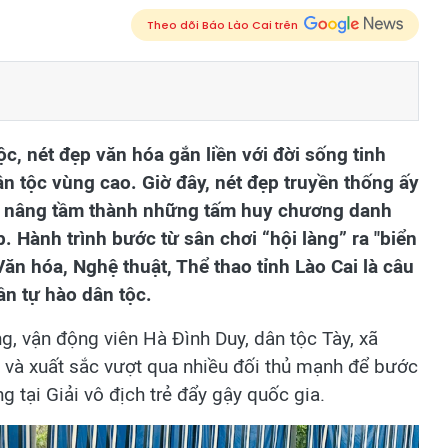
Theo dõi Báo Lào Cai trên
c, nét đẹp văn hóa gắn liền với đời sống tinh
ân tộc vùng cao. Giờ đây, nét đẹp truyền thống ấy
g nâng tầm thành những tấm huy chương danh
. Hành trình bước từ sân chơi “hội làng” ra "biển
Văn hóa, Nghệ thuật, Thể thao tỉnh Lào Cai là câu
ần tự hào dân tộc.
g, vận động viên Hà Đình Duy, dân tộc Tày, xã
và xuất sắc vượt qua nhiều đối thủ mạnh để bước
 tại Giải vô địch trẻ đẩy gậy quốc gia.