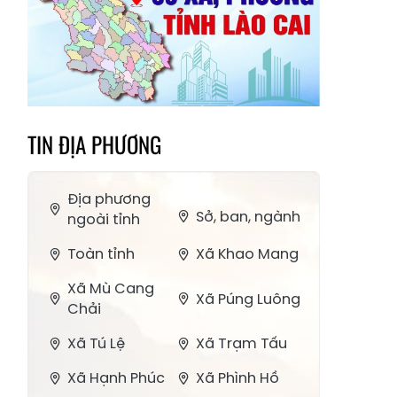
TIN ĐỊA PHƯƠNG
Địa phương
Sở, ban, ngành
ngoài tỉnh
Toàn tỉnh
Xã Khao Mang
Xã Mù Cang
Xã Púng Luông
Chải
Xã Tú Lệ
Xã Trạm Tấu
Xã Hạnh Phúc
Xã Phình Hồ