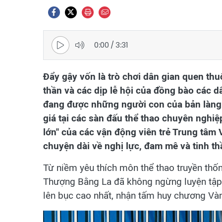
0:00
/
3:31
Đẩy gậy vốn là trò chơi dân gian quen thuộ
thần và các dịp lễ hội của đồng bào các d
đang được những người con của bản làn
giá tại các sàn đấu thể thao chuyên nghiệp
lớn" của các vận động viên trẻ Trung tâm 
chuyện dài về nghị lực, đam mê và tinh th
Từ niềm yêu thích môn thể thao truyền thốn
Thượng Bằng La đã không ngừng luyện tập 
lên bục cao nhất, nhận tấm huy chương Vàng