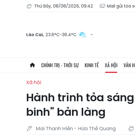
Thứ Bảy, 08/08/2026, 09:42
Mail gửi tòa 
Lào Cai,
23.6°C-36.4°C
CHÍNH TRỊ - THỜI SỰ
KINH TẾ
XÃ HỘI
VĂN 
Xã hội
Hành trình tỏa sáng
binh" bản làng
Mai Thanh Hiền - Hứa Thế Quang