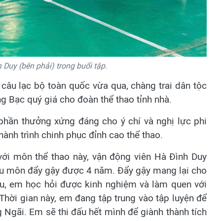
 Duy (bên phải) trong buổi tập.
 câu lạc bộ toàn quốc vừa qua, chàng trai dân tộc
g Bạc quý giá cho đoàn thể thao tỉnh nhà.
phần thưởng xứng đáng cho ý chí và nghị lực phi
hành trình chinh phục đỉnh cao thể thao.
với môn thể thao này, vận động viên Hà Đình Duy
đấu môn đẩy gậy được 4 năm. Đẩy gậy mang lại cho
u, em học hỏi được kinh nghiệm và làm quen với
Thời gian này, em đang tập trung vào tập luyện để
g Ngãi. Em sẽ thi đấu hết mình để giành thành tích