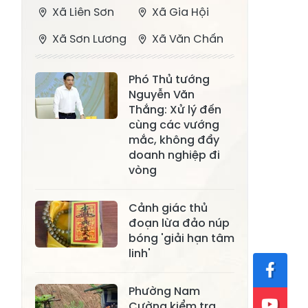
Xã Liên Sơn
Xã Gia Hội
Xã Sơn Lương
Xã Văn Chấn
Xã Thượng
Xã Chấn Thịnh
Phó Thủ tướng
Bằng La
Nguyễn Văn
Xã Phong Dụ
Thắng: Xử lý đến
Xã Nghĩa Tâm
Hạ
cùng các vướng
mắc, không đẩy
Xã Châu Quế
Xã Lâm Giang
doanh nghiệp đi
vòng
Xã Đông
Xã Tân Hợp
Cuông
Cảnh giác thủ
Xã Mậu A
Xã Xuân Ái
đoạn lừa đảo núp
bóng 'giải hạn tâm
Xã Lâm
linh'
Xã Mỏ Vàng
Thượng
Xã Lục Yên
Xã Tân Lĩnh
Phường Nam
Cường kiểm tra