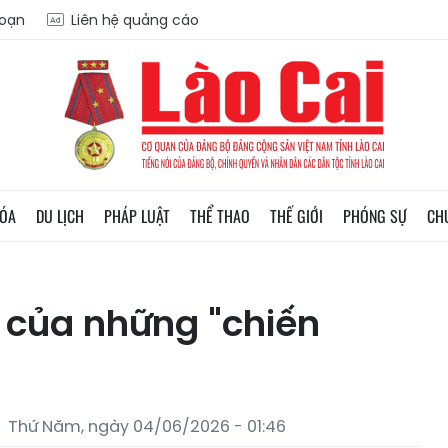
soạn
Liên hệ quảng cáo
HÓA
DU LỊCH
PHÁP LUẬT
THỂ THAO
THẾ GIỚI
PHÓNG SỰ
CH
 của những "chiến
Thứ Năm, ngày 04/06/2026 - 01:46