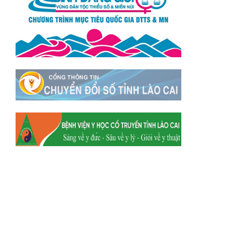
Xã Mường
Xã Dền Sáng
Hum
Xã Y Tý
Xã A Mú Sung
Xã Trịnh Tường
Xã Nậm Chày
Xã Bản Xèo
Xã Bát Xát
Xã Võ Lao
Xã Khánh Yên
Xã Văn Bàn
Xã Dương Quỳ
Xã Chiềng Ken
Xã Minh Lương
Xã Nậm Chảy
Xã Bảo Yên
Xã Nghĩa Đô
Xã Thượng Hà
Xã Xuân Hòa
Xã Phúc Khánh
Xã Bảo Hà
Xã Mường Bo