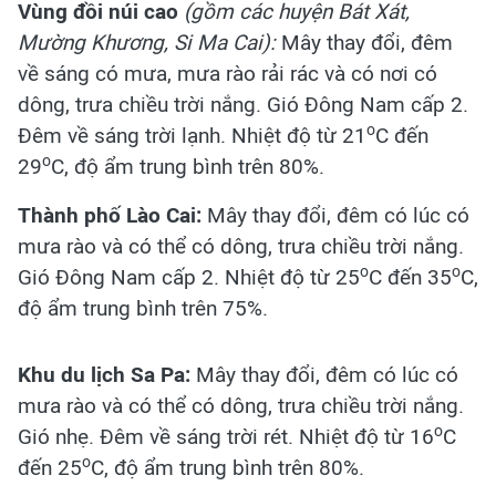
Vùng đồi núi cao
(g
ồm các huyện Bát Xát,
Mường Khương, Si Ma Cai):
Mây thay đổi, đêm
về sáng có mưa, mưa rào rải rác và có nơi có
dông, trưa chiều trời nắng. Gió Đông Nam cấp 2.
o
Đêm về sáng trời lạnh. Nhiệt độ từ 21
C đến
o
29
C, độ ẩm trung bình trên 80%.
Thành phố Lào Cai:
Mây thay đổi, đêm có lúc có
mưa rào và có thể có dông, trưa chiều trời nắng.
o
o
Gió Đông Nam cấp 2. Nhiệt độ từ 25
C đến 35
C,
độ ẩm trung bình trên 75%.
Khu du lịch Sa Pa:
Mây thay đổi, đêm có lúc có
mưa rào và có thể có dông, trưa chiều trời nắng.
o
Gió nhẹ. Đêm về sáng trời rét. Nhiệt độ từ 16
C
o
đến 25
C, độ ẩm trung bình trên 80%.