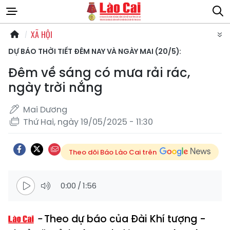
XÃ HỘI
DỰ BÁO THỜI TIẾT ĐÊM NAY VÀ NGÀY MAI (20/5):
Đêm về sáng có mưa rải rác,
ngày trời nắng
Mai Dương
Thứ Hai, ngày 19/05/2025 - 11:30
Theo dõi Báo Lào Cai trên
0:00
/
1:56
Theo dự báo của Đài Khí tượng -