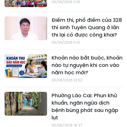
06/08/2026 0:18
Điểm thi, phổ điểm của 328
thí sinh Tuyên Quang ở lần
thi lại có được công khai?
06/08/2026 0:10
Khoản nào bắt buộc, khoản
nào tự nguyện khi con vào
năm học mới?
05/08/2026 22:52
Phường Lào Cai: Phun khử
khuẩn, ngăn ngừa dịch
bệnh bùng phát sau ngập
lụt
05/08/2026 14:37