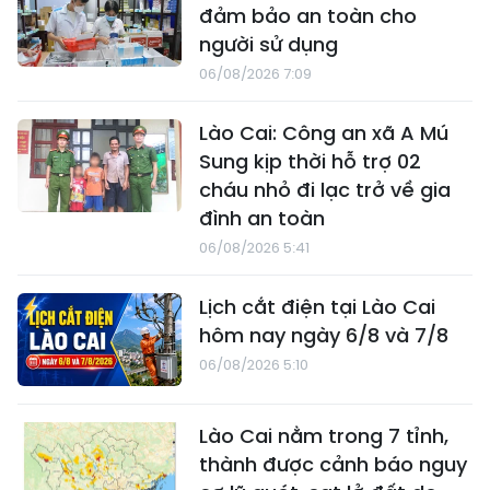
đảm bảo an toàn cho
người sử dụng
06/08/2026 7:09
Lào Cai: Công an xã A Mú
Sung kịp thời hỗ trợ 02
cháu nhỏ đi lạc trở về gia
đình an toàn
06/08/2026 5:41
Lịch cắt điện tại Lào Cai
hôm nay ngày 6/8 và 7/8
06/08/2026 5:10
Lào Cai nằm trong 7 tỉnh,
thành được cảnh báo nguy