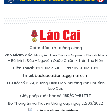
Giám đốc
: Lê Trường Giang
Phó Giám đốc
:
Nguyễn Tiến Tuấn
-
Nguyễn Thành Nam
-
Bùi Minh Đức
-
Nguyễn Quốc Chiến
-
Trần Thu Hiền
Điện thoại
: 0214.3842.648
- Fax
: 0214.3840.921
Email
:
baolaocaidientu@gmail.com
Trụ sở
: số 1024, đường Điện Biên, phường Yên Bái, tỉnh
Lào Cai.
Giấy phép xuất bản số:
150/GP-BTTTT
Bộ Thông tin và Truyền thông cấp ngày 22/03/2022