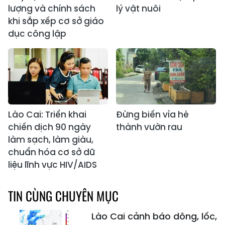
lượng và chính sách
lý vật nuôi
khi sắp xếp cơ sở giáo
dục công lập
Lào Cai: Triển khai
Đừng biến vỉa hè
chiến dịch 90 ngày
thành vườn rau
làm sạch, làm giàu,
chuẩn hóa cơ sở dữ
liệu lĩnh vực HIV/AIDS
TIN CÙNG CHUYÊN MỤC
Lào Cai cảnh báo dông, lốc,