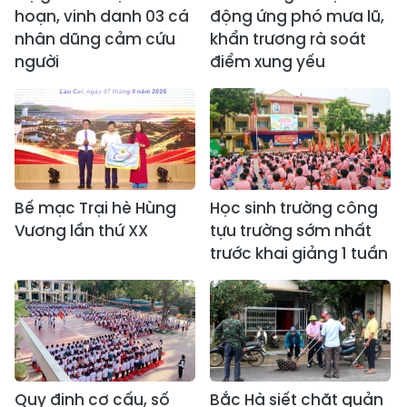
hoạn, vinh danh 03 cá
động ứng phó mưa lũ,
nhân dũng cảm cứu
khẩn trương rà soát
người
điểm xung yếu
Bế mạc Trại hè Hùng
Học sinh trường công
Vương lần thứ XX
tựu trường sớm nhất
trước khai giảng 1 tuần
Quy định cơ cấu, số
Bắc Hà siết chặt quản