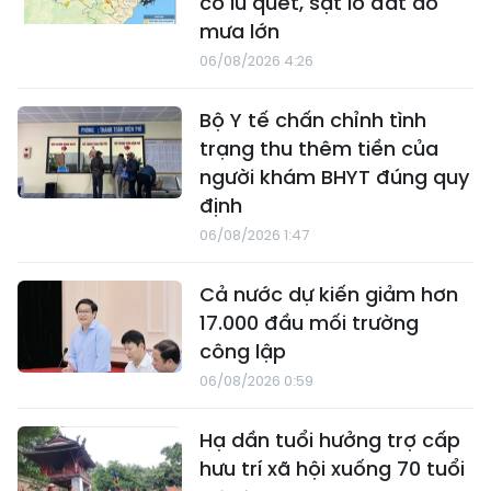
cơ lũ quét, sạt lở đất do
mưa lớn
06/08/2026 4:26
Bộ Y tế chấn chỉnh tình
trạng thu thêm tiền của
người khám BHYT đúng quy
định
06/08/2026 1:47
Cả nước dự kiến giảm hơn
17.000 đầu mối trường
công lập
06/08/2026 0:59
Hạ dần tuổi hưởng trợ cấp
hưu trí xã hội xuống 70 tuổi