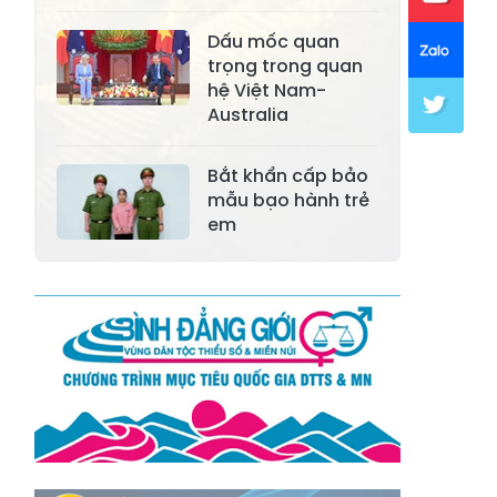
Xã Mường Lai
Xã Cảm Nhân
Dấu mốc quan
trọng trong quan
Xã Yên Thành
Xã Thác Bà
hệ Việt Nam-
Australia
Xã Yên Bình
Xã Bảo Ái
Xã Hưng
Bắt khẩn cấp bảo
Xã Trấn Yên
Khánh
mẫu bạo hành trẻ
em
Xã Lương
Xã Việt Hồng
Thịnh
Xã Quy Mông
Xã Cốc San
Xã Hợp Thành
Xã Phong Hải
Xã Xuân
Xã Bảo Thắng
Quang
Xã Tằng Loỏng
Xã Gia Phú