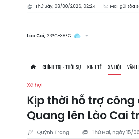
Thứ Bảy, 08/08/2026, 02:24
Mail gửi tòa 
Lào Cai,
23°C-38°C
CHÍNH TRỊ - THỜI SỰ
KINH TẾ
XÃ HỘI
VĂN 
Xã hội
Kịp thời hỗ trợ công
Quang lên Lào Cai t
Quỳnh Trang
Thứ Hai, ngày 15/0