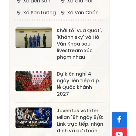
Xã Liên Sơn
Xã Gia Hội
Xã Sơn Lương
Xã Văn Chấn
Xã Thượng
Xã Chấn Thịnh
Khởi tố 'Vua Quạt',
Bằng La
'Khánh sky' và Hồ
Xã Phong Dụ
Văn Khoa sau
Xã Nghĩa Tâm
Hạ
livestream xúc
phạm nhau
Xã Châu Quế
Xã Lâm Giang
Xã Đông
Dự kiến nghỉ 4
Xã Tân Hợp
ngày liên tiếp dịp
Cuông
lễ Quốc khánh
Xã Mậu A
Xã Xuân Ái
2027
Xã Lâm
Xã Mỏ Vàng
Juventus vs Inter
Thượng
Milan 18h ngày 8/8:
Xã Lục Yên
Xã Tân Lĩnh
Link trực tiếp, nhận
định và dự đoán
Xã Khánh Hòa
Xã Phúc Lợi