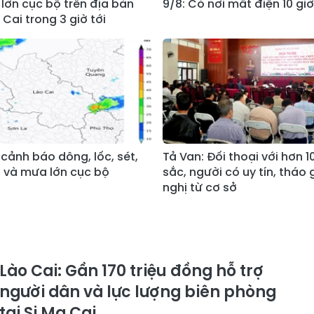
lớn cục bộ trên địa bàn
9/8: Có nơi mất điện 10 giờ
 Cai trong 3 giờ tới
 cảnh báo dông, lốc, sét,
Tả Van: Đối thoại với hơn 
và mưa lớn cục bộ
sắc, người có uy tín, tháo 
nghị từ cơ sở
Lào Cai: Gần 170 triệu đồng hỗ trợ
người dân và lực lượng biên phòng
tại Si Ma Cai