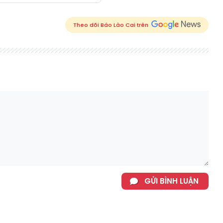
Theo dõi Báo Lào Cai trên
GỬI BÌNH LUẬN