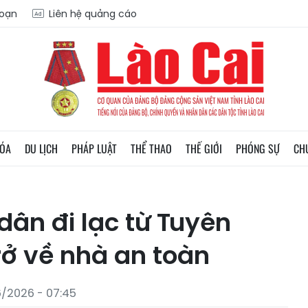
soạn
Liên hệ quảng cáo
HÓA
DU LỊCH
PHÁP LUẬT
THỂ THAO
THẾ GIỚI
PHÓNG SỰ
CH
 dân đi lạc từ Tuyên
rở về nhà an toàn
6/2026 - 07:45