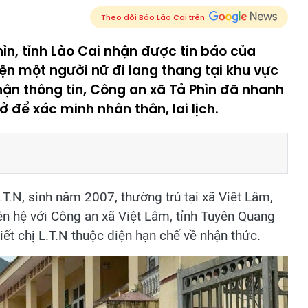
Theo dõi Báo Lào Cai trên
ìn, tỉnh Lào Cai nhận được tin báo của
ện một người nữ đi lang thang tại khu vực
nhận thông tin, Công an xã Tả Phìn đã nhanh
 để xác minh nhân thân, lai lịch.
T.N, sinh năm 2007, thường trú tại xã Việt Lâm,
ên hệ với Công an xã Việt Lâm, tỉnh Tuyên Quang
iết chị L.T.N thuộc diện hạn chế về nhận thức.