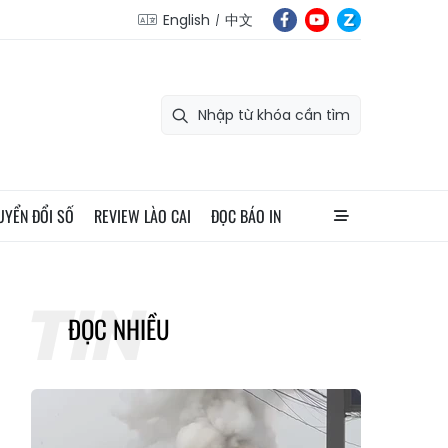
English
中文
UYỂN ĐỔI SỐ
REVIEW LÀO CAI
ĐỌC BÁO IN
ĐỌC NHIỀU