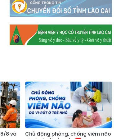
Xã Mường
Xã Dền Sáng
Hum
Xã Y Tý
Xã A Mú Sung
Xã Trịnh Tường
Xã Nậm Chày
Xã Bản Xèo
Xã Bát Xát
Xã Võ Lao
Xã Khánh Yên
Xã Văn Bàn
Xã Dương Quỳ
Xã Chiềng Ken
Xã Minh Lương
Xã Nậm Chảy
Xã Bảo Yên
Xã Nghĩa Đô
Xã Thượng Hà
Xã Xuân Hòa
Xã Phúc Khánh
Xã Bảo Hà
Xã Mường Bo
 8/8 và
Chủ động phòng, chống viêm não