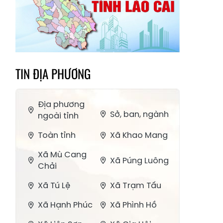
TIN ĐỊA PHƯƠNG
Địa phương
Sở, ban, ngành
ngoài tỉnh
Toàn tỉnh
Xã Khao Mang
Xã Mù Cang
Xã Púng Luông
Chải
Xã Tú Lệ
Xã Trạm Tấu
Xã Hạnh Phúc
Xã Phình Hồ