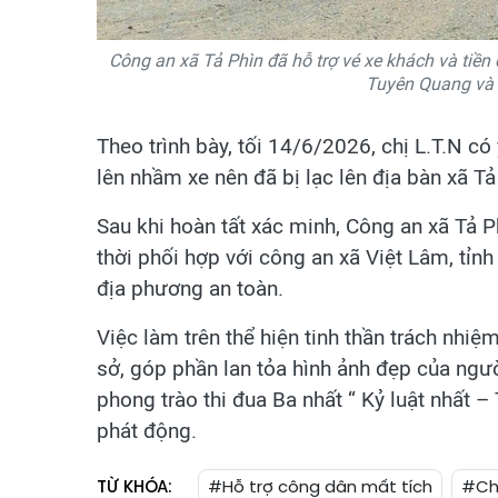
Công an xã Tả Phìn đã hỗ trợ vé xe khách và tiền 
Tuyên Quang và g
Theo trình bày, tối 14/6/2026, chị L.T.N có 
lên nhầm xe nên đã bị lạc lên địa bàn xã Tả 
Sau khi hoàn tất xác minh, Công an xã Tả P
thời phối hợp với công an xã Việt Lâm, tỉnh
địa phương an toàn.
Việc làm trên thể hiện tinh thần trách nhi
sở, góp phần lan tỏa hình ảnh đẹp của ngườ
phong trào thi đua Ba nhất “ Kỷ luật nhất 
phát động.
TỪ KHÓA:
#Hỗ trợ công dân mất tích
#Chư