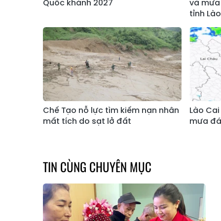
Quốc khánh 2027
và mưa 
tỉnh Lào
Chế Tạo nỗ lực tìm kiếm nạn nhân
Lào Cai
mất tích do sạt lở đất
mưa đá 
TIN CÙNG CHUYÊN MỤC