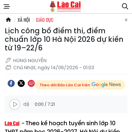
XÃ HỘI
GIÁO DỤC
Lịch công bố điểm thi, điểm
chuẩn lớp 10 Hà Nội 2026 dự kiến
từ 19–22/6
HÙNG NGUYỄN
Chủ Nhật, ngày 14/06/2026 - 01:03
Theo dõi Báo Lào Cai trên
0:00
/
7:21
Theo kế hoạch tuyển sinh lớp 10
THPT năm học 2026-2027, Hà Nội dự kiến