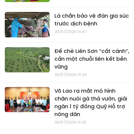
Lá chắn bảo vệ đàn gia súc
trước dịch bệnh
30/07/2026 14:47
Để chè Liên Sơn “cất cánh”,
cần một chuỗi liên kết bền
vững
30/07/2026 13:34
Võ Lao ra mắt mô hình
chăn nuôi gà thả vườn, giải
ngân 1 tỷ đồng Quỹ Hỗ trợ
nông dân
30/07/2026 13:28