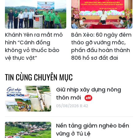
Khánh Yên ra mắt mô
Bản Xèo: 60 ngày đêm
hình “Cánh đồng
tháo gỡ vướng mắc,
không vỏ thuốc bảo
phấn đấu hoàn thành
vệ thực vật”
806 hồ sơ đất đai
TIN CÙNG CHUYÊN MỤC
Giữ nhịp xây dựng nông
thôn mới
05/08/2026 8:42
Nền tảng giảm nghèo bền
vững ở Tú Lệ