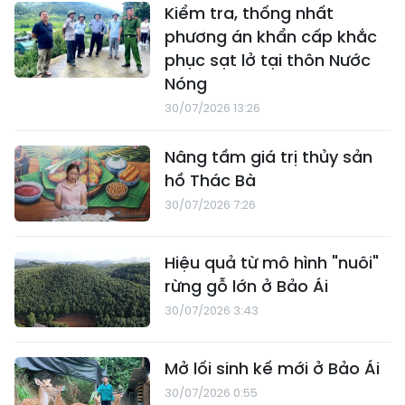
Kiểm tra, thống nhất
phương án khẩn cấp khắc
phục sạt lở tại thôn Nước
Nóng
30/07/2026 13:26
Nâng tầm giá trị thủy sản
hồ Thác Bà
30/07/2026 7:26
Hiệu quả từ mô hình "nuôi"
rừng gỗ lớn ở Bảo Ái
30/07/2026 3:43
Mở lối sinh kế mới ở Bảo Ái
30/07/2026 0:55