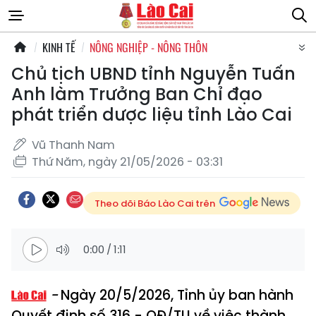
KINH TẾ
NÔNG NGHIỆP - NÔNG THÔN
Chủ tịch UBND tỉnh Nguyễn Tuấn
Anh làm Trưởng Ban Chỉ đạo
phát triển dược liệu tỉnh Lào Cai
Vũ Thanh Nam
Thứ Năm, ngày 21/05/2026 - 03:31
Theo dõi Báo Lào Cai trên
0:00
/
1:11
Ngày 20/5/2026, Tỉnh ủy ban hành
Quyết định số 316 - QĐ/TU về việc thành