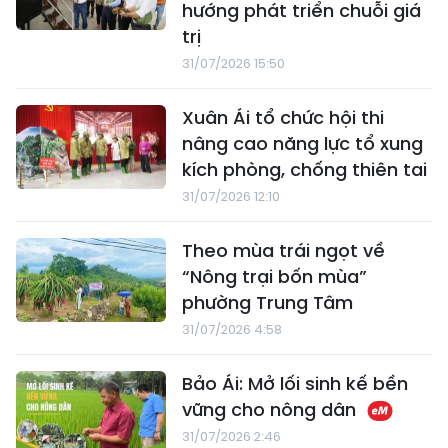
hướng phát triển chuỗi giá
trị
31/07/2026 15:50
Xuân Ái tổ chức hội thi
nâng cao năng lực tổ xung
kích phòng, chống thiên tai
31/07/2026 12:10
Theo mùa trái ngọt về
“Nông trại bốn mùa”
phường Trung Tâm
31/07/2026 4:58
Bảo Ái: Mở lối sinh kế bền
vững cho nông dân
31/07/2026 2:46