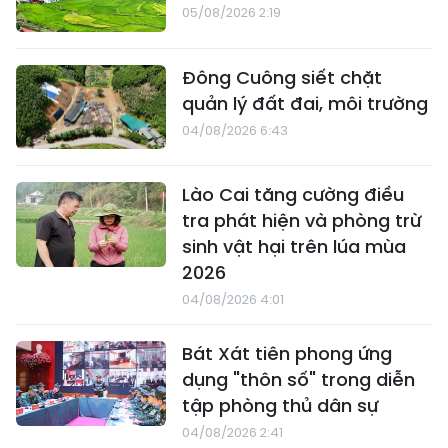
05/08/2026 2:19
Đông Cuông siết chặt
quản lý đất đai, môi trường
04/08/2026 6:43
Lào Cai tăng cường điều
tra phát hiện và phòng trừ
sinh vật hại trên lúa mùa
2026
04/08/2026 4:01
Bát Xát tiên phong ứng
dụng "thôn số" trong diễn
tập phòng thủ dân sự
04/08/2026 2:41