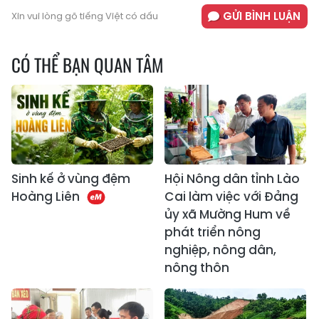
GỬI BÌNH LUẬN
Xin vui lòng gõ tiếng Việt có dấu
CÓ THỂ BẠN QUAN TÂM
Sinh kế ở vùng đệm
Hội Nông dân tỉnh Lào
Hoàng Liên
Cai làm việc với Đảng
ủy xã Mường Hum về
phát triển nông
nghiệp, nông dân,
nông thôn