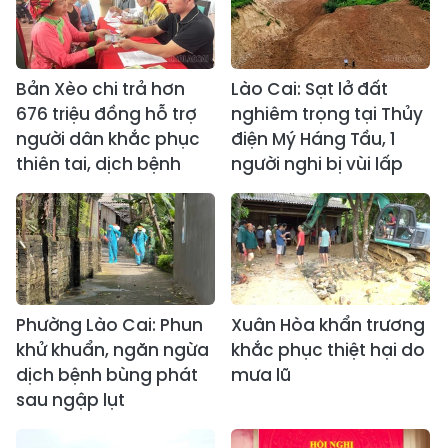
Bản Xèo chi trả hơn
Lào Cai: Sạt lở đất
676 triệu đồng hỗ trợ
nghiêm trọng tại Thủy
người dân khắc phục
điện Mý Háng Tầu, 1
thiên tai, dịch bệnh
người nghi bị vùi lấp
Phường Lào Cai: Phun
Xuân Hòa khẩn trương
khử khuẩn, ngăn ngừa
khắc phục thiệt hại do
dịch bệnh bùng phát
mưa lũ
sau ngập lụt