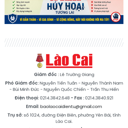
Giám đốc
: Lê Trường Giang
Phó Giám đốc
:
Nguyễn Tiến Tuấn
-
Nguyễn Thành Nam
-
Bùi Minh Đức
-
Nguyễn Quốc Chiến
-
Trần Thu Hiền
Điện thoại
: 0214.3842.648
- Fax
: 0214.3840.921
Email
:
baolaocaidientu@gmail.com
Trụ sở
: số 1024, đường Điện Biên, phường Yên Bái, tỉnh
Lào Cai.