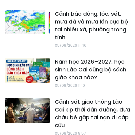
Cảnh báo dông, lốc, sét,
mưa đá và mưa lớn cục bộ
tại nhiều xã, phường trong
tỉnh
05/08/2026 11:46
Năm học 2026–2027, học
sinh Lào Cai dùng bộ sách
giáo khoa nào?
05/08/2026 11:10
Cảnh sát giao thông Lào
Cai kịp thời dẫn đường, đưa
cháu bé gặp tai nạn đi cấp
cứu
05/08/2026 8:57