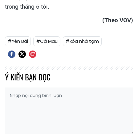
trong tháng 6 tới.
(Theo VOV)
#Yên Bái
#Cà Mau
#xóa nhà tạm
Ý KIẾN BẠN ĐỌC