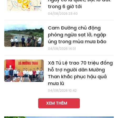
trong 6 giờ tới
04/08/2026 23:40
Cam Đường chủ động
phòng ngừa sạt lở, ngập
úng trong mùa mưa bão
04/08/2026 14:01
Xã Tú Lệ trao 70 triệu đồng
hỗ trợ người dân Mường
Than khắc phục hậu quả
mưa lũ
04/08/2026 10:42
XEM THÊM