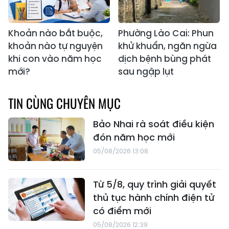
Khoản nào bắt buộc,
Phường Lào Cai: Phun
khoản nào tự nguyện
khử khuẩn, ngăn ngừa
khi con vào năm học
dịch bệnh bùng phát
mới?
sau ngập lụt
TIN CÙNG CHUYÊN MỤC
Bảo Nhai rà soát điều kiện
đón năm học mới
05/08/2026 13:08
Từ 5/8, quy trình giải quyết
thủ tục hành chính điện tử
có điểm mới
05/08/2026 12:39