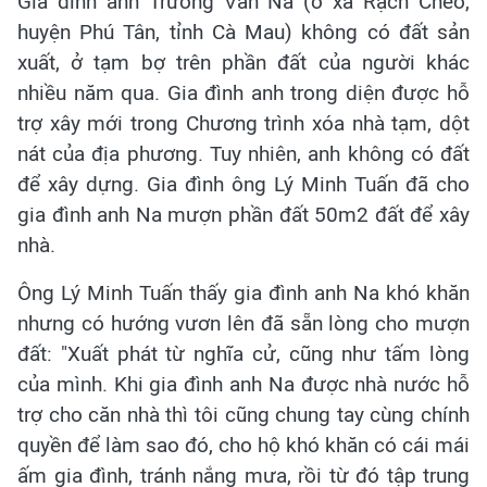
Gia đình anh Trương Văn Na (ở xã Rạch Chèo,
huyện Phú Tân, tỉnh Cà Mau) không có đất sản
xuất, ở tạm bợ trên phần đất của người khác
nhiều năm qua. Gia đình anh trong diện được hỗ
trợ xây mới trong Chương trình xóa nhà tạm, dột
nát của địa phương. Tuy nhiên, anh không có đất
để xây dựng. Gia đình ông Lý Minh Tuấn đã cho
gia đình anh Na mượn phần đất 50m2 đất để xây
nhà.
Ông Lý Minh Tuấn thấy gia đình anh Na khó khăn
nhưng có hướng vươn lên đã sẵn lòng cho mượn
đất: "Xuất phát từ nghĩa cử, cũng như tấm lòng
của mình. Khi gia đình anh Na được nhà nước hỗ
trợ cho căn nhà thì tôi cũng chung tay cùng chính
quyền để làm sao đó, cho hộ khó khăn có cái mái
ấm gia đình, tránh nắng mưa, rồi từ đó tập trung