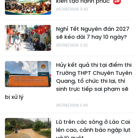
kiến tạo hạnh phúc
05/08/2026 3:42
Nghỉ Tết Nguyên đán 2027
sẽ kéo dài 7 hay 10 ngày?
05/08/2026 3:32
Hủy kết quả thi tại điểm thi
Trường THPT Chuyên Tuyên
Quang, tổ chức thi lại, thí
sinh trực tiếp sai phạm sẽ
bị xử lý
05/08/2026 2:40
Lũ trên các sông ở Lào Cai
lên cao, cảnh báo ngập lụt
và lũ quét