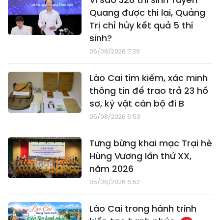
Quang được thi lại, Quảng
Trị chỉ hủy kết quả 5 thí
sinh?
05/08/2026 7:39
Lào Cai tìm kiếm, xác minh
thông tin để trao trả 23 hồ
sơ, kỷ vật cán bộ đi B
05/08/2026 6:53
Tưng bừng khai mạc Trại hè
Hùng Vương lần thứ XX,
năm 2026
05/08/2026 6:52
Lào Cai trong hành trình