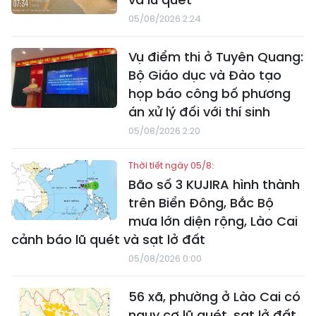
05/08/2026 2:24
Vụ điểm thi ở Tuyên Quang:
Bộ Giáo dục và Đào tạo
họp báo công bố phương
án xử lý đối với thí sinh
05/08/2026 2:20
Thời tiết ngày 05/8:
Bão số 3 KUJIRA hình thành
trên Biển Đông, Bắc Bộ
mưa lớn diện rộng, Lào Cai
cảnh báo lũ quét và sạt lở đất
05/08/2026 0:00
56 xã, phường ở Lào Cai có
nguy cơ lũ quét, sạt lở đất