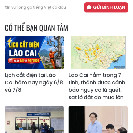
GỬI BÌNH LUẬN
Xin vui lòng gõ tiếng Việt có dấu
CÓ THỂ BẠN QUAN TÂM
Lịch cắt điện tại Lào
Lào Cai nằm trong 7
Cai hôm nay ngày 6/8
tỉnh, thành được cảnh
và 7/8
báo nguy cơ lũ quét,
sạt lở đất do mưa lớn