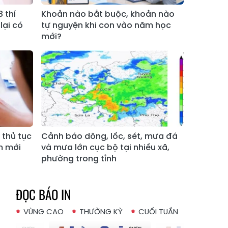
Xã Bản Hồ
Xã Tả Van
 thí
Khoản nào bắt buộc, khoản nào
lại có
tự nguyện khi con vào năm học
Xã Tả Phìn
Xã Cốc Lầu
mới?
Xã Bảo Nhai
Xã Bản Liền
Xã Bắc Hà
Xã Tả Củ Tỷ
Xã Lùng Phình
Xã Pha Long
Xã Mường
Xã Bản Lầu
Khương
t thủ tục
Cảnh báo dông, lốc, sét, mưa đá
Xã Cao Sơn
Xã Si Ma Cai
m mới
và mưa lớn cục bộ tại nhiều xã,
Xã Sín Chéng
Xã Nậm Xé
phường trong tỉnh
Xã Ngũ Chỉ
Xã Chế Tạo
Sơn
ĐỌC BÁO IN
Xã Lao Chải
Xã Nậm Có
VÙNG CAO
THƯỜNG KỲ
CUỐI TUẦN