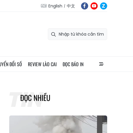
English
中文
UYỂN ĐỔI SỐ
REVIEW LÀO CAI
ĐỌC BÁO IN
ĐỌC NHIỀU