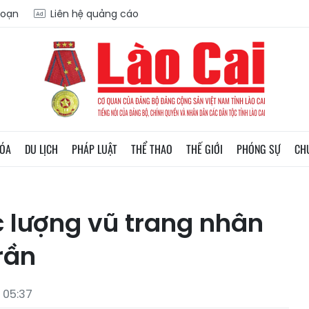
soạn
Liên hệ quảng cáo
HÓA
DU LỊCH
PHÁP LUẬT
THỂ THAO
THẾ GIỚI
PHÓNG SỰ
CH
c lượng vũ trang nhân
rần
 05:37