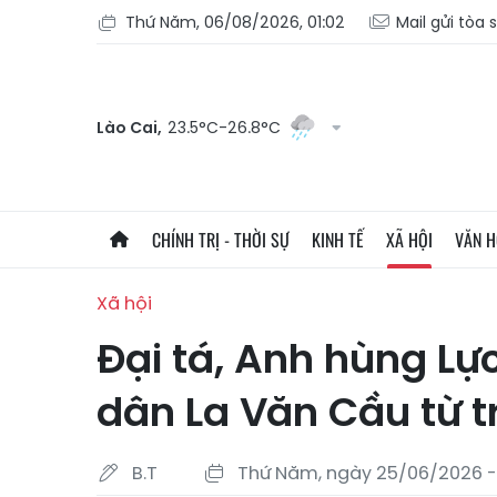
Thứ Năm, 06/08/2026, 01:02
Mail gửi tòa 
Lào Cai,
23.5°C-26.8°C
CHÍNH TRỊ - THỜI SỰ
KINH TẾ
XÃ HỘI
VĂN 
Xã hội
Đại tá, Anh hùng Lự
dân La Văn Cầu từ t
B.T
Thứ Năm, ngày 25/06/2026 -