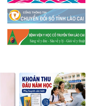
Xã Mường
Xã Dền Sáng
Hum
Xã Y Tý
Xã A Mú Sung
Xã Trịnh Tường
Xã Nậm Chày
Xã Bản Xèo
Xã Bát Xát
Xã Võ Lao
Xã Khánh Yên
Xã Văn Bàn
Xã Dương Quỳ
Xã Chiềng Ken
Xã Minh Lương
Xã Nậm Chảy
Xã Bảo Yên
Xã Nghĩa Đô
Xã Thượng Hà
Xã Xuân Hòa
Xã Phúc Khánh
Xã Bảo Hà
Xã Mường Bo