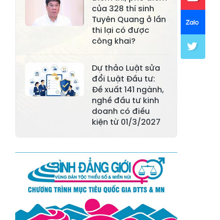
của 328 thí sinh
Xã Mường Lai
Xã Cảm Nhân
Tuyên Quang ở lần
thi lại có được
Xã Yên Thành
Xã Thác Bà
công khai?
Xã Yên Bình
Xã Bảo Ái
Dự thảo Luật sửa
Xã Hưng
đổi Luật Đầu tư:
Xã Trấn Yên
Khánh
Đề xuất 141 ngành,
nghề đầu tư kinh
Xã Lương
doanh có điều
Xã Việt Hồng
Thịnh
kiện từ 01/3/2027
Xã Quy Mông
Xã Cốc San
Xã Hợp Thành
Xã Phong Hải
Xã Xuân
Xã Bảo Thắng
Quang
Xã Tằng Loỏng
Xã Gia Phú