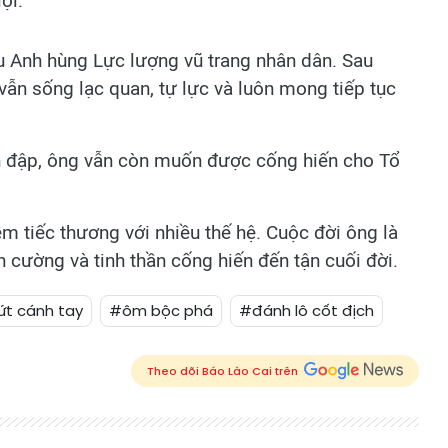
ợi.
 Anh hùng Lực lượng vũ trang nhân dân. Sau
vẫn sống lạc quan, tự lực và luôn mong tiếp tục
n đập, ông vẫn còn muốn được cống hiến cho Tổ
ềm tiếc thương với nhiều thế hệ. Cuộc đời ông là
n cường và tinh thần cống hiến đến tận cuối đời.
ứt cánh tay
#ôm bộc phá
#đánh lô cốt địch
Theo dõi Báo Lào Cai trên