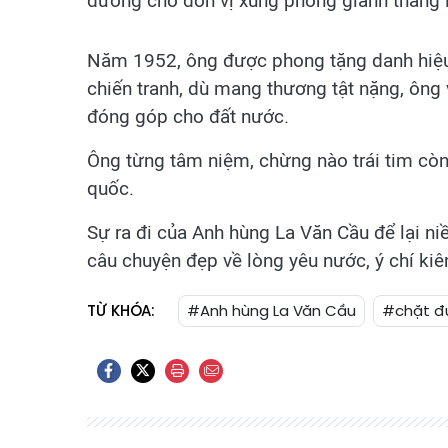
đường cho đơn vị xung phong giành thắng l
Năm 1952, ông được phong tặng danh hiệu
chiến tranh, dù mang thương tật nặng, ông 
đóng góp cho đất nước.
Ông từng tâm niệm, chừng nào trái tim cò
quốc.
Sự ra đi của Anh hùng La Văn Cầu để lại ni
câu chuyện đẹp về lòng yêu nước, ý chí kiê
TỪ KHÓA:
#Anh hùng La Văn Cầu
#chặt đ