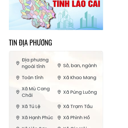
TIN ĐỊA PHƯƠNG
Địa phương
Sở, ban, ngành
ngoài tỉnh
Toàn tỉnh
Xã Khao Mang
Xã Mù Cang
Xã Púng Luông
Chải
Xã Tú Lệ
Xã Trạm Tấu
Xã Hạnh Phúc
Xã Phình Hồ