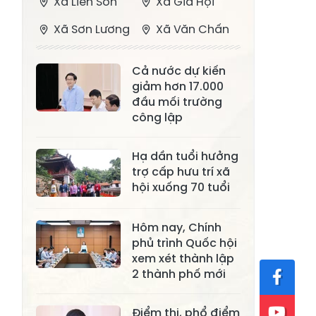
Xã Liên Sơn
Xã Gia Hội
Xã Sơn Lương
Xã Văn Chấn
Xã Thượng
Xã Chấn Thịnh
Cả nước dự kiến
Bằng La
giảm hơn 17.000
Xã Phong Dụ
đầu mối trường
Xã Nghĩa Tâm
Hạ
công lập
Xã Châu Quế
Xã Lâm Giang
Hạ dần tuổi hưởng
Xã Đông
trợ cấp hưu trí xã
Xã Tân Hợp
hội xuống 70 tuổi
Cuông
Xã Mậu A
Xã Xuân Ái
Hôm nay, Chính
phủ trình Quốc hội
Xã Lâm
Xã Mỏ Vàng
xem xét thành lập
Thượng
2 thành phố mới
Xã Lục Yên
Xã Tân Lĩnh
Điểm thi, phổ điểm
Xã Khánh Hòa
Xã Phúc Lợi