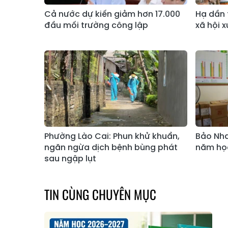
Cả nước dự kiến giảm hơn 17.000
Hạ dần 
đầu mối trường công lập
xã hội 
Phường Lào Cai: Phun khử khuẩn,
Bảo Nha
ngăn ngừa dịch bệnh bùng phát
năm họ
sau ngập lụt
TIN CÙNG CHUYÊN MỤC