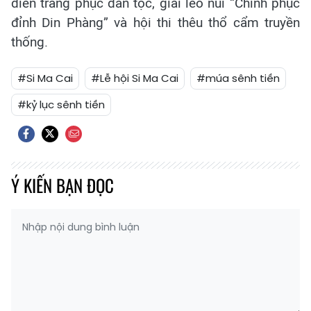
diễn trang phục dân tộc, giải leo núi “Chinh phục
đỉnh Din Phàng” và hội thi thêu thổ cẩm truyền
thống.
#Si Ma Cai
#Lễ hội Si Ma Cai
#múa sênh tiền
#kỷ lục sênh tiền
Ý KIẾN BẠN ĐỌC