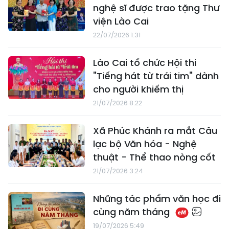
nghệ sĩ được trao tặng Thư
viện Lào Cai
22/07/2026 1:31
Lào Cai tổ chức Hội thi
"Tiếng hát từ trái tim" dành
cho người khiếm thị
21/07/2026 8:22
Xã Phúc Khánh ra mắt Câu
lạc bộ Văn hóa - Nghệ
thuật - Thể thao nòng cốt
21/07/2026 3:24
​Những tác phẩm văn học đi
cùng năm tháng
19/07/2026 5:49