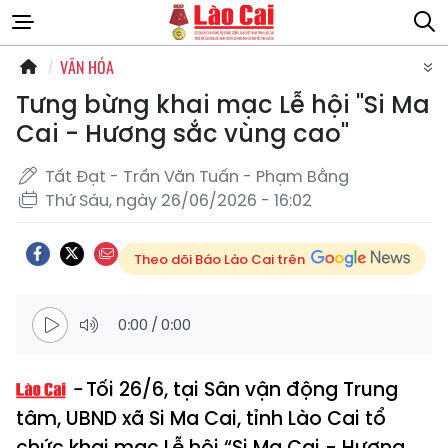
VĂN HÓA
Tưng bừng khai mạc Lễ hội "Si Ma
Cai - Hương sắc vùng cao"
Tất Đạt - Trần Văn Tuấn - Phạm Bằng
Thứ Sáu, ngày 26/06/2026 - 16:02
Theo dõi Báo Lào Cai trên
0:00
/
0:00
Tối 26/6, tại Sân vận động Trung
tâm, UBND xã Si Ma Cai, tỉnh Lào Cai tổ
chức khai mạc Lễ hội “Si Ma Cai - Hương