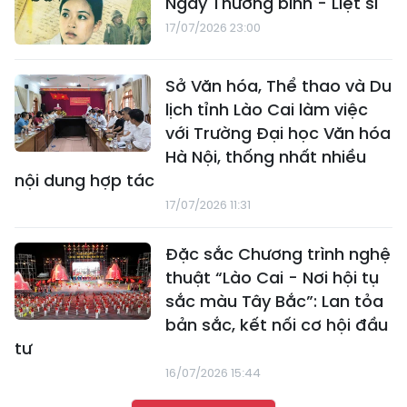
Ngày Thương binh - Liệt sĩ
17/07/2026 23:00
Sở Văn hóa, Thể thao và Du
lịch tỉnh Lào Cai làm việc
với Trường Đại học Văn hóa
Hà Nội, thống nhất nhiều
nội dung hợp tác
17/07/2026 11:31
Đặc sắc Chương trình nghệ
thuật “Lào Cai - Nơi hội tụ
sắc màu Tây Bắc”: Lan tỏa
bản sắc, kết nối cơ hội đầu
tư
16/07/2026 15:44