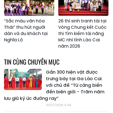
“Sắc màu văn hóa
26 thí sinh tranh tài tại
Thái” thu hút người
Vòng Chung kết Cuộc
dân và du khách tại
thi Tìm kiếm tài năng
Nghĩa Lộ
MC nhí tỉnh Lào Cai
năm 2026
TIN CÙNG CHUYÊN MỤC
Gần 300 hiện vật được
trưng bày tại Ga Lào Cai
với chủ đề “Từ cảng biển
đến biên giới - Trăm năm
lưu giữ ký ức đường ray”
31/07/2026 4:45