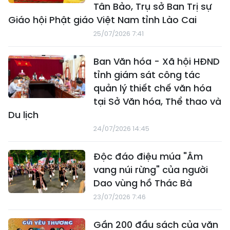
Tân Bảo, Trụ sở Ban Trị sự
Giáo hội Phật giáo Việt Nam tỉnh Lào Cai
25/07/2026 7:41
Ban Văn hóa - Xã hội HĐND
tỉnh giám sát công tác
quản lý thiết chế văn hóa
tại Sở Văn hóa, Thể thao và
Du lịch
24/07/2026 14:45
Độc đáo điệu múa "Âm
vang núi rừng" của người
Dao vùng hồ Thác Bà
23/07/2026 7:46
Gần 200 đầu sách của văn