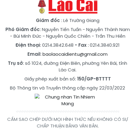
Giám đốc
: Lê Trường Giang
Phó Giám đốc
:
Nguyễn Tiến Tuấn
-
Nguyễn Thành Nam
-
Bùi Minh Đức
-
Nguyễn Quốc Chiến
-
Trần Thu Hiền
Điện thoại
: 0214.3842.648
- Fax
: 0214.3840.921
Email
:
baolaocaidientu@gmail.com
Trụ sở
: số 1024, đường Điện Biên, phường Yên Bái, tỉnh
Lào Cai.
Giấy phép xuất bản số:
150/GP-BTTTT
Bộ Thông tin và Truyền thông cấp ngày 22/03/2022
CẤM SAO CHÉP DƯỚI MỌI HÌNH THỨC NẾU KHÔNG CÓ SỰ
CHẤP THUẬN BẰNG VĂN BẢN.