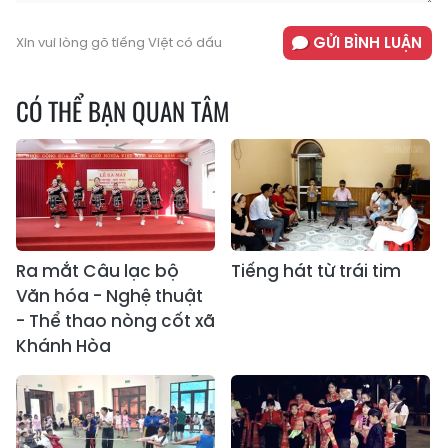
GỬI BÌNH LUẬN
Xin vui lòng gõ tiếng Việt có dấu
CÓ THỂ BẠN QUAN TÂM
Ra mắt Câu lạc bộ
Tiếng hát từ trái tim
Văn hóa - Nghệ thuật
- Thể thao nòng cốt xã
Khánh Hòa