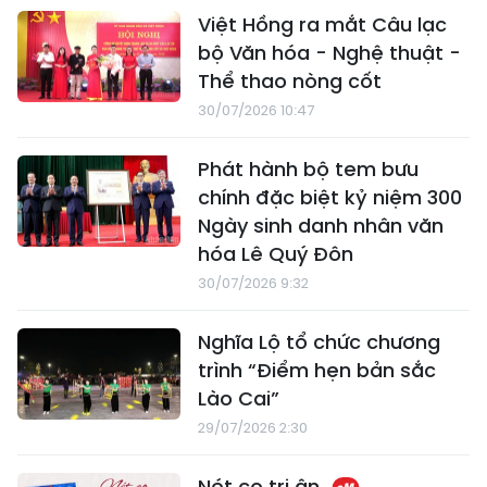
Việt Hồng ra mắt Câu lạc
bộ Văn hóa - Nghệ thuật -
Thể thao nòng cốt
30/07/2026 10:47
Phát hành bộ tem bưu
chính đặc biệt kỷ niệm 300
Ngày sinh danh nhân văn
hóa Lê Quý Đôn
30/07/2026 9:32
Nghĩa Lộ tổ chức chương
trình “Điểm hẹn bản sắc
Lào Cai”
29/07/2026 2:30
Nét cọ tri ân