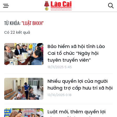
TỪ KHÓA:
"LUẬT BHXH"
Có
22
kết quả
Bảo hiểm xã hội tỉnh Lào
Cai tổ chức “Ngày hội
tuyên truyền viên”
18/11/2025 5:45
Nhiều quyền lợi của người
hưởng trợ cấp hưu trí xã hội
13/10/2025 0:18
Luật mới, thêm quyền lợi