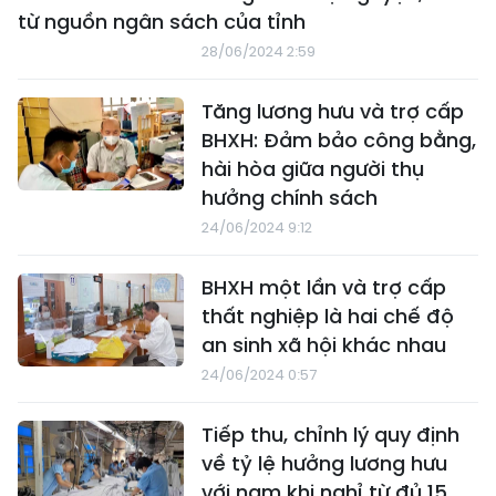
từ nguồn ngân sách của tỉnh
28/06/2024 2:59
Tăng lương hưu và trợ cấp
BHXH: Đảm bảo công bằng,
hài hòa giữa người thụ
hưởng chính sách
24/06/2024 9:12
BHXH một lần và trợ cấp
thất nghiệp là hai chế độ
an sinh xã hội khác nhau
24/06/2024 0:57
Tiếp thu, chỉnh lý quy định
về tỷ lệ hưởng lương hưu
với nam khi nghỉ từ đủ 15