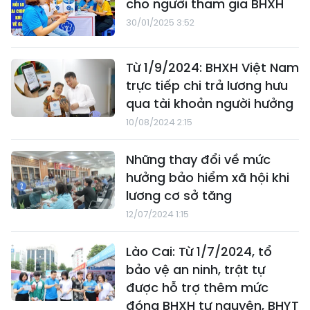
cho người tham gia BHXH
30/01/2025 3:52
Từ 1/9/2024: BHXH Việt Nam
trực tiếp chi trả lương hưu
qua tài khoản người hưởng
10/08/2024 2:15
Những thay đổi về mức
hưởng bảo hiểm xã hội khi
lương cơ sở tăng
12/07/2024 1:15
Lào Cai: Từ 1/7/2024, tổ
bảo vệ an ninh, trật tự
được hỗ trợ thêm mức
đóng BHXH tự nguyện, BHYT