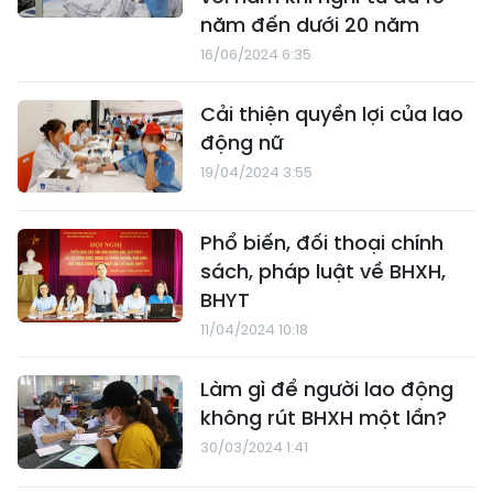
năm đến dưới 20 năm
16/06/2024 6:35
Cải thiện quyền lợi của lao
động nữ
19/04/2024 3:55
Phổ biến, đối thoại chính
sách, pháp luật về BHXH,
BHYT
11/04/2024 10:18
Làm gì để người lao động
không rút BHXH một lần?
30/03/2024 1:41