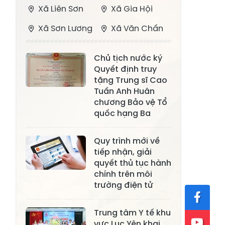
Xã Liên Sơn
Xã Gia Hội
Xã Sơn Lương
Xã Văn Chấn
Xã Thượng
Xã Chấn Thịnh
Chủ tịch nước ký
Bằng La
Quyết định truy
Xã Phong Dụ
tặng Trung sĩ Cao
Xã Nghĩa Tâm
Hạ
Tuấn Anh Huân
chương Bảo vệ Tổ
Xã Châu Quế
Xã Lâm Giang
quốc hạng Ba
Xã Đông
Xã Tân Hợp
Quy trình mới về
Cuông
tiếp nhận, giải
Xã Mậu A
Xã Xuân Ái
quyết thủ tục hành
chính trên môi
Xã Lâm
trường điện tử
Xã Mỏ Vàng
Thượng
Xã Lục Yên
Xã Tân Lĩnh
Trung tâm Y tế khu
vực Lục Yên khai