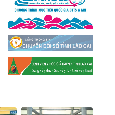
Xã Mường
Xã Dền Sáng
Hum
Xã Y Tý
Xã A Mú Sung
Xã Trịnh Tường
Xã Nậm Chày
Xã Bản Xèo
Xã Bát Xát
Xã Võ Lao
Xã Khánh Yên
Xã Văn Bàn
Xã Dương Quỳ
Xã Chiềng Ken
Xã Minh Lương
Xã Nậm Chảy
Xã Bảo Yên
Xã Nghĩa Đô
Xã Thượng Hà
Xã Xuân Hòa
Xã Phúc Khánh
Xã Bảo Hà
Xã Mường Bo