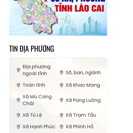
TIN ĐỊA PHƯƠNG
Địa phương
Sở, ban, ngành
ngoài tỉnh
Toàn tỉnh
Xã Khao Mang
Xã Mù Cang
Xã Púng Luông
Chải
Xã Tú Lệ
Xã Trạm Tấu
Xã Hạnh Phúc
Xã Phình Hồ