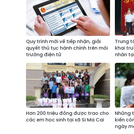
Quy trình mới về tiếp nhận, giải
Trung t
quyết thủ tục hành chính trên môi
khai tr
trường điện tử
nhân t
Hơn 200 triệu đồng được trao cho
Những t
các em học sinh tại xã Si Ma Cai
kiến cô
ngày ma