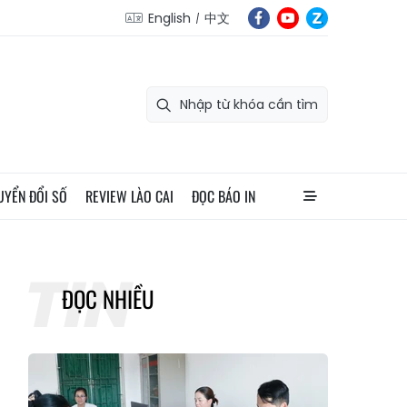
English
中文
UYỂN ĐỔI SỐ
REVIEW LÀO CAI
ĐỌC BÁO IN
ĐỌC NHIỀU