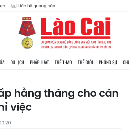
oạn
Liên hệ quảng cáo
HÓA
DU LỊCH
PHÁP LUẬT
THỂ THAO
THẾ GIỚI
PHÓNG SỰ
CH
 cấp hằng tháng cho cán
hỉ việc
00:20