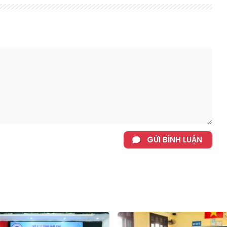
GỬI BÌNH LUẬN