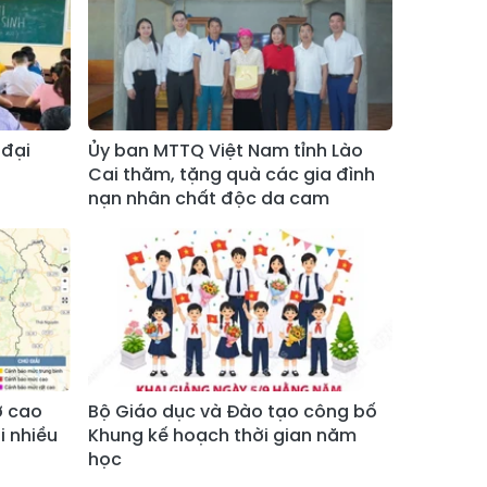
Xã Bản Hồ
Xã Tả Van
Xã Tả Phìn
Xã Cốc Lầu
Xã Bảo Nhai
Xã Bản Liền
 đại
Ủy ban MTTQ Việt Nam tỉnh Lào
Xã Bắc Hà
Xã Tả Củ Tỷ
Cai thăm, tặng quà các gia đình
nạn nhân chất độc da cam
Xã Lùng Phình
Xã Pha Long
Xã Mường
Xã Bản Lầu
Khương
Xã Cao Sơn
Xã Si Ma Cai
Xã Sín Chéng
Xã Nậm Xé
Xã Ngũ Chỉ
Xã Chế Tạo
ơ cao
Bộ Giáo dục và Đào tạo công bố
Sơn
ại nhiều
Khung kế hoạch thời gian năm
học
Xã Lao Chải
Xã Nậm Có