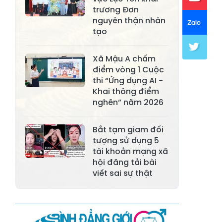
Xã Khánh Hòa
Xã Phúc Lợi
trương Đơn
nguyên thận nhân
Xã Mường Lai
Xã Cảm Nhân
tạo
Xã Yên Thành
Xã Thác Bà
Xã Mậu A chấm
Xã Yên Bình
Xã Bảo Ái
điểm vòng 1 Cuộc
thi “Ứng dụng AI -
Xã Hưng
Xã Trấn Yên
Khai thông điểm
Khánh
nghẽn” năm 2026
Xã Lương
Xã Việt Hồng
Thịnh
Bắt tạm giam đối
tượng sử dụng 5
Xã Quy Mông
Xã Cốc San
tài khoản mạng xã
hội đăng tải bài
Xã Hợp Thành
Xã Phong Hải
viết sai sự thật
Xã Xuân
Xã Bảo Thắng
Quang
Xã Tằng Loỏng
Xã Gia Phú