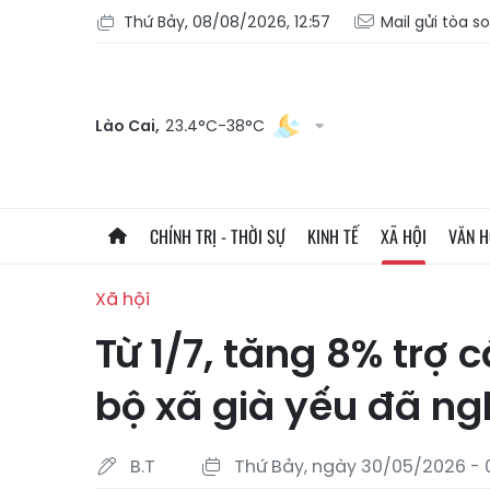
Thứ Bảy, 08/08/2026, 12:57
Mail gửi tòa s
Lào Cai,
23.4°C-38°C
CHÍNH TRỊ - THỜI SỰ
KINH TẾ
XÃ HỘI
VĂN 
Xã hội
Từ 1/7, tăng 8% trợ
bộ xã già yếu đã ng
B.T
Thứ Bảy, ngày 30/05/2026 - 