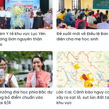
âm Y tế khu vực Lục Yên
Đề xuất mới về Điều lệ Ban
ương Đơn nguyên thận
diện cha mẹ học sinh
ạo
rường đại học phía Bắc dự
Lào Cai: Cảnh báo nguy c
ng bố điểm chuẩn vào
xảy ra sạt lở, sụt lún đất t
i 9/8
khu vực