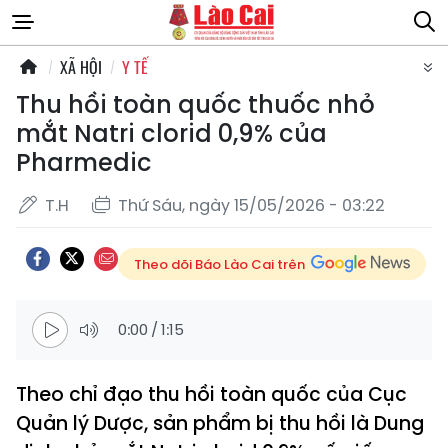
XÃ HỘI
Y TẾ
Thu hồi toàn quốc thuốc nhỏ
mắt Natri clorid 0,9% của
Pharmedic
T.H
Thứ Sáu, ngày 15/05/2026 - 03:22
Theo dõi Báo Lào Cai trên
0:00
/
1:15
Theo chỉ đạo thu hồi toàn quốc của Cục
Quản lý Dược, sản phẩm bị thu hồi là Dung