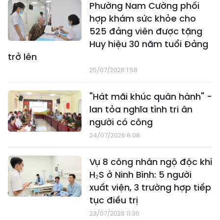
Phường Nam Cường phối
hợp khám sức khỏe cho
525 đảng viên được tặng
Huy hiệu 30 năm tuổi Đảng
trở lên
25/07/2026 1:58
"Hát mãi khúc quân hành" -
lan tỏa nghĩa tình tri ân
người có công
24/07/2026 8:08
Vụ 8 công nhân ngộ độc khí
H₂S ở Ninh Bình: 5 người
xuất viện, 3 trường hợp tiếp
tục điều trị
23/07/2026 11:30