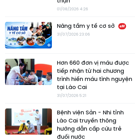
thận
01/08/2026 4:26
Nâng tầm y tế cơ sở
31/07/2026 23:06
Hơn 660 đơn vị máu được
tiếp nhận từ hai chương
trình hiến máu tình nguyện
tại Lào Cai
31/07/2026 5:21
Bệnh viện Sản - Nhi tỉnh
Lào Cai truyền thông
hướng dẫn cấp cứu trẻ
đuối nước