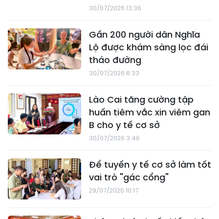
30/07/2026 13:36
Gần 200 người dân Nghĩa
Lộ được khám sàng lọc đái
tháo đường
30/07/2026 8:33
Lào Cai tăng cường tập
huấn tiêm vắc xin viêm gan
B cho y tế cơ sở
30/07/2026 3:46
Để tuyến y tế cơ sở làm tốt
vai trò "gác cổng"
29/07/2026 10:17