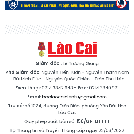
Giám đốc
: Lê Trường Giang
Phó Giám đốc
:
Nguyễn Tiến Tuấn
-
Nguyễn Thành Nam
-
Bùi Minh Đức
-
Nguyễn Quốc Chiến
-
Trần Thu Hiền
Điện thoại
: 0214.3842.648
- Fax
: 0214.3840.921
Email
:
baolaocaidientu@gmail.com
Trụ sở
: số 1024, đường Điện Biên, phường Yên Bái, tỉnh
Lào Cai.
Giấy phép xuất bản số:
150/GP-BTTTT
Bộ Thông tin và Truyền thông cấp ngày 22/03/2022