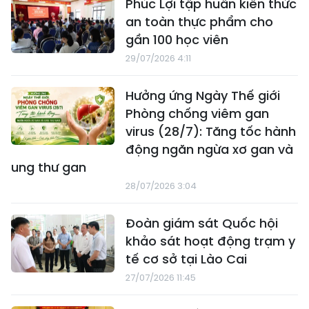
Phúc Lợi tập huấn kiến thức
an toàn thực phẩm cho
gần 100 học viên
29/07/2026 4:11
Hưởng ứng Ngày Thế giới
Phòng chống viêm gan
virus (28/7): Tăng tốc hành
động ngăn ngừa xơ gan và
ung thư gan
28/07/2026 3:04
Đoàn giám sát Quốc hội
khảo sát hoạt động trạm y
tế cơ sở tại Lào Cai
27/07/2026 11:45