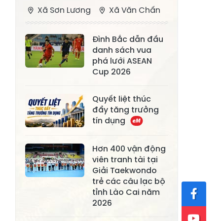
Xã Sơn Lương
Xã Văn Chấn
Xã Thượng
Xã Chấn Thịnh
Đình Bắc dẫn đầu
Bằng La
danh sách vua
Xã Phong Dụ
phá lưới ASEAN
Xã Nghĩa Tâm
Hạ
Cup 2026
Xã Châu Quế
Xã Lâm Giang
Quyết liệt thúc
Xã Đông
đẩy tăng trưởng
Xã Tân Hợp
tín dụng
Cuông
Xã Mậu A
Xã Xuân Ái
Hơn 400 vận động
viên tranh tài tại
Xã Lâm
Xã Mỏ Vàng
Giải Taekwondo
Thượng
trẻ các câu lạc bộ
Xã Lục Yên
Xã Tân Lĩnh
tỉnh Lào Cai năm
2026
Xã Khánh Hòa
Xã Phúc Lợi