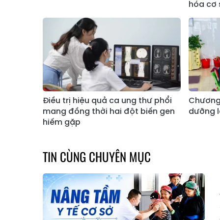
hóa cơ s
Điều trị hiệu quả ca ung thư phổi
Chương 
mang đồng thời hai đột biến gen
dưỡng l
hiếm gặp
TIN CÙNG CHUYÊN MỤC