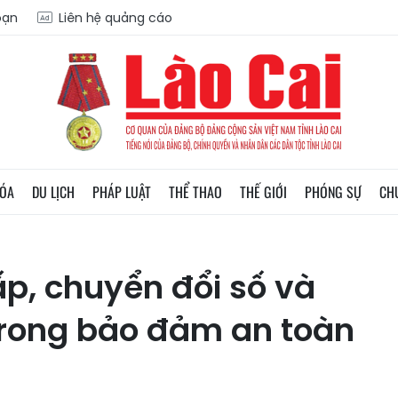
oạn
Liên hệ quảng cáo
HÓA
DU LỊCH
PHÁP LUẬT
THỂ THAO
THẾ GIỚI
PHÓNG SỰ
CH
p, chuyển đổi số và
trong bảo đảm an toàn