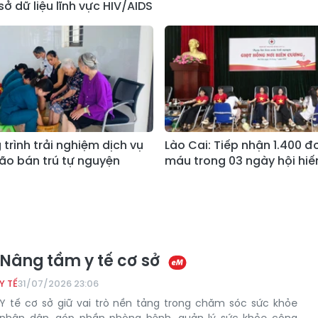
ở dữ liệu lĩnh vực HIV/AIDS
trình trải nghiệm dịch vụ
Lào Cai: Tiếp nhận 1.400 đơ
ão bán trú tự nguyện
máu trong 03 ngày hội hi
Nâng tầm y tế cơ sở
Y TẾ
31/07/2026 23:06
Y tế cơ sở giữ vai trò nền tảng trong chăm sóc sức khỏe