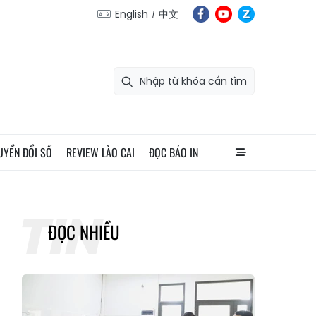
English
中文
UYỂN ĐỔI SỐ
REVIEW LÀO CAI
ĐỌC BÁO IN
ĐỌC NHIỀU