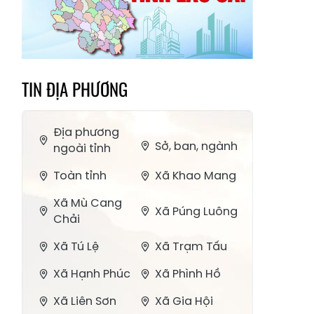
TIN ĐỊA PHƯƠNG
Địa phương
Sở, ban, ngành
ngoài tỉnh
Toàn tỉnh
Xã Khao Mang
Xã Mù Cang
Xã Púng Luông
Chải
Xã Tú Lệ
Xã Trạm Tấu
Xã Hạnh Phúc
Xã Phình Hồ
Xã Liên Sơn
Xã Gia Hội