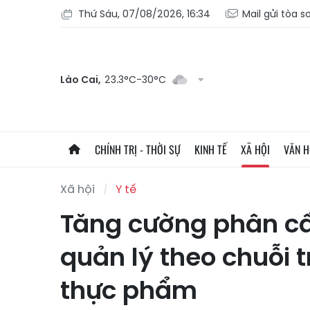
Thứ Sáu, 07/08/2026, 16:34
Mail gửi tòa s
Lào Cai,
23.3°C-30°C
CHÍNH TRỊ - THỜI SỰ
KINH TẾ
XÃ HỘI
VĂN 
Xã hội
Y tế
Tăng cường phân cấ
quản lý theo chuỗi 
thực phẩm