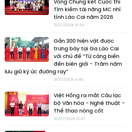
Vòng Chung kết Cuộc thi
Tìm kiếm tài năng MC nhí
tỉnh Lào Cai năm 2026
31/07/2026 10:34
Gần 300 hiện vật được
trưng bày tại Ga Lào Cai
với chủ đề “Từ cảng biển
đến biên giới - Trăm năm
lưu giữ ký ức đường ray”
31/07/2026 4:45
Việt Hồng ra mắt Câu lạc
bộ Văn hóa - Nghệ thuật -
Thể thao nòng cốt
30/07/2026 10:47