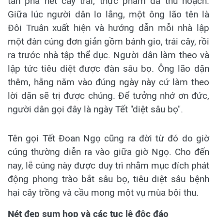
tàn phá hết cây trái, thực phẩm đã thu hoạch.
Giữa lúc người dân lo lắng, một ông lão tên là
Đôi Truân xuất hiện và hướng dẫn mỗi nhà lập
một đàn cúng đơn giản gồm bánh gio, trái cây, rồi
ra trước nhà tập thể dục. Người dân làm theo và
lập tức tiêu diệt được đàn sâu bọ. Ông lão dặn
thêm, hằng năm vào đúng ngày này cứ làm theo
lời dặn sẽ trị được chúng. Để tưởng nhớ ơn đức,
người dân gọi đây là ngày Tết "diệt sâu bọ".
Tên gọi Tết Đoan Ngọ cũng ra đời từ đó do giờ
cúng thường diễn ra vào giữa giờ Ngọ. Cho đến
nay, lễ cúng này được duy trì nhằm mục đích phát
động phong trào bắt sâu bọ, tiêu diệt sâu bệnh
hại cây trồng và cầu mong một vụ mùa bội thu.
Nét đẹp sum họp và các tục lệ độc đáo