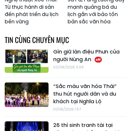
Từ thực hành di sản
mạnh quảng bá du
đến phát triển du lịch
lịch gắn với bảo tồn
bền vững
bản sắc văn hóa
TIN CÙNG CHUYÊN MỤC
Gìn giữ làn điệu Phưn của
người Nùng An
03/08/2026 3:09
“Sắc màu văn hóa Thái”
thu hút người dân và du
khách tại Nghĩa Lộ
01/08/2026 1:57
26 thí sinh tranh tài tại