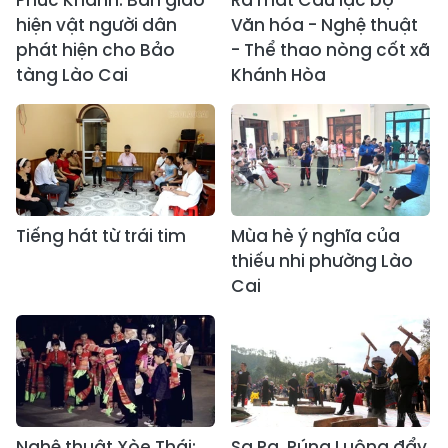
Phúc Khánh: Bàn giao
Ra mắt Câu lạc bộ
hiện vật người dân
Văn hóa - Nghệ thuật
phát hiện cho Bảo
- Thể thao nòng cốt xã
tàng Lào Cai
Khánh Hòa
Tiếng hát từ trái tim
Mùa hè ý nghĩa của
thiếu nhi phường Lào
Cai
Nghệ thuật Xòe Thái:
Sa Pa, Púng Luông đẩy