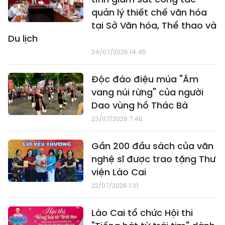
quản lý thiết chế văn hóa
tại Sở Văn hóa, Thể thao và
Du lịch
24/07/2026 14:45
Độc đáo điệu múa "Âm
vang núi rừng" của người
Dao vùng hồ Thác Bà
23/07/2026 7:46
Gần 200 đầu sách của văn
nghệ sĩ được trao tặng Thư
viện Lào Cai
22/07/2026 1:31
Lào Cai tổ chức Hội thi