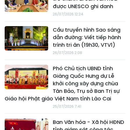
được UNESCO ghi danh
26/07/2026 12:24
Cầu truyền hình Sao sáng
dẫn đường: Viết tiếp hành
trình tri ân (19h30, VTV1)
26/07/2026 2:08
Phó Chủ tịch UBND tỉnh
Giàng Quốc Hưng dự Lễ
khởi công xây dựng chùa
Tân Bảo, Trụ sở Ban Trị sự
Giáo hội Phật giáo Việt Nam tỉnh Lào Cai
25/07/2026 7:41
Ban Văn hóa - Xã hội HĐND
tỉnh giám sát công tác