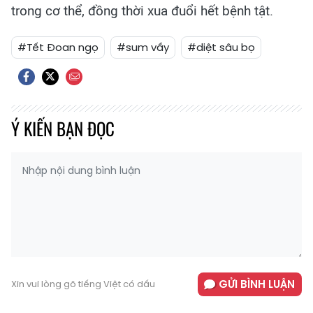
trong cơ thể, đồng thời xua đuổi hết bệnh tật.
#Tết Đoan ngọ
#sum vầy
#diệt sâu bọ
Ý KIẾN BẠN ĐỌC
GỬI BÌNH LUẬN
Xin vui lòng gõ tiếng Việt có dấu