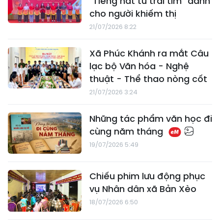
"Tiếng hát từ trái tim" dành
cho người khiếm thị
21/07/2026 8:22
Xã Phúc Khánh ra mắt Câu
lạc bộ Văn hóa - Nghệ
thuật - Thể thao nòng cốt
21/07/2026 3:24
​Những tác phẩm văn học đi
cùng năm tháng
19/07/2026 5:49
Chiếu phim lưu động phục
vụ Nhân dân xã Bản Xèo
18/07/2026 6:50