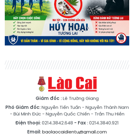
Giám đốc
: Lê Trường Giang
Phó Giám đốc
:
Nguyễn Tiến Tuấn
-
Nguyễn Thành Nam
-
Bùi Minh Đức
-
Nguyễn Quốc Chiến
-
Trần Thu Hiền
Điện thoại
: 0214.3842.648
- Fax
: 0214.3840.921
Email
:
baolaocaidientu@gmail.com