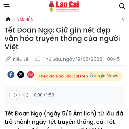
VĂN HÓA
Tết Đoan Ngọ: Giữ gìn nét đẹp
văn hóa truyền thống của người
Việt
Kiều Lê
Thứ Sáu, ngày 19/06/2026 - 00:45
Theo dõi Báo Lào Cai trên
0:00
/
1:59
Tết Đoan Ngọ (ngày 5/5 Âm lịch) từ lâu đã
trở thành ngày Tết truyền thống, cái Tết