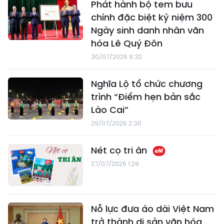
Phát hành bộ tem bưu
chính đặc biệt kỷ niệm 300
Ngày sinh danh nhân văn
hóa Lê Quý Đôn
30/07/2026 9:32
Nghĩa Lộ tổ chức chương
trình “Điểm hẹn bản sắc
Lào Cai”
29/07/2026 2:30
Nét cọ tri ân
27/07/2026 1:29
Nỗ lực đưa áo dài Việt Nam
trở thành di sản văn hóa