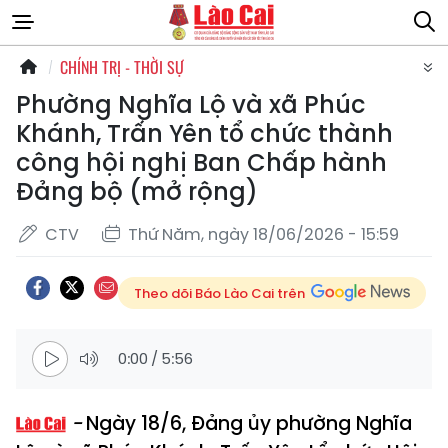
CHÍNH TRỊ - THỜI SỰ
Phường Nghĩa Lộ và xã Phúc
Khánh, Trấn Yên tổ chức thành
công hội nghị Ban Chấp hành
Đảng bộ (mở rộng)
CTV
Thứ Năm, ngày 18/06/2026 - 15:59
Theo dõi Báo Lào Cai trên
0:00
/
5:56
Ngày 18/6, Đảng ủy phường Nghĩa