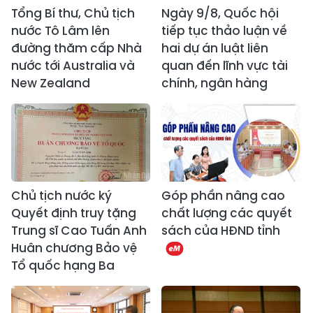
Tổng Bí thư, Chủ tịch
Ngày 9/8, Quốc hội
nước Tô Lâm lên
tiếp tục thảo luận về
đường thăm cấp Nhà
hai dự án luật liên
nước tới Australia và
quan đến lĩnh vực tài
New Zealand
chính, ngân hàng
Chủ tịch nước ký
Góp phần nâng cao
Quyết định truy tặng
chất lượng các quyết
Trung sĩ Cao Tuấn Anh
sách của HĐND tỉnh
Huân chương Bảo vệ
Tổ quốc hạng Ba