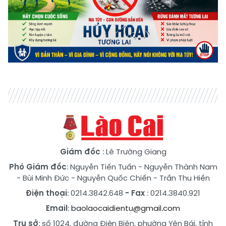
Giám đốc
: Lê Trường Giang
Phó Giám đốc
:
Nguyễn Tiến Tuấn
-
Nguyễn Thành Nam
-
Bùi Minh Đức
-
Nguyễn Quốc Chiến
-
Trần Thu Hiền
Điện thoại
: 0214.3842.648
- Fax
: 0214.3840.921
Email
:
baolaocaidientu@gmail.com
Trụ sở
: số 1024, đường Điện Biên, phường Yên Bái, tỉnh