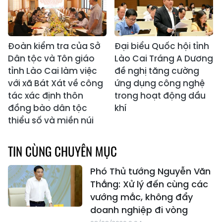
Đoàn kiểm tra của Sở
Đại biểu Quốc hội tỉnh
Dân tộc và Tôn giáo
Lào Cai Tráng A Dương
tỉnh Lào Cai làm việc
đề nghị tăng cường
với xã Bát Xát về công
ứng dụng công nghệ
tác xác định thôn
trong hoạt động dầu
đồng bào dân tộc
khí
thiểu số và miền núi
TIN CÙNG CHUYÊN MỤC
Phó Thủ tướng Nguyễn Văn
Thắng: Xử lý đến cùng các
vướng mắc, không đẩy
doanh nghiệp đi vòng