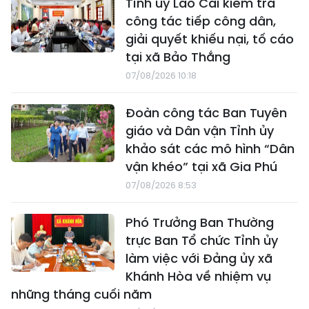
Tỉnh ủy Lào Cai kiểm tra
công tác tiếp công dân,
giải quyết khiếu nại, tố cáo
tại xã Bảo Thắng
07/08/2026 10:18
Đoàn công tác Ban Tuyên
giáo và Dân vận Tỉnh ủy
khảo sát các mô hình “Dân
vận khéo” tại xã Gia Phú
07/08/2026 8:53
Phó Trưởng Ban Thường
trực Ban Tổ chức Tỉnh ủy
làm việc với Đảng ủy xã
Khánh Hòa về nhiệm vụ
những tháng cuối năm