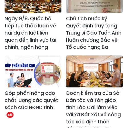
Ngày 9/8, Quốc hội
Chủ tịch nước ký
tiếp tục thảo luận về
Quyết định truy tặng
hai dự án luật liên
Trung sĩ Cao Tuấn Anh
quan đến lĩnh vực tài
Huân chương Bảo vệ
chính, ngân hàng
Tổ quốc hạng Ba
Góp phần nâng cao
Đoàn kiểm tra của Sở
chất lượng các quyết
Dân tộc và Tôn giáo
sách của HĐND tỉnh
tỉnh Lào Cai làm việc
với xã Bát Xát về công
tác xác định thôn