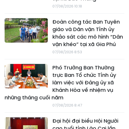
07/08/2026 10:18
Đoàn công tác Ban Tuyên
giáo và Dân vận Tỉnh ủy
khảo sát các mô hình “Dân
vận khéo” tại xã Gia Phú
07/08/2026 8:53
Phó Trưởng Ban Thường
trực Ban Tổ chức Tỉnh ủy
làm việc với Đảng ủy xã
Khánh Hòa về nhiệm vụ
những tháng cuối năm
07/08/2026 8:47
Đại hội đại biểu Hội Người
cao tuổi tỉnh Lào Cai lần