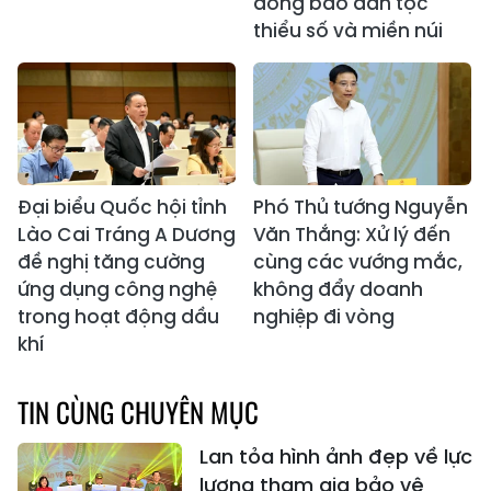
đồng bào dân tộc
thiểu số và miền núi
Đại biểu Quốc hội tỉnh
Phó Thủ tướng Nguyễn
Lào Cai Tráng A Dương
Văn Thắng: Xử lý đến
đề nghị tăng cường
cùng các vướng mắc,
ứng dụng công nghệ
không đẩy doanh
trong hoạt động dầu
nghiệp đi vòng
khí
TIN CÙNG CHUYÊN MỤC
Lan tỏa hình ảnh đẹp về lực
lượng tham gia bảo vệ