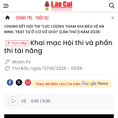
CHÍNH TRỊ - THỜI SỰ
CHUNG KẾT HỘI THI “LỰC LƯỢNG THAM GIA BẢO VỆ AN
NINH, TRẬT TỰ Ở CƠ SỞ GIỎI” (LẦN THỨ I) NĂM 2026:
Khai mạc Hội thi và phần
thi tài năng
Nhóm PV
Thứ Bảy, ngày 13/06/2026 - 00:59
Theo dõi Báo Lào Cai trên
0:00
/
0:30