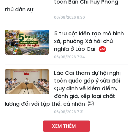
toàn Ban Chỉ huy Phòng
thủ dân sự
06/08/2026 8:30
5 trụ cột kiến tạo mô hình
xã, phường Xã hội chủ
nghĩa ở Lào Cai
06/08/2026 7:34
Lào Cai tham dự hội nghị
toàn quốc góp ý sửa đổi
Quy định về kiểm điểm,
đánh giá, xếp loại chất
lượng đối với tập thể, cá nhân
06/08/2026 7:31
XEM THÊM