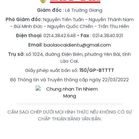
Giám đốc
: Lê Trường Giang
Phó Giám đốc
:
Nguyễn Tiến Tuấn
-
Nguyễn Thành Nam
-
Bùi Minh Đức
-
Nguyễn Quốc Chiến
-
Trần Thu Hiền
Điện thoại
: 0214.3842.648
- Fax
: 0214.3840.921
Email
:
baolaocaidientu@gmail.com
Trụ sở
: số 1024, đường Điện Biên, phường Yên Bái, tỉnh
Lào Cai.
Giấy phép xuất bản số:
150/GP-BTTTT
Bộ Thông tin và Truyền thông cấp ngày 22/03/2022
CẤM SAO CHÉP DƯỚI MỌI HÌNH THỨC NẾU KHÔNG CÓ SỰ
CHẤP THUẬN BẰNG VĂN BẢN.