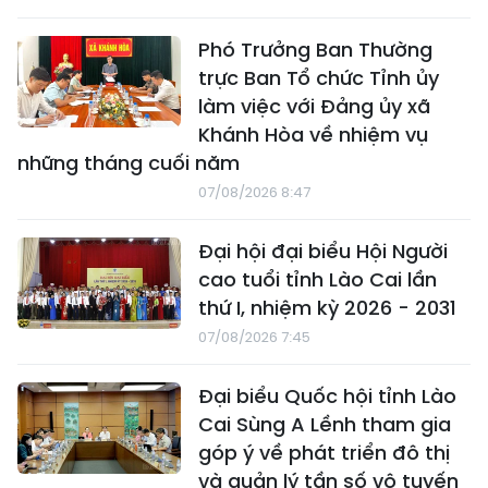
Phó Trưởng Ban Thường
trực Ban Tổ chức Tỉnh ủy
làm việc với Đảng ủy xã
Khánh Hòa về nhiệm vụ
những tháng cuối năm
07/08/2026 8:47
Đại hội đại biểu Hội Người
cao tuổi tỉnh Lào Cai lần
thứ I, nhiệm kỳ 2026 - 2031
07/08/2026 7:45
Đại biểu Quốc hội tỉnh Lào
Cai Sùng A Lềnh tham gia
góp ý về phát triển đô thị
và quản lý tần số vô tuyến