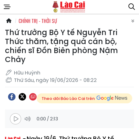
CHÍNH TRỊ - THỜI SỰ
Thứ trưởng Bộ Y tế Nguyễn Tri
Thức thăm, tặng quà cán bộ,
chiến sĩ Đồn Biên phòng Nậm
Chảy
Hữu Huỳnh
Thứ Sáu, ngày 19/06/2026 - 08:22
Theo dõi Báo Lào Cai trên
0:00
/
2:13
Ngày 19/6, Thứ trưởng Bộ Y tế