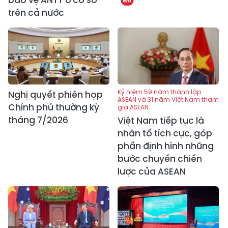
bảo vệ ANTT ở cơ sở
trên cả nước
Kỷ niệm 59 năm thành lập
Nghị quyết phiên họp
ASEAN và 31 năm Việt Nam tham
Chính phủ thường kỳ
gia ASEAN:
tháng 7/2026
Việt Nam tiếp tục là
nhân tố tích cực, góp
phần định hình những
bước chuyển chiến
lược của ASEAN