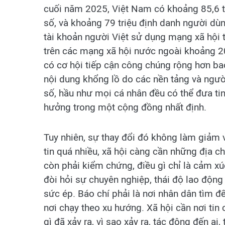
cuối năm 2025, Việt Nam có khoảng 85,6 t
số, và khoảng 79 triệu định danh người dù
tài khoản người Việt sử dụng mạng xã hội t
trên các mạng xã hội nước ngoài khoảng 20
có cơ hội tiếp cận công chúng rộng hơn bao
nội dung khổng lồ do các nền tảng và người
số, hầu như mọi cá nhân đều có thể đưa tin
hưởng trong một cộng đồng nhất định.
Tuy nhiên, sự thay đổi đó không làm giảm va
tin quá nhiều, xã hội càng cần những địa ch
còn phải kiểm chứng, điều gì chỉ là cảm x
đòi hỏi sự chuyên nghiệp, thái độ lao động
sức ép. Báo chí phải là nơi nhân dân tìm đ
nơi chạy theo xu hướng. Xã hội cần nơi tin 
gì đã xảy ra, vì sao xảy ra, tác động đến ai