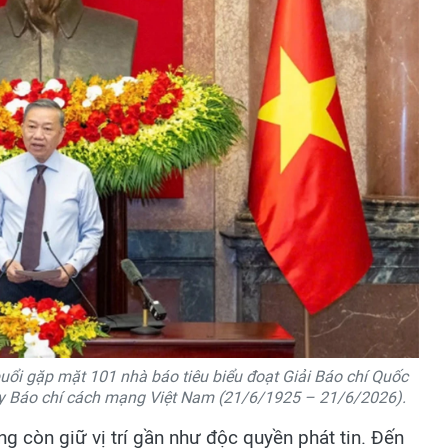
buổi gặp mặt 101 nhà báo tiêu biểu đoạt Giải Báo chí Quốc
y Báo chí cách mạng Việt Nam (21/6/1925 – 21/6/2026).
ng còn giữ vị trí gần như độc quyền phát tin. Đến