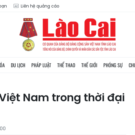
soạn
Liên hệ quảng cáo
HÓA
DU LỊCH
PHÁP LUẬT
THỂ THAO
THẾ GIỚI
PHÓNG SỰ
CH
iệt Nam trong thời đại
:00