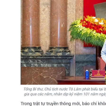
Tổng Bí thư, Chủ tịch nước Tô Lâm phát biểu tại 
gia qua các năm, nhân dịp kỷ niệm 101 năm ngà
Trong trật tự truyền thông mới, báo chí khô