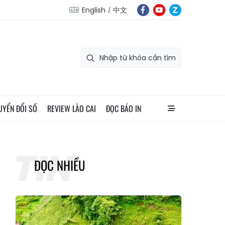
English
中文
UYỂN ĐỔI SỐ
REVIEW LÀO CAI
ĐỌC BÁO IN
ĐỌC NHIỀU