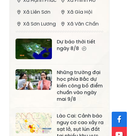
Xã Hạnh Phúc
Xã Phình Hồ
Xã Liên Sơn
Xã Gia Hội
Xã Sơn Lương
Xã Văn Chấn
Xã Thượng
Xã Chấn Thịnh
Dự báo thời tiết
Bằng La
ngày 8/8
Xã Phong Dụ
Xã Nghĩa Tâm
Hạ
Những trường đại
Xã Châu Quế
Xã Lâm Giang
học phía Bắc dự
Xã Đông
kiến công bố điểm
Xã Tân Hợp
Cuông
chuẩn vào ngày
mai 9/8
Xã Mậu A
Xã Xuân Ái
Lào Cai: Cảnh báo
Xã Lâm
Xã Mỏ Vàng
nguy cơ cao xảy ra
Thượng
sạt lở, sụt lún đất
Xã Lục Yên
Xã Tân Lĩnh
tại nhiều khu vực