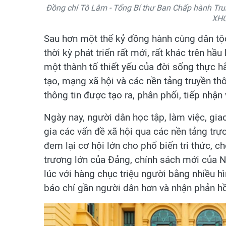
Đồng chí Tô Lâm - Tổng Bí thư Ban Chấp hành Tr
XHC
​Sau hơn một thế kỷ đồng hành cùng dân t
thời kỳ phát triển rất mới, rất khác trên h
một thành tố thiết yếu của đời sống thực hằ
tạo, mạng xã hội và các nền tảng truyền th
thông tin được tạo ra, phân phối, tiếp nhậ
Ngày nay, người dân học tập, làm việc, giao
gia các vấn đề xã hội qua các nền tảng trự
đem lại cơ hội lớn cho phổ biến tri thức, c
trương lớn của Đảng, chính sách mới của N
lúc với hàng chục triệu người bằng nhiều h
báo chí gần người dân hơn và nhận phản hồ