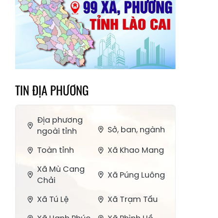
TIN ĐỊA PHƯƠNG
Địa phương
Sở, ban, ngành
ngoài tỉnh
Toàn tỉnh
Xã Khao Mang
Xã Mù Cang
Xã Púng Luông
Chải
Xã Tú Lệ
Xã Trạm Tấu