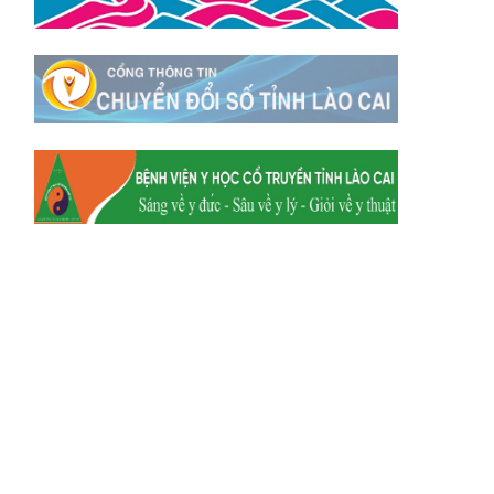
Xã Tằng Loỏng
Xã Gia Phú
Xã Mường
Xã Dền Sáng
Hum
Xã Y Tý
Xã A Mú Sung
Xã Trịnh Tường
Xã Nậm Chày
Xã Bản Xèo
Xã Bát Xát
Xã Võ Lao
Xã Khánh Yên
Xã Văn Bàn
Xã Dương Quỳ
Xã Chiềng Ken
Xã Minh Lương
Xã Nậm Chảy
Xã Bảo Yên
Xã Nghĩa Đô
Xã Thượng Hà
Xã Xuân Hòa
Xã Phúc Khánh