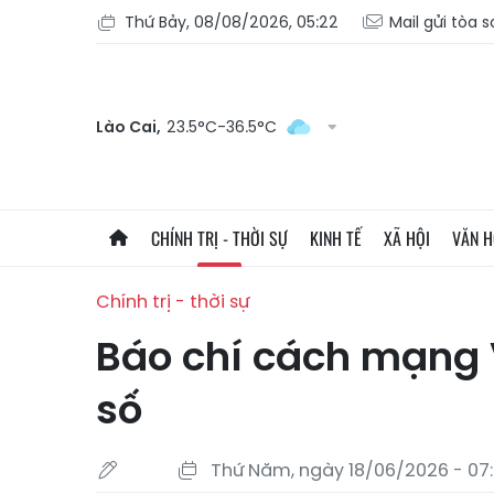
Thứ Bảy, 08/08/2026, 05:22
Mail gửi tòa 
Lào Cai,
23.5°C-36.5°C
CHÍNH TRỊ - THỜI SỰ
KINH TẾ
XÃ HỘI
VĂN 
Chính trị - thời sự
Báo chí cách mạng V
số
Thứ Năm, ngày 18/06/2026 - 07