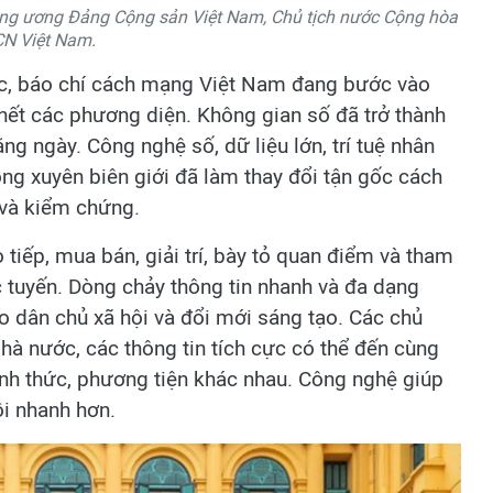
ung ương Đảng Cộng sản Việt Nam, Chủ tịch nước Cộng hòa
N Việt Nam.
ộc, báo chí cách mạng Việt Nam đang bước vào
ầu hết các phương diện. Không gian số đã trở thành
ng ngày. Công nghệ số, dữ liệu lớn, trí tuệ nhân
ông xuyên biên giới đã làm thay đổi tận gốc cách
n và kiểm chứng.
 tiếp, mua bán, giải trí, bày tỏ quan điểm và tham
c tuyến. Dòng chảy thông tin nhanh và đa dạng
ho dân chủ xã hội và đổi mới sáng tạo. Các chủ
hà nước, các thông tin tích cực có thể đến cùng
ình thức, phương tiện khác nhau. Công nghệ giúp
i nhanh hơn.