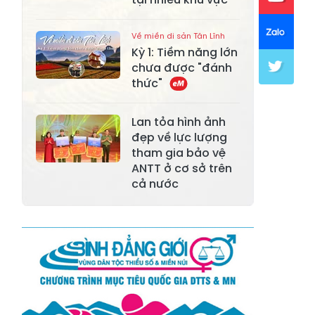
Xã Khánh Hòa
Xã Phúc Lợi
Về miền di sản Tân Lĩnh
Xã Mường Lai
Xã Cảm Nhân
Kỳ 1: Tiềm năng lớn
chưa được "đánh
Xã Yên Thành
Xã Thác Bà
thức"
Xã Yên Bình
Xã Bảo Ái
Lan tỏa hình ảnh
Xã Hưng
đẹp về lực lượng
Xã Trấn Yên
Khánh
tham gia bảo vệ
ANTT ở cơ sở trên
Xã Lương
cả nước
Xã Việt Hồng
Thịnh
Xã Quy Mông
Xã Cốc San
Xã Hợp Thành
Xã Phong Hải
Xã Xuân
Xã Bảo Thắng
Quang