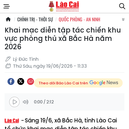
CHÍNH TRỊ - THỜI SỰ
QUỐC PHÒNG - AN NINH
Khai mạc diễn tập tác chiến khu
vực phòng thủ xã Bắc Hà năm
2026
Lý Đức Tình
Thứ Sáu, ngày 19/06/2026 - 11:33
Theo dõi Báo Lào Cai trên
0:00
/
2:12
Sáng 19/6, xã Bắc Hà, tỉnh Lào Cai
tổ chức khai mạc diễn tập tác chiến khu