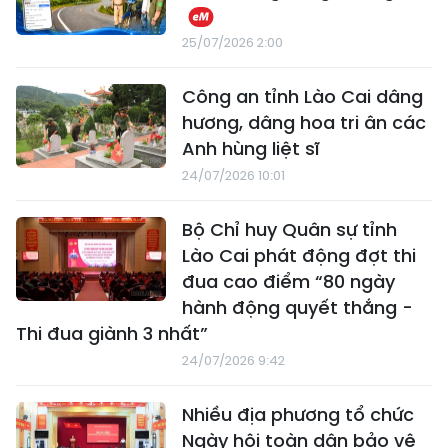
25/07/2026 2:00
Công an tỉnh Lào Cai dâng
hương, dâng hoa tri ân các
Anh hùng liệt sĩ
24/07/2026 10:01
Bộ Chỉ huy Quân sự tỉnh
Lào Cai phát động đợt thi
đua cao điểm “80 ngày
hành động quyết thắng -
Thi đua giành 3 nhất”
24/07/2026 9:42
Nhiều địa phương tổ chức
Ngày hội toàn dân bảo vệ