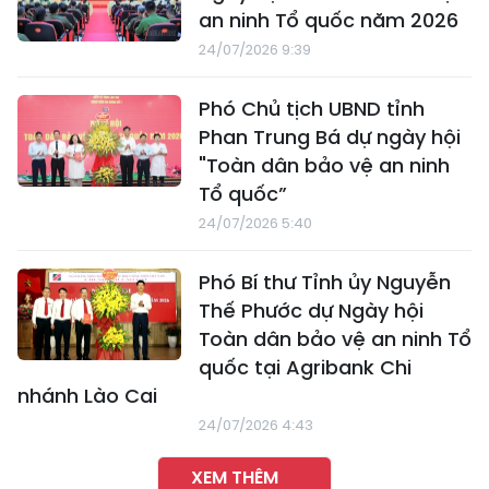
an ninh Tổ quốc năm 2026
24/07/2026 9:39
Phó Chủ tịch UBND tỉnh
Phan Trung Bá dự ngày hội
"Toàn dân bảo vệ an ninh
Tổ quốc”
24/07/2026 5:40
Phó Bí thư Tỉnh ủy Nguyễn
Thế Phước dự Ngày hội
Toàn dân bảo vệ an ninh Tổ
quốc tại Agribank Chi
nhánh Lào Cai
24/07/2026 4:43
XEM THÊM