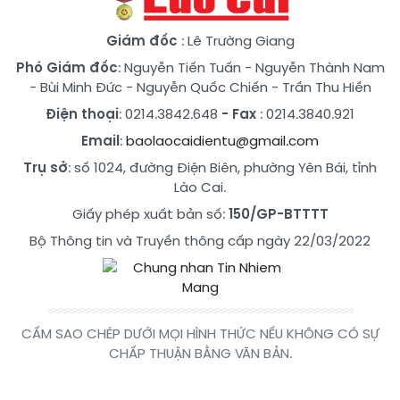
Giám đốc
: Lê Trường Giang
Phó Giám đốc
:
Nguyễn Tiến Tuấn
-
Nguyễn Thành Nam
-
Bùi Minh Đức
-
Nguyễn Quốc Chiến
-
Trần Thu Hiền
Điện thoại
: 0214.3842.648
- Fax
: 0214.3840.921
Email
:
baolaocaidientu@gmail.com
Trụ sở
: số 1024, đường Điện Biên, phường Yên Bái, tỉnh
Lào Cai.
Giấy phép xuất bản số:
150/GP-BTTTT
Bộ Thông tin và Truyền thông cấp ngày 22/03/2022
CẤM SAO CHÉP DƯỚI MỌI HÌNH THỨC NẾU KHÔNG CÓ SỰ
CHẤP THUẬN BẰNG VĂN BẢN.