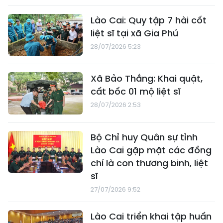
Lào Cai: Quy tập 7 hài cốt
liệt sĩ tại xã Gia Phú
28/07/2026 5:23
Xã Bảo Thắng: Khai quật,
cất bốc 01 mộ liệt sĩ
28/07/2026 2:53
Bộ Chỉ huy Quân sự tỉnh
Lào Cai gặp mặt các đồng
chí là con thương binh, liệt
sĩ
27/07/2026 9:52
Lào Cai triển khai tập huấn