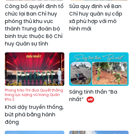
Công bố quyết định tổ
Sửa quy định về Ban
chức lại Ban Chỉ huy
Chỉ huy quân sự cấp
phòng thủ khu vực
xã phù hợp với mô
thành Trung đoàn bộ
hình mới
binh trực thuộc Bộ Chỉ
huy Quân sự tỉnh
Phong trào Thi đua Quyết thắng
Sáng tinh thần “Ba
trong lực lượng vũ trang Quân
nhất”
khu 2
Khơi dậy truyền thống,
bứt phá bằng hành
động