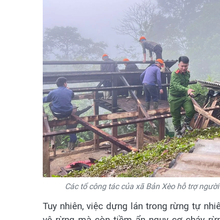
Các tổ công tác của xã Bản Xèo hỗ trợ người 
Tuy nhiên, việc dựng lán trong rừng tự nh
vệ rừng mà còn tiềm ẩn nguy cơ cháy rừn