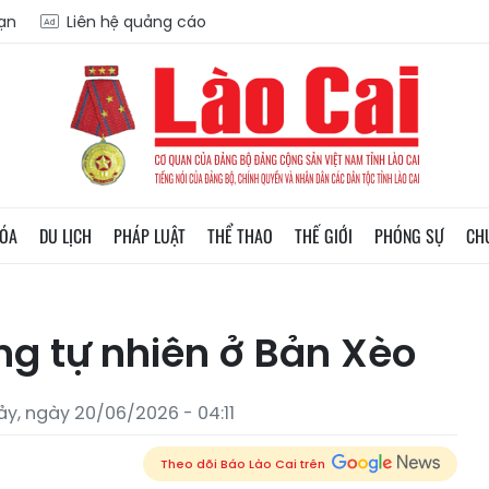
oạn
Liên hệ quảng cáo
HÓA
DU LỊCH
PHÁP LUẬT
THỂ THAO
THẾ GIỚI
PHÓNG SỰ
CH
ng tự nhiên ở Bản Xèo
ảy, ngày 20/06/2026 - 04:11
Theo dõi Báo Lào Cai trên