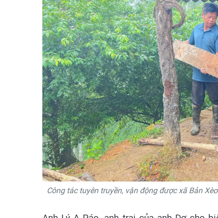
Công tác tuyên truyền, vận động được xã Bản Xèo 
Anh Lý A Páo, anh trai của anh Dơ cho b