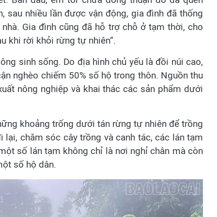
, sau nhiều lần được vận động, gia đình đã thống
nhà. Gia đình cũng đã hỗ trợ chỗ ở tạm thời, cho
khi rời khỏi rừng tự nhiên”.
g sinh sống. Do địa hình chủ yếu là đồi núi cao,
và cận nghèo chiếm 50% số hộ trong thôn. Nguồn thu
xuất nông nghiệp và khai thác các sản phẩm dưới
ững khoảng trống dưới tán rừng tự nhiên để trồng
i lại, chăm sóc cây trồng và canh tác, các lán tạm
 một số lán tạm không chỉ là nơi nghỉ chân mà còn
một số hộ dân.