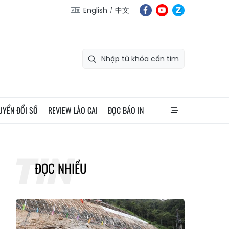
English
中文
UYỂN ĐỔI SỐ
REVIEW LÀO CAI
ĐỌC BÁO IN
ĐỌC NHIỀU