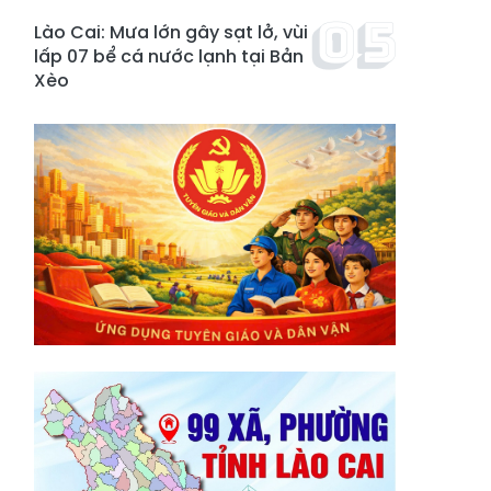
Lào Cai: Mưa lớn gây sạt lở, vùi
lấp 07 bể cá nước lạnh tại Bản
Xèo