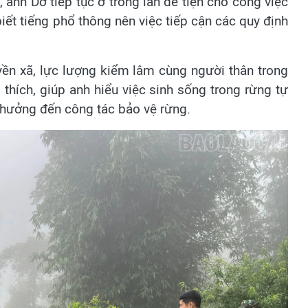
, anh Dơ tiếp tục ở trong lán để tiện cho công việc
ết tiếng phổ thông nên việc tiếp cận các quy định
yền xã, lực lượng kiểm lâm cùng người thân trong
i thích, giúp anh hiểu việc sinh sống trong rừng tự
h hưởng đến công tác bảo vệ rừng.