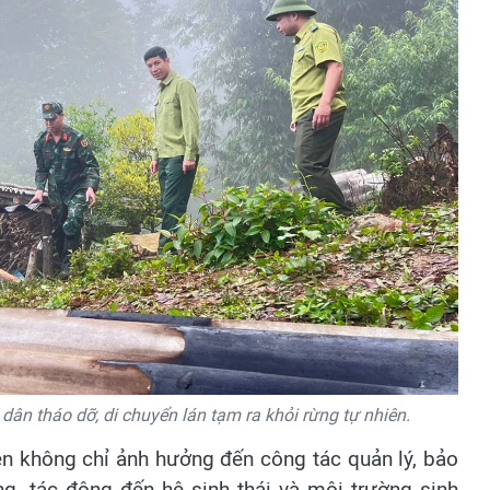
dân tháo dỡ, di chuyển lán tạm ra khỏi rừng tự nhiên.
iên không chỉ ảnh hưởng đến công tác quản lý, bảo
g, tác động đến hệ sinh thái và môi trường sinh