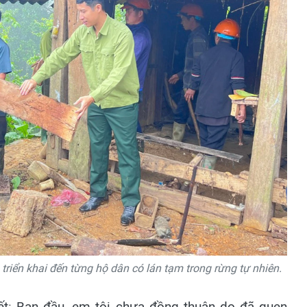
triển khai đến từng hộ dân có lán tạm trong rừng tự nhiên.
iết: Ban đầu, em tôi chưa đồng thuận do đã quen