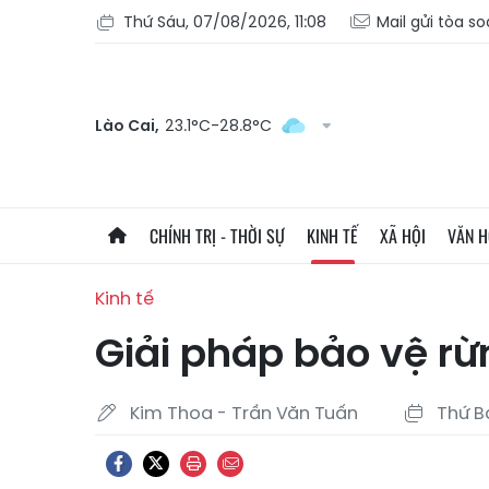
Thứ Sáu, 07/08/2026, 11:08
Mail gửi tòa s
Lào Cai,
23.1°C-28.8°C
CHÍNH TRỊ - THỜI SỰ
KINH TẾ
XÃ HỘI
VĂN 
Kinh tế
Giải pháp bảo vệ rừ
Kim Thoa - Trần Văn Tuấn
Thứ B