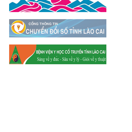
Xã Y Tý
Xã A Mú Sung
Xã Trịnh Tường
Xã Nậm Chày
Xã Bản Xèo
Xã Bát Xát
Xã Võ Lao
Xã Khánh Yên
Xã Văn Bàn
Xã Dương Quỳ
Xã Chiềng Ken
Xã Minh Lương
Xã Nậm Chảy
Xã Bảo Yên
Xã Nghĩa Đô
Xã Thượng Hà
Xã Xuân Hòa
Xã Phúc Khánh
Xã Bảo Hà
Xã Mường Bo
Xã Bản Hồ
Xã Tả Van