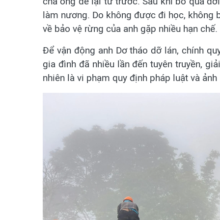
cha ông để lại từ trước. Sau khi bố qua đời
làm nương. Do không được đi học, không bi
về bảo vệ rừng của anh gặp nhiều hạn chế.
Để vận động anh Dơ tháo dỡ lán, chính qu
gia đình đã nhiều lần đến tuyên truyền, giả
nhiên là vi phạm quy định pháp luật và ản