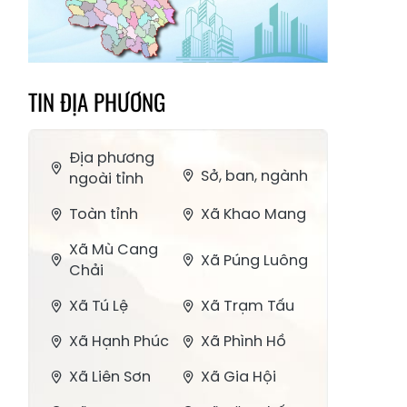
TIN ĐỊA PHƯƠNG
Địa phương
Sở, ban, ngành
ngoài tỉnh
Toàn tỉnh
Xã Khao Mang
Xã Mù Cang
Xã Púng Luông
Chải
Xã Tú Lệ
Xã Trạm Tấu
Xã Hạnh Phúc
Xã Phình Hồ
Xã Liên Sơn
Xã Gia Hội