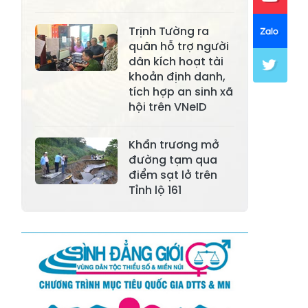
Xã Mường Lai
Xã Cảm Nhân
Xã Yên Thành
Xã Thác Bà
Trịnh Tường ra
quân hỗ trợ người
Xã Yên Bình
Xã Bảo Ái
dân kích hoạt tài
khoản định danh,
Xã Hưng
Xã Trấn Yên
tích hợp an sinh xã
Khánh
hội trên VNeID
Xã Lương
Xã Việt Hồng
Thịnh
Khẩn trương mở
đường tạm qua
Xã Quy Mông
Xã Cốc San
điểm sạt lở trên
Tỉnh lộ 161
Xã Hợp Thành
Xã Phong Hải
Xã Xuân
Xã Bảo Thắng
Quang
Xã Tằng Loỏng
Xã Gia Phú
Xã Mường
Xã Dền Sáng
Hum