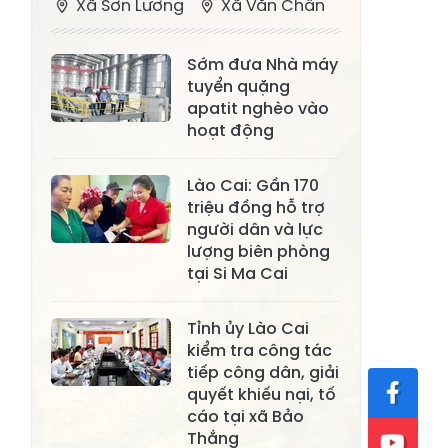
Xã Sơn Lương
Xã Văn Chấn
Xã Thượng
Xã Chấn Thịnh
Sớm đưa Nhà máy
Bằng La
tuyển quặng
Xã Phong Dụ
apatit nghèo vào
Xã Nghĩa Tâm
Hạ
hoạt động
Xã Châu Quế
Xã Lâm Giang
Lào Cai: Gần 170
Xã Đông
triệu đồng hỗ trợ
Xã Tân Hợp
người dân và lực
Cuông
lượng biên phòng
Xã Mậu A
Xã Xuân Ái
tại Si Ma Cai
Xã Lâm
Xã Mỏ Vàng
Tỉnh ủy Lào Cai
Thượng
kiểm tra công tác
Xã Lục Yên
Xã Tân Lĩnh
tiếp công dân, giải
quyết khiếu nại, tố
Xã Khánh Hòa
Xã Phúc Lợi
cáo tại xã Bảo
Thắng