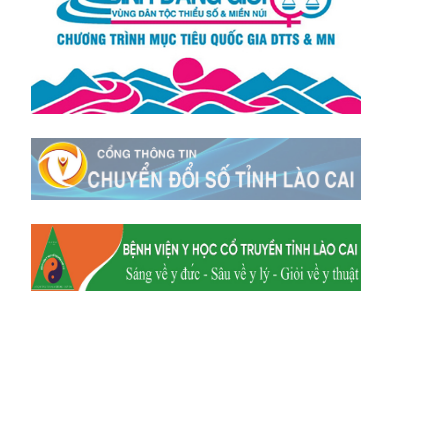
Xã Tằng Loỏng
Xã Gia Phú
Xã Mường
Xã Dền Sáng
Hum
Xã Y Tý
Xã A Mú Sung
Xã Trịnh Tường
Xã Nậm Chày
Xã Bản Xèo
Xã Bát Xát
Xã Võ Lao
Xã Khánh Yên
Xã Văn Bàn
Xã Dương Quỳ
Xã Chiềng Ken
Xã Minh Lương
Xã Nậm Chảy
Xã Bảo Yên
Xã Nghĩa Đô
Xã Thượng Hà
Xã Xuân Hòa
Xã Phúc Khánh