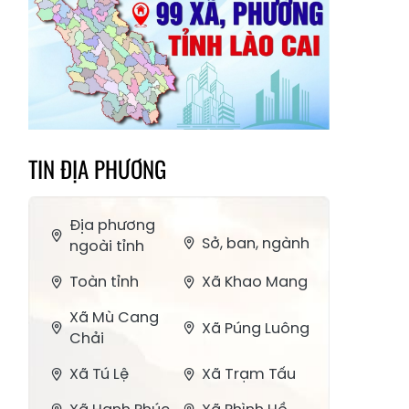
TIN ĐỊA PHƯƠNG
Địa phương
Sở, ban, ngành
ngoài tỉnh
Toàn tỉnh
Xã Khao Mang
Xã Mù Cang
Xã Púng Luông
Chải
Xã Tú Lệ
Xã Trạm Tấu