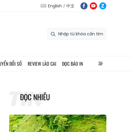
English
中文
UYỂN ĐỔI SỐ
REVIEW LÀO CAI
ĐỌC BÁO IN
ĐỌC NHIỀU