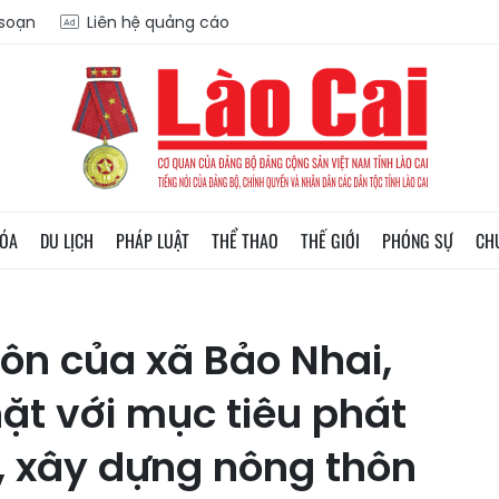
 soạn
Liên hệ quảng cáo
HÓA
DU LỊCH
PHÁP LUẬT
THỂ THAO
THẾ GIỚI
PHÓNG SỰ
CH
ôn của xã Bảo Nhai,
ặt với mục tiêu phát
ội, xây dựng nông thôn