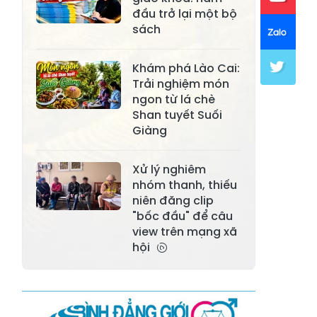
đầu trở lại một bộ
Xã Khánh Hòa
Xã Phúc Lợi
sách
Xã Mường Lai
Xã Cảm Nhân
Khám phá Lào Cai:
Xã Yên Thành
Xã Thác Bà
Trải nghiệm món
ngon từ lá chè
Xã Yên Bình
Xã Bảo Ái
Shan tuyết Suối
Giàng
Xã Hưng
Xã Trấn Yên
Khánh
Xử lý nghiêm
Xã Lương
nhóm thanh, thiếu
Xã Việt Hồng
Thịnh
niên đăng clip
"bốc đầu" để câu
Xã Quy Mông
Xã Cốc San
view trên mạng xã
hội
Xã Hợp Thành
Xã Phong Hải
Xã Xuân
Xã Bảo Thắng
Quang