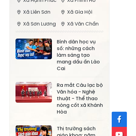
Xã Hạnh Phúc
Xã Phình Hồ
Xã Liên Sơn
Xã Gia Hội
Xã Sơn Lương
Xã Văn Chấn
Xã Thượng
Xã Chấn Thịnh
Bình dân học vụ
Bằng La
số: những cách
Xã Phong Dụ
làm sáng tạo
Xã Nghĩa Tâm
Hạ
mang dấu ấn Lào
Cai
Xã Châu Quế
Xã Lâm Giang
Xã Đông
Ra mắt Câu lạc bộ
Xã Tân Hợp
Văn hóa - Nghệ
Cuông
thuật - Thể thao
Xã Mậu A
Xã Xuân Ái
nòng cốt xã Khánh
Hòa
Xã Lâm
Xã Mỏ Vàng
Thượng
Thị trường sách
Xã Lục Yên
Xã Tân Lĩnh
giáo khoa: năm