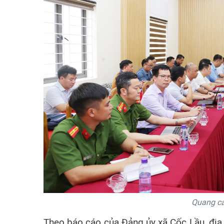
Quang cả
Theo báo cáo của Đảng ủy xã Cốc Lầu, địa 