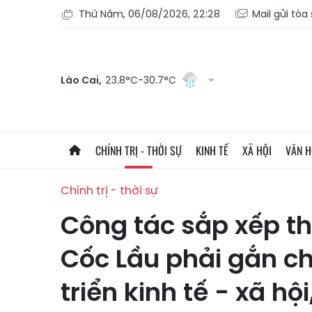
Thứ Năm, 06/08/2026, 22:28
Mail gửi tòa
Lào Cai,
23.8°C-30.7°C
CHÍNH TRỊ - THỜI SỰ
KINH TẾ
XÃ HỘI
VĂN 
Chính trị - thời sự
Công tác sắp xếp th
Cốc Lầu phải gắn ch
triển kinh tế - xã h