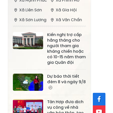
Xã Hạnh Phúc
Xã Phình Hồ
Xã Liên Sơn
Xã Gia Hội
Xã Sơn Lương
Xã Văn Chấn
Xã Thượng
Xã Chấn Thịnh
Kiến nghị trợ cấp
Bằng La
hằng tháng cho
Xã Phong Dụ
người tham gia
Xã Nghĩa Tâm
Hạ
kháng chiến hoặc
có 10-15 năm tham
Xã Châu Quế
Xã Lâm Giang
gia Quân đội
Xã Đông
Xã Tân Hợp
Dự báo thời tiết
Cuông
đêm 8 và ngày 9/8
Xã Mậu A
Xã Xuân Ái
Xã Lâm
Xã Mỏ Vàng
Tân Hợp đưa dịch
Thượng
vụ công về nhà
Xã Lục Yên
Xã Tân Lĩnh
văn hóa thôn, tạo