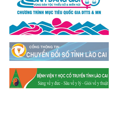
Xã Tằng Loỏng
Xã Gia Phú
Xã Mường
Xã Dền Sáng
Hum
Xã Y Tý
Xã A Mú Sung
Xã Trịnh Tường
Xã Nậm Chày
Xã Bản Xèo
Xã Bát Xát
Xã Võ Lao
Xã Khánh Yên
Xã Văn Bàn
Xã Dương Quỳ
Xã Chiềng Ken
Xã Minh Lương
Xã Nậm Chảy
Xã Bảo Yên
Xã Nghĩa Đô
Xã Thượng Hà
Xã Xuân Hòa
Xã Phúc Khánh