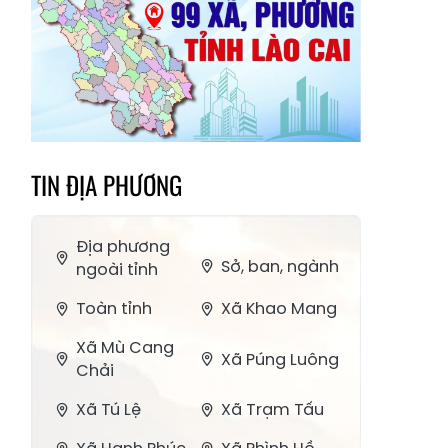
TIN ĐỊA PHƯƠNG
Địa phương
Sở, ban, ngành
ngoài tỉnh
Toàn tỉnh
Xã Khao Mang
Xã Mù Cang
Xã Púng Luông
Chải
Xã Tú Lệ
Xã Trạm Tấu