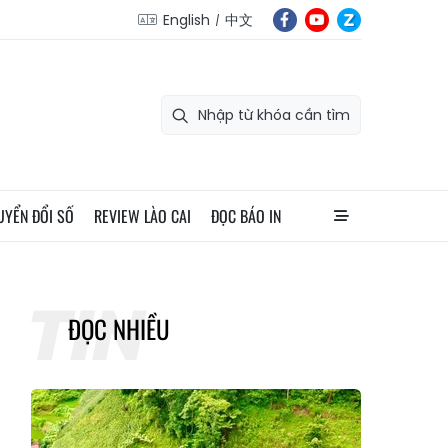
English
中文
UYỂN ĐỔI SỐ
REVIEW LÀO CAI
ĐỌC BÁO IN
ĐỌC NHIỀU