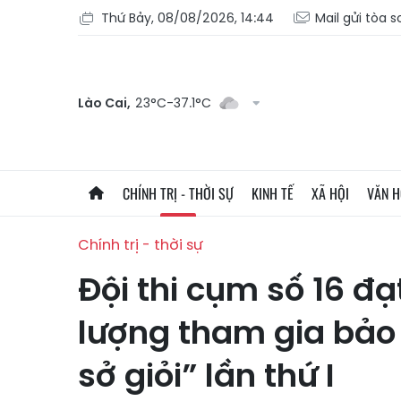
Thứ Bảy, 08/08/2026, 14:44
Mail gửi tòa 
Lào Cai,
23°C-37.1°C
CHÍNH TRỊ - THỜI SỰ
KINH TẾ
XÃ HỘI
VĂN 
Chính trị - thời sự
Đội thi cụm số 16 đạt
lượng tham gia bảo v
sở giỏi” lần thứ I