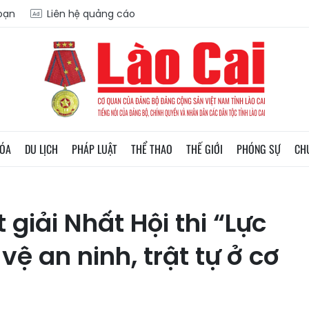
soạn
Liên hệ quảng cáo
HÓA
DU LỊCH
PHÁP LUẬT
THỂ THAO
THẾ GIỚI
PHÓNG SỰ
CH
 giải Nhất Hội thi “Lực
ệ an ninh, trật tự ở cơ