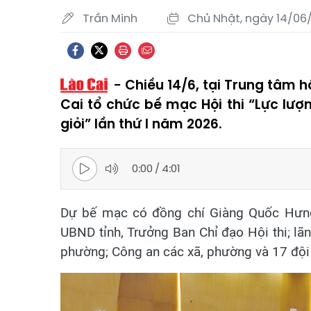
Trần Minh
Chủ Nhật, ngày 14/06/
Chiều 14/6, tại Trung tâm h
Cai tổ chức bế mạc Hội thi “Lực lượn
giỏi” lần thứ I năm 2026.
0:00
/
4:01
Dự bế mạc có đồng chí Giàng Quốc Hưng 
UBND tỉnh, Trưởng Ban Chỉ đạo Hội thi; lã
phường; Công an các xã, phường và 17 đội 