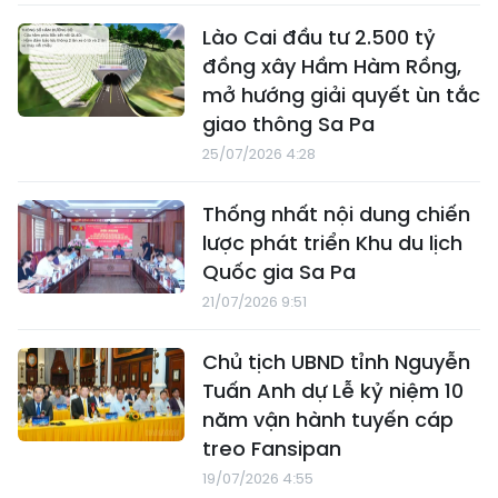
Lào Cai đầu tư 2.500 tỷ
đồng xây Hầm Hàm Rồng,
mở hướng giải quyết ùn tắc
giao thông Sa Pa
25/07/2026 4:28
Thống nhất nội dung chiến
lược phát triển Khu du lịch
Quốc gia Sa Pa
21/07/2026 9:51
Chủ tịch UBND tỉnh Nguyễn
Tuấn Anh dự Lễ kỷ niệm 10
năm vận hành tuyến cáp
treo Fansipan
19/07/2026 4:55