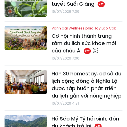
tuyết Suối Giàng
16/07/2026 7:09
Vành đai Wellness phía Tây Lào Cai:
Cơ hội hình thành trung
tâm du lịch sức khỏe mới
của châu Á
16/07/2026 7:00
Hơn 30 homestay, cơ sở du
lịch cộng đồng ở Nghĩa Lộ
được tập huấn phát triển
du lịch gắn với nông nghiệp
16/07/2026 4:31
Hồ Séo Mý Tỷ hồi sinh, đón
du khách trở lại