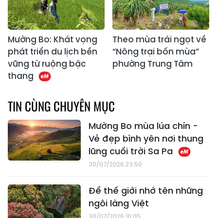
Mường Bo: Khát vọng
Theo mùa trái ngọt về
phát triển du lịch bền
“Nông trại bốn mùa”
vững từ ruộng bậc
phường Trung Tâm
thang
TIN CÙNG CHUYÊN MỤC
Mường Bo mùa lúa chín -
Vẻ đẹp bình yên nơi thung
lũng cuối trời Sa Pa
30/07/2026 23:50
Để thế giới nhớ tên những
ngôi làng Việt
30/07/2026 16:05