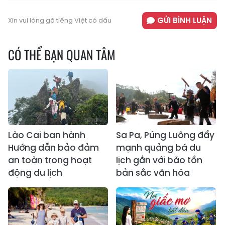
GỬI BÌNH LUẬN
Xin vui lòng gõ tiếng Việt có dấu
CÓ THỂ BẠN QUAN TÂM
Lào Cai ban hành
Sa Pa, Púng Luông đẩy
Hướng dẫn bảo đảm
mạnh quảng bá du
an toàn trong hoạt
lịch gắn với bảo tồn
động du lịch
bản sắc văn hóa