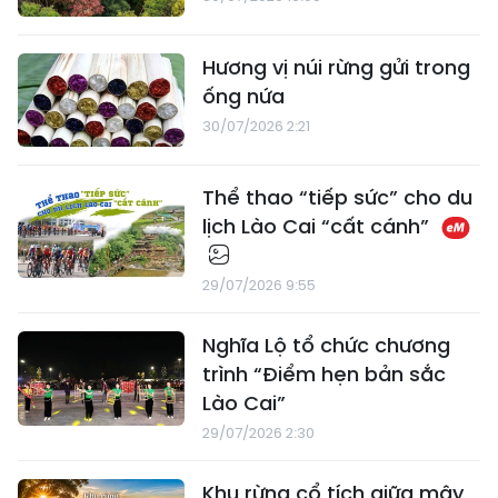
Hương vị núi rừng gửi trong
ống nứa
30/07/2026 2:21
Thể thao “tiếp sức” cho du
lịch Lào Cai “cất cánh”
29/07/2026 9:55
Nghĩa Lộ tổ chức chương
trình “Điểm hẹn bản sắc
Lào Cai”
29/07/2026 2:30
Khu rừng cổ tích giữa mây