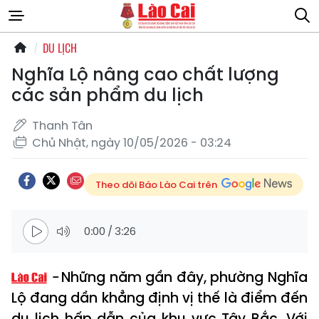
DU LỊCH
Nghĩa Lộ nâng cao chất lượng
các sản phẩm du lịch
Thanh Tân
Chủ Nhật, ngày 10/05/2026 - 03:24
Theo dõi Báo Lào Cai trên
0:00
/
3:26
Những năm gần đây, phường Nghĩa
Lộ đang dần khẳng định vị thế là điểm đến
du lịch hấp dẫn của khu vực Tây Bắc. Với