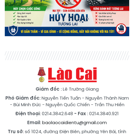
Giám đốc
: Lê Trường Giang
Phó Giám đốc
:
Nguyễn Tiến Tuấn
-
Nguyễn Thành Nam
-
Bùi Minh Đức
-
Nguyễn Quốc Chiến
-
Trần Thu Hiền
Điện thoại
: 0214.3842.648
- Fax
: 0214.3840.921
Email
:
baolaocaidientu@gmail.com
Trụ sở
: số 1024, đường Điện Biên, phường Yên Bái, tỉnh