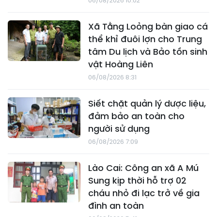
06/08/2026 10:02
Xã Tằng Loỏng bàn giao cá
thể khỉ đuôi lợn cho Trung
tâm Du lịch và Bảo tồn sinh
vật Hoàng Liên
06/08/2026 8:31
Siết chặt quản lý dược liệu,
đảm bảo an toàn cho
người sử dụng
06/08/2026 7:09
Lào Cai: Công an xã A Mú
Sung kịp thời hỗ trợ 02
cháu nhỏ đi lạc trở về gia
đình an toàn