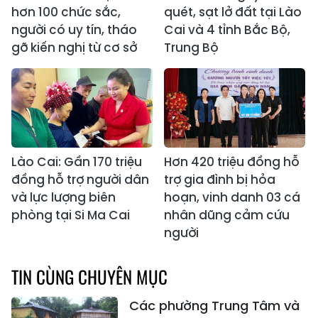
hơn 100 chức sắc,
quét, sạt lở đất tại Lào
người có uy tín, tháo
Cai và 4 tỉnh Bắc Bộ,
gỡ kiến nghị từ cơ sở
Trung Bộ
Lào Cai: Gần 170 triệu
Hơn 420 triệu đồng hỗ
đồng hỗ trợ người dân
trợ gia đình bị hỏa
và lực lượng biên
hoạn, vinh danh 03 cá
phòng tại Si Ma Cai
nhân dũng cảm cứu
người
TIN CÙNG CHUYÊN MỤC
Các phường Trung Tâm và