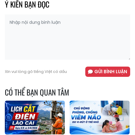
Ý KIẾN BẠN ĐỌC
GỬI BÌNH LUẬN
Xin vui lòng gõ tiếng Việt có dấu
CÓ THỂ BẠN QUAN TÂM