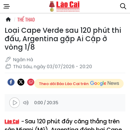
THỂ THAO
Loại Cape Verde sau 120 phút thi
đấu, Argentina gặp Ai Cập ở
vòng 1/8
Ngân Hà
Thứ Sáu, ngày 03/07/2026 - 20:20
Theo dõi Báo Lào Cai trên
0:00
/
20:35
Sau 120 phút đầy căng thẳng trên
sân Miami (Mỹ), Argentina đánh bại Cape