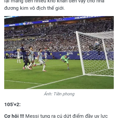
lại mang đến nhiều khó khăn đến vậy cho nhà
đương kim vô địch thế giới.
Ảnh: Tiền phong
105'+2:
Cơ hội !!!
Messi tung ra cú dứt điểm đầy uy lực