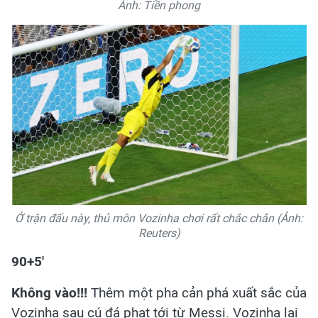
Ảnh: Tiền phong
Ở trận đấu này, thủ môn Vozinha chơi rất chắc chắn (Ảnh:
Reuters)
90+5'
Không vào!!!
Thêm một pha cản phá xuất sắc của
Vozinha sau cú đá phạt tới từ Messi. Vozinha lại