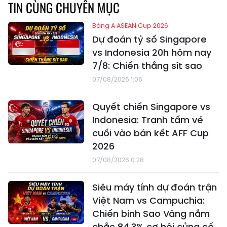
TIN CÙNG CHUYÊN MỤC
Bảng A ASEAN Cup 2026
Dự đoán tỷ số Singapore
vs Indonesia 20h hôm nay
7/8: Chiến thắng sít sao
07/08/2026 1:06
Quyết chiến Singapore vs
Indonesia: Tranh tấm vé
cuối vào bán kết AFF Cup
2026
07/08/2026 0:28
Siêu máy tính dự đoán trận
Việt Nam vs Campuchia:
Chiến binh Sao Vàng nắm
chắc 84,3% cơ hội củng cố