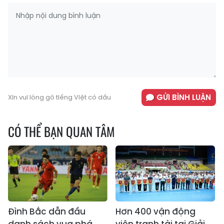
GỬI BÌNH LUẬN
Xin vui lòng gõ tiếng Việt có dấu
CÓ THỂ BẠN QUAN TÂM
Đình Bắc dẫn đầu
Hơn 400 vận động
danh sách vua phá
viên tranh tài tại Giải