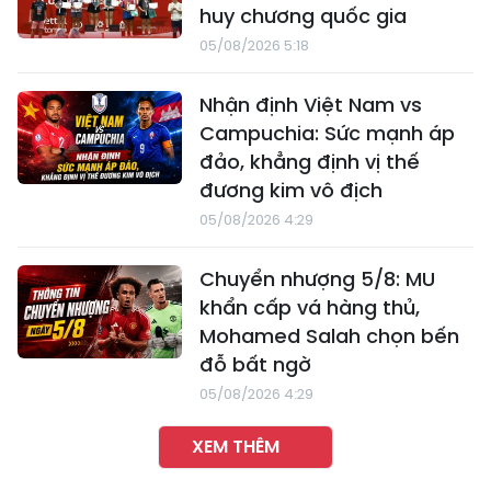
huy chương quốc gia
05/08/2026 5:18
Nhận định Việt Nam vs
Campuchia: Sức mạnh áp
đảo, khẳng định vị thế
đương kim vô địch
05/08/2026 4:29
Chuyển nhượng 5/8: MU
khẩn cấp vá hàng thủ,
Mohamed Salah chọn bến
đỗ bất ngờ
05/08/2026 4:29
XEM THÊM