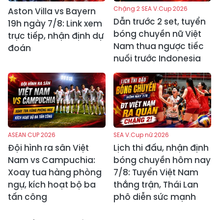
Chặng 2 SEA V.Cup 2026
Aston Villa vs Bayern
Dẫn trước 2 set, tuyển
19h ngày 7/8: Link xem
bóng chuyền nữ Việt
trực tiếp, nhận định dự
Nam thua ngược tiếc
đoán
nuối trước Indonesia
ASEAN CUP 2026
SEA V.Cup nữ 2026
Đội hình ra sân Việt
Lịch thi đấu, nhận định
Nam vs Campuchia:
bóng chuyền hôm nay
Xoay tua hàng phòng
7/8: Tuyển Việt Nam
ngự, kích hoạt bộ ba
thắng trận, Thái Lan
tấn công
phô diễn sức mạnh