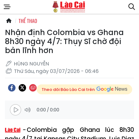
THỂ THAO
Nhận định Colombia vs Ghana
8h30 ngày 4/7: Thụy Sĩ chờ đội
bản lĩnh hơn
HÙNG NGUYỄN
Thứ Sáu, ngày 03/07/2026 - 06:46
Theo dõi Báo Lào Cai trên
0:00
/
0:00
Colombia gặp Ghana lúc 8h30
ngày 4/7 tại Kansas City Stadium. Luis Diaz