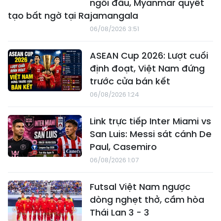
ngôi đầu, Myanmar quyết
tạo bất ngờ tại Rajamangala
06/08/2026 3:51
ASEAN Cup 2026: Lượt cuối
định đoạt, Việt Nam đứng
trước cửa bán kết
06/08/2026 1:24
Link trực tiếp Inter Miami vs
San Luis: Messi sát cánh De
Paul, Casemiro
06/08/2026 1:07
Futsal Việt Nam ngược
dòng nghẹt thở, cầm hòa
Thái Lan 3 - 3