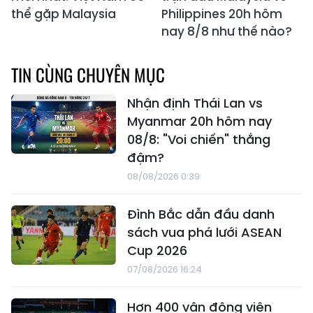
thể gặp Malaysia
Philippines 20h hôm
nay 8/8 như thế nào?
TIN CÙNG CHUYÊN MỤC
Nhận định Thái Lan vs
Myanmar 20h hôm nay
08/8: "Voi chiến" thắng
đậm?
08/08/2026 0:39
Đình Bắc dẫn đầu danh
sách vua phá lưới ASEAN
Cup 2026
07/08/2026 16:24
Hơn 400 vận động viên