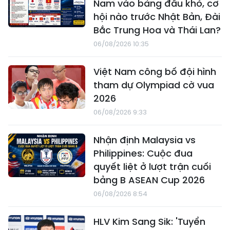
Nam vào bảng đấu khó, cơ
hội nào trước Nhật Bản, Đài
Bắc Trung Hoa và Thái Lan?
06/08/2026 10:35
Việt Nam công bố đội hình
tham dự Olympiad cờ vua
2026
06/08/2026 9:33
Nhận định Malaysia vs
Philippines: Cuộc đua
quyết liệt ở lượt trận cuối
bảng B ASEAN Cup 2026
06/08/2026 8:54
HLV Kim Sang Sik: 'Tuyển