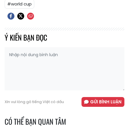
#world cup
Ý KIẾN BẠN ĐỌC
GỬI BÌNH LUẬN
Xin vui lòng gõ tiếng Việt có dấu
CÓ THỂ BẠN QUAN TÂM