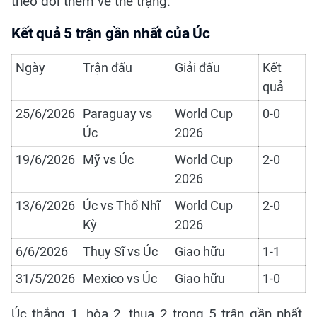
theo dõi thêm về thể trạng.
Kết quả 5 trận gần nhất của Úc
Ngày
Trận đấu
Giải đấu
Kết
quả
25/6/2026
Paraguay vs
World Cup
0-0
Úc
2026
19/6/2026
Mỹ vs Úc
World Cup
2-0
2026
13/6/2026
Úc vs Thổ Nhĩ
World Cup
2-0
Kỳ
2026
6/6/2026
Thụy Sĩ vs Úc
Giao hữu
1-1
31/5/2026
Mexico vs Úc
Giao hữu
1-0
Úc thắng 1, hòa 2, thua 2 trong 5 trận gần nhất.