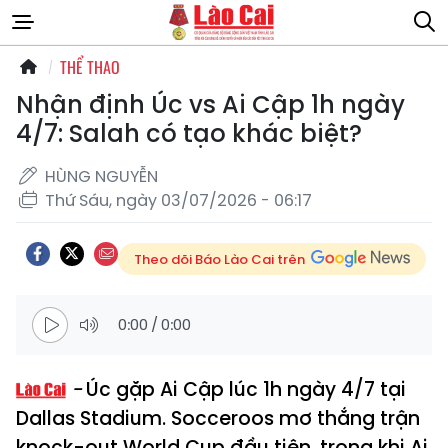
THỂ THAO
Nhận định Úc vs Ai Cập 1h ngày
4/7: Salah có tạo khác biệt?
HÙNG NGUYỄN
Thứ Sáu, ngày 03/07/2026 - 06:17
Theo dõi Báo Lào Cai trên
0:00
/
0:00
Úc gặp Ai Cập lúc 1h ngày 4/7 tại
Dallas Stadium. Socceroos mơ thắng trận
knock-out World Cup đầu tiên, trong khi Ai