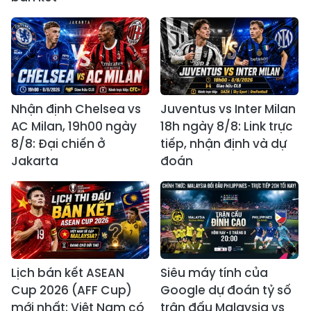
Nhận định Chelsea vs
Juventus vs Inter Milan
AC Milan, 19h00 ngày
18h ngày 8/8: Link trực
8/8: Đại chiến ở
tiếp, nhận định và dự
Jakarta
đoán
Lịch bán kết ASEAN
Siêu máy tính của
Cup 2026 (AFF Cup)
Google dự đoán tỷ số
mới nhất: Việt Nam có
trận đấu Malaysia vs