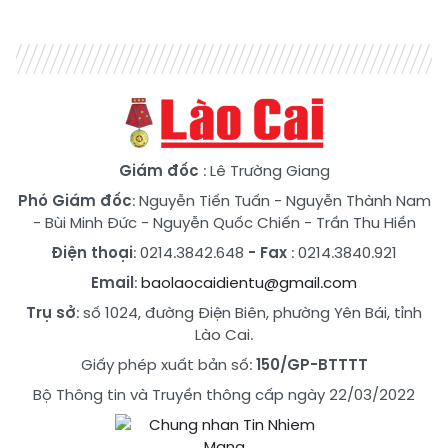
Giám đốc
: Lê Trường Giang
Phó Giám đốc
:
Nguyễn Tiến Tuấn
-
Nguyễn Thành Nam
-
Bùi Minh Đức
-
Nguyễn Quốc Chiến
-
Trần Thu Hiền
Điện thoại
: 0214.3842.648
- Fax
: 0214.3840.921
Email
:
baolaocaidientu@gmail.com
Trụ sở
: số 1024, đường Điện Biên, phường Yên Bái, tỉnh
Lào Cai.
Giấy phép xuất bản số:
150/GP-BTTTT
Bộ Thông tin và Truyền thông cấp ngày 22/03/2022