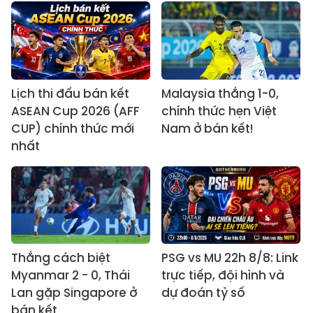
Lịch thi đấu bán kết
Malaysia thắng 1-0,
ASEAN Cup 2026 (AFF
chính thức hẹn Việt
CUP) chính thức mới
Nam ở bán kết!
nhất
Thắng cách biệt
PSG vs MU 22h 8/8: Link
Myanmar 2 - 0, Thái
trực tiếp, đội hình và
Lan gặp Singapore ở
dự đoán tỷ số
bán kết