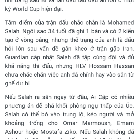
nhì bảng sau Bỉ và lần đầu tạo dấu ấn lớn ở một
kỳ World Cup hiện đại.
Tâm điểm của trận đấu chắc chắn là Mohamed
Salah. Ngôi sao 34 tuổi đã ghi 1 bàn và có 2 kiến
tạo ở vòng bảng, nhưng thể trạng của anh là dấu
hỏi lớn sau vấn đề gân kheo ở trận gặp Iran.
Guardian cập nhật Salah đã tập cùng đội và đủ
khả năng thi đấu, nhưng HLV Hossam Hassan
chưa chắc chắn việc anh đá chính hay vào sân từ
ghế dự bị.
Nếu Salah ra sân ngay từ đầu, Ai Cập có nhiều
phương án để phá khối phòng ngự thấp của Úc.
Salah có thể bó vào trung lộ, kéo người và mở
khoảng trống cho Omar Marmoush, Emam
Ashour hoặc Mostafa Ziko. Nếu Salah không đá