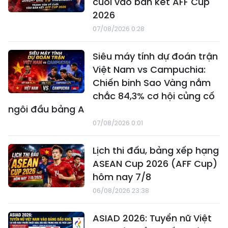
cuối vào bán kết AFF Cup
2026
07/08/2026 0:28
Siêu máy tính dự đoán trận
Việt Nam vs Campuchia:
Chiến binh Sao Vàng nắm
chắc 84,3% cơ hội củng cố
ngôi đầu bảng A
07/08/2026 0:01
Lịch thi đấu, bảng xếp hạng
ASEAN Cup 2026 (AFF Cup)
hôm nay 7/8
06/08/2026 23:38
ASIAD 2026: Tuyển nữ Việt