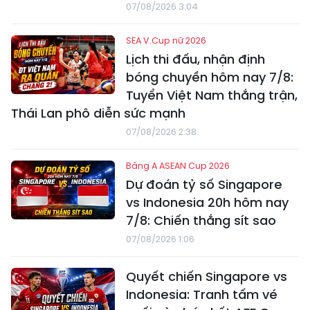
07/08/2026 3:04
SEA V.Cup nữ 2026
Lịch thi đấu, nhận định
bóng chuyền hôm nay 7/8:
Tuyển Việt Nam thắng trận,
Thái Lan phô diễn sức mạnh
07/08/2026 2:38
Bảng A ASEAN Cup 2026
Dự đoán tỷ số Singapore
vs Indonesia 20h hôm nay
7/8: Chiến thắng sít sao
07/08/2026 1:06
Quyết chiến Singapore vs
Indonesia: Tranh tấm vé