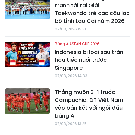
tranh tài tại Giải
Taekwondo trẻ các câu lạc
bộ tỉnh Lào Cai năm 2026
07/08/2026 15:31
Bảng A ASEAN CUP 2026
Indonesia bị loại sau trận
hòa tiếc nuối trước
Singapore
07/08/2026 14:33
Thắng muộn 3-1 trước
Campuchia, ĐT Việt Nam
vào bán kết với ngôi đầu
bảng A
07/08/2026 13:25