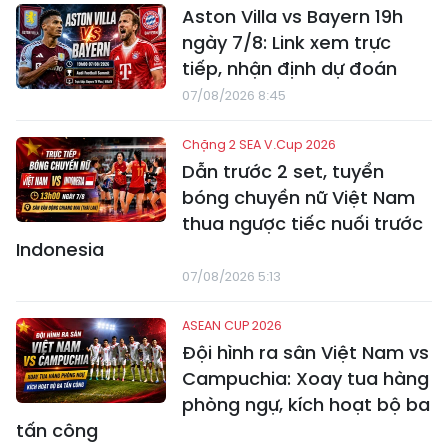
Aston Villa vs Bayern 19h
ngày 7/8: Link xem trực
tiếp, nhận định dự đoán
07/08/2026 8:45
Chặng 2 SEA V.Cup 2026
Dẫn trước 2 set, tuyển
bóng chuyền nữ Việt Nam
thua ngược tiếc nuối trước
Indonesia
07/08/2026 5:13
ASEAN CUP 2026
Đội hình ra sân Việt Nam vs
Campuchia: Xoay tua hàng
phòng ngự, kích hoạt bộ ba
tấn công