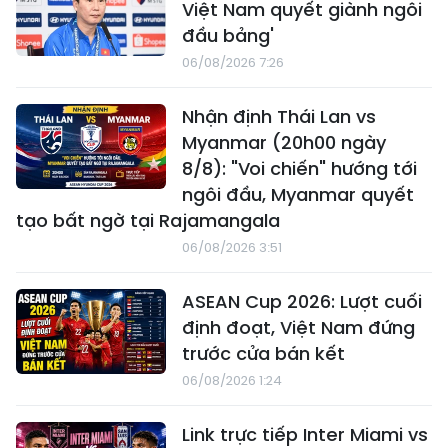
Việt Nam quyết giành ngôi
đầu bảng'
06/08/2026 7:26
Nhận định Thái Lan vs
Myanmar (20h00 ngày
8/8): "Voi chiến" hướng tới
ngôi đầu, Myanmar quyết
tạo bất ngờ tại Rajamangala
06/08/2026 3:51
ASEAN Cup 2026: Lượt cuối
định đoạt, Việt Nam đứng
trước cửa bán kết
06/08/2026 1:24
Link trực tiếp Inter Miami vs