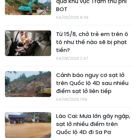
qua khu vực Trạm thu phí
BOT
04/08/2026 8:39
Từ 15/8, chở trẻ em trên ô
tô như thế nào sẽ bị phạt
tiền?
04/08/2026 2:47
Cảnh báo nguy cơ sạt lở
trên Quốc lộ 4D sau nhiều
điểm sạt lở liên tiếp
04/08/2026 1:59
Lào Cai: Mưa lớn gây ngập,
sạt lở nhiều điểm trên
Quốc lộ 4D đi Sa Pa