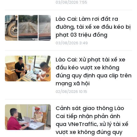
03/08/2026 7:55
Lào Cai: Làm rơi đất ra
đường, tài xế xe đầu kéo bị
phạt 03 triệu đồng
03/08/2026 3:49
Lào Cai: Xử phạt tài xế xe
đầu kéo vượt xe không
đúng quy định qua clip trên
mạng xã hội
02/08/2026 10:15
Cảnh sát giao thông Lào
Cai tiếp nhận phản ánh
qua VNeTraffic, xử lý tài xế
vượt xe không đúng quy