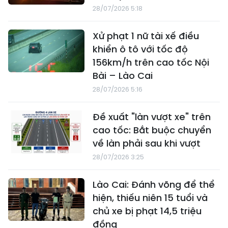
28/07/2026 5:18
Xử phạt 1 nữ tài xế điều
khiển ô tô với tốc độ
156km/h trên cao tốc Nội
Bài – Lào Cai
28/07/2026 5:16
Đề xuất "làn vượt xe" trên
cao tốc: Bắt buộc chuyển
về làn phải sau khi vượt
28/07/2026 3:25
Lào Cai: Đánh võng để thể
hiện, thiếu niên 15 tuổi và
chủ xe bị phạt 14,5 triệu
đồng