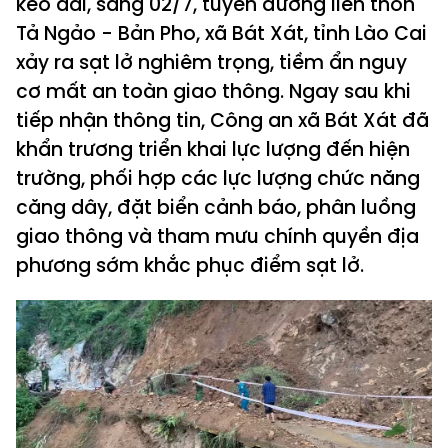
kéo dài, sáng 02/7, tuyến đường liên thôn
Tả Ngảo - Bản Pho, xã Bát Xát, tỉnh Lào Cai
xảy ra sạt lở nghiêm trọng, tiềm ẩn nguy
cơ mất an toàn giao thông. Ngay sau khi
tiếp nhận thông tin, Công an xã Bát Xát đã
khẩn trương triển khai lực lượng đến hiện
trường, phối hợp các lực lượng chức năng
căng dây, đặt biển cảnh báo, phân luồng
giao thông và tham mưu chính quyền địa
phương sớm khắc phục điểm sạt lở.