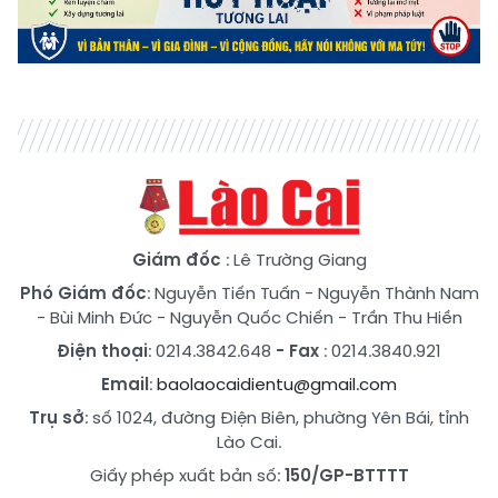
Giám đốc
: Lê Trường Giang
Phó Giám đốc
:
Nguyễn Tiến Tuấn
-
Nguyễn Thành Nam
-
Bùi Minh Đức
-
Nguyễn Quốc Chiến
-
Trần Thu Hiền
Điện thoại
: 0214.3842.648
- Fax
: 0214.3840.921
Email
:
baolaocaidientu@gmail.com
Trụ sở
: số 1024, đường Điện Biên, phường Yên Bái, tỉnh
Lào Cai.
Giấy phép xuất bản số:
150/GP-BTTTT