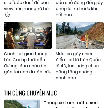
clip "bốc đầu" để câu
cần chủ động đổi giấy
view trên mạng xã hội
phép lái xe trước khi
hết hạn
Cảnh sát giao thông
Mưa lớn gây nhiều
Lào Cai kịp thời dẫn
điểm sạt lở trên Quốc
đường, đưa cháu bé
lộ 4D, lực lượng chức
gặp tai nạn đi cấp cứu
năng tăng cường
cảnh báo
TIN CÙNG CHUYÊN MỤC
Thông xe tạm một chiều