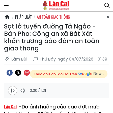
PHÁP LUẬT
AN TOÀN GIAO THÔNG
Sạt lở tuyến đường Tả Ngảo -
Bản Pho: Công an xã Bát Xát
khẩn trương bảo đảm an toàn
giao thông
Lâm Bùi
Thứ Bảy, ngày 04/07/2026 - 01:39
Theo dõi Báo Lào Cai trên
0:00
/
1:21
Do ảnh hưởng của các đợt mưa