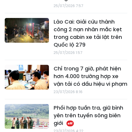
25/07/2026 7:57
Lào Cai: Giải cứu thành
công 2 nạn nhân mắc kẹt
trong cabin xe tải lật trên
Quốc lộ 279
25/07/2026 1:57
Chỉ trong 7 giờ, phát hiện
hơn 4.000 trường hợp xe
vận tải có dấu hiệu vi phạm
23/07/2026 8:16
Phối hợp tuần tra, giữ bình
yên trên tuyến sông biên
giới
23/07/2026 4:22