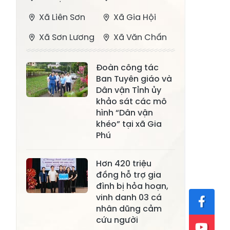
Xã Liên Sơn
Xã Gia Hội
Xã Sơn Lương
Xã Văn Chấn
Xã Thượng
Xã Chấn Thịnh
Đoàn công tác
Bằng La
Ban Tuyên giáo và
Xã Phong Dụ
Dân vận Tỉnh ủy
Xã Nghĩa Tâm
Hạ
khảo sát các mô
hình “Dân vận
Xã Châu Quế
Xã Lâm Giang
khéo” tại xã Gia
Phú
Xã Đông
Xã Tân Hợp
Cuông
Hơn 420 triệu
Xã Mậu A
Xã Xuân Ái
đồng hỗ trợ gia
đình bị hỏa hoạn,
Xã Lâm
vinh danh 03 cá
Xã Mỏ Vàng
Thượng
nhân dũng cảm
cứu người
Xã Lục Yên
Xã Tân Lĩnh