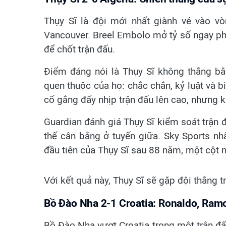
Thụy Sĩ là đội mới nhất giành vé vào vò
Vancouver. Breel Embolo mở tỷ số ngay phú
để chốt trận đấu.
Điểm đáng nói là Thụy Sĩ không thắng b
quen thuộc của họ: chắc chắn, kỷ luật và b
cố gắng đẩy nhịp trận đấu lên cao, nhưng 
Guardian đánh giá Thụy Sĩ kiểm soát trận đ
thế cân bằng ở tuyến giữa. Sky Sports n
đầu tiên của Thụy Sĩ sau 88 năm, một cột 
Với kết quả này, Thụy Sĩ sẽ gặp đội thắng 
Bồ Đào Nha 2-1 Croatia: Ronaldo, Ram
Bồ Đào Nha vượt Croatia trong một trận đấu