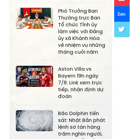
Xã Khánh Hòa
Xã Phúc Lợi
Phó Trưởng Ban
Thường trực Ban
Xã Mường Lai
Xã Cảm Nhân
Tổ chức Tỉnh ủy
làm việc với Đảng
Xã Yên Thành
Xã Thác Bà
ủy xã Khánh Hòa
Xã Yên Bình
về nhiệm vụ những
Xã Bảo Ái
tháng cuối năm
Xã Hưng
Xã Trấn Yên
Khánh
Aston Villa vs
Bayern 19h ngày
Xã Lương
Xã Việt Hồng
7/8: Link xem trực
Thịnh
tiếp, nhận định dự
Xã Quy Mông
Xã Cốc San
đoán
Xã Hợp Thành
Xã Phong Hải
Bão Dolphin tiến
Xã Xuân
sát: Nhật Bản phát
Xã Bảo Thắng
Quang
lệnh sơ tán hàng
trăm nghìn người,