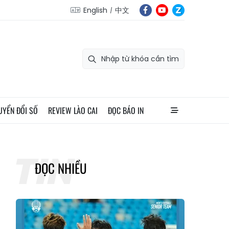
English
中文
UYỂN ĐỔI SỐ
REVIEW LÀO CAI
ĐỌC BÁO IN
ĐỌC NHIỀU