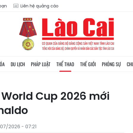
soạn
Liên hệ quảng cáo
HÓA
DU LỊCH
PHÁP LUẬT
THỂ THAO
THẾ GIỚI
PHÓNG SỰ
CH
i World Cup 2026 mới
naldo
07/2026 - 07:21