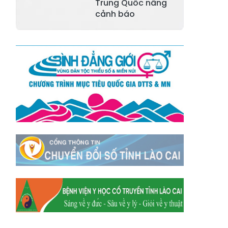
Xã Tằng Loỏng
Xã Gia Phú
Trung Quốc nâng
cảnh báo
Xã Mường
Xã Dền Sáng
Hum
Xã Y Tý
Xã A Mú Sung
Xã Trịnh Tường
Xã Nậm Chày
Xã Bản Xèo
Xã Bát Xát
Xã Võ Lao
Xã Khánh Yên
Xã Văn Bàn
Xã Dương Quỳ
Xã Chiềng Ken
Xã Minh Lương
Xã Nậm Chảy
Xã Bảo Yên
Xã Nghĩa Đô
Xã Thượng Hà
Xã Xuân Hòa
Xã Phúc Khánh