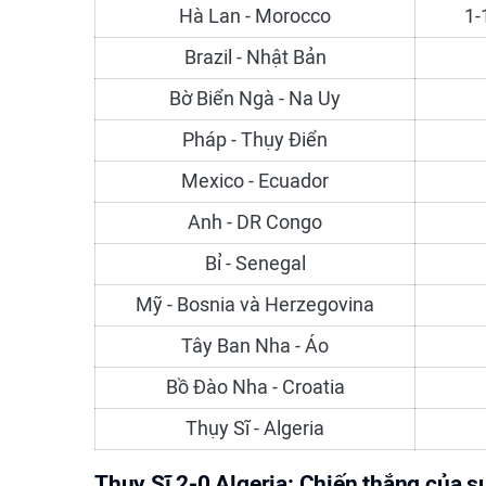
Hà Lan - Morocco
1-
Brazil - Nhật Bản
Bờ Biển Ngà - Na Uy
Pháp - Thụy Điển
Mexico - Ecuador
Anh - DR Congo
Bỉ - Senegal
Mỹ - Bosnia và Herzegovina
Tây Ban Nha - Áo
Bồ Đào Nha - Croatia
Thụy Sĩ - Algeria
Thụy Sĩ 2-0 Algeria: Chiến thắng của s