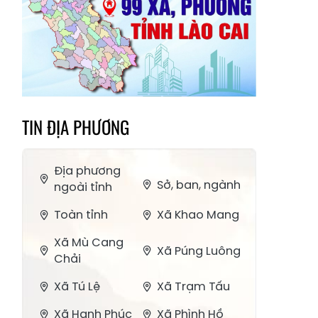
TIN ĐỊA PHƯƠNG
Địa phương
Sở, ban, ngành
ngoài tỉnh
Toàn tỉnh
Xã Khao Mang
Xã Mù Cang
Xã Púng Luông
Chải
Xã Tú Lệ
Xã Trạm Tấu
Xã Hạnh Phúc
Xã Phình Hồ