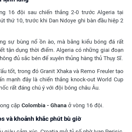
ng 16 đội sau chiến thắng 2-0 trước Algeria tại
t thứ 10, trước khi Dan Ndoye ghi bàn đầu hiệp 2
ằng sự bùng nổ ồn ào, mà bằng kiểu bóng đá rất
iết tận dụng thời điểm. Algeria có những giai đoạn
không đủ sắc bén để xuyên thủng hàng thủ Thụy Sĩ.
ấu tốt, trong đó Granit Xhaka và Remo Freuler tạo
hấn mạnh đây là chiến thắng knock-out World Cup
mốc rất đáng chú ý với đội bóng châu Âu.
trong cặp
Colombia - Ghana
ở vòng 16 đội.
os và khoảnh khắc phút bù giờ
 giàu cảm xúc. Croatia mở tỷ số nhờ Ivan Perisic,