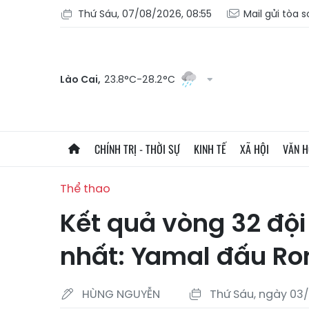
Thứ Sáu, 07/08/2026, 08:55
Mail gửi tòa 
Lào Cai,
23.8°C-28.2°C
CHÍNH TRỊ - THỜI SỰ
KINH TẾ
XÃ HỘI
VĂN 
Thể thao
Kết quả vòng 32 độ
nhất: Yamal đấu Ro
HÙNG NGUYỄN
Thứ Sáu, ngày 03/