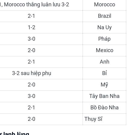
1, Morocco thắng luân lưu 3-2
Morocco
2-1
Brazil
1-2
Na Uy
3-0
Pháp
2-0
Mexico
2-1
Anh
3-2 sau hiệp phụ
Bỉ
2-0
Mỹ
3-0
Tây Ban Nha
2-1
Bồ Đào Nha
2-0
Thụy Sĩ
ự lạnh lùng