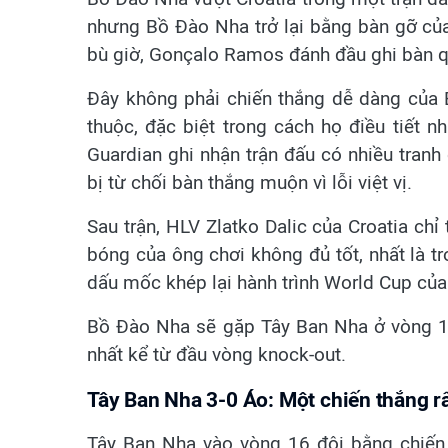
nhưng Bồ Đào Nha trở lại bằng bàn gỡ của
bù giờ, Gonçalo Ramos đánh đầu ghi bàn q
Đây không phải chiến thắng dễ dàng của 
thuộc, đặc biệt trong cách họ điều tiết n
Guardian ghi nhận trận đấu có nhiều tranh 
bị từ chối bàn thắng muộn vì lỗi việt vị.
Sau trận, HLV Zlatko Dalic của Croatia chỉ
bóng của ông chơi không đủ tốt, nhất là tro
dấu mốc khép lại hành trình World Cup của
Bồ Đào Nha sẽ gặp Tây Ban Nha ở vòng 1
nhất kể từ đầu vòng knock-out.
Tây Ban Nha 3-0 Áo: Một chiến thắng rấ
Tây Ban Nha vào vòng 16 đội bằng chiến 