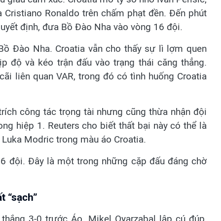
 Cristiano Ronaldo trên chấm phạt đền. Đến phút
uyết định, đưa Bồ Đào Nha vào vòng 16 đội.
Bồ Đào Nha. Croatia vẫn cho thấy sự lì lợm quen
hịp độ và kéo trận đấu vào trạng thái căng thẳng.
cãi liên quan VAR, trong đó có tình huống Croatia
 trích công tác trọng tài nhưng cũng thừa nhận đội
ng hiệp 1. Reuters cho biết thất bại này có thể là
 Luka Modric trong màu áo Croatia.
6 đội. Đây là một trong những cặp đấu đáng chờ
t “sạch”
thắng 3-0 trước Áo. Mikel Oyarzabal lập cú đúp,