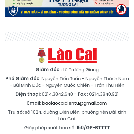
Giám đốc
: Lê Trường Giang
Phó Giám đốc
:
Nguyễn Tiến Tuấn
-
Nguyễn Thành Nam
-
Bùi Minh Đức
-
Nguyễn Quốc Chiến
-
Trần Thu Hiền
Điện thoại
: 0214.3842.648
- Fax
: 0214.3840.921
Email
:
baolaocaidientu@gmail.com
Trụ sở
: số 1024, đường Điện Biên, phường Yên Bái, tỉnh
Lào Cai.
Giấy phép xuất bản số:
150/GP-BTTTT