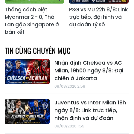
Thắng cách biệt
PSG vs MU 22h 8/8: Link
Myanmar 2 - 0, Thái
trực tiếp, đội hình và
Lan gặp Singapore ở
dự đoán tỷ số
bán kết
TIN CÙNG CHUYÊN MỤC
Nhận định Chelsea vs AC
Milan, 19h00 ngày 8/8: Đại
chiến ở Jakarta
08/08/2026 2:58
Juventus vs Inter Milan 18h
ngày 8/8: Link trực tiếp,
nhận định và dự đoán
08/08/2026 1:55