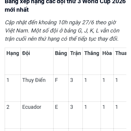
Bảng xếp hạng các đội thứ 3 World Cup 2026
mới nhất
Cập nhật đến khoảng 10h ngày 27/6 theo giờ
Việt Nam. Một số đội ở bảng G, J, K, L vẫn còn
trận cuối nên thứ hạng có thể tiếp tục thay đổi.
Hạng
Đội
Bảng
Trận
Thắng
Hòa
Thua
1
Thụy Điển
F
3
1
1
1
2
Ecuador
E
3
1
1
1