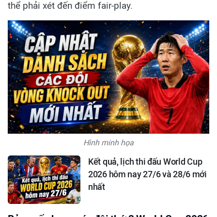
thể phải xét đến điểm fair-play.
Hình minh họa
Kết quả, lịch thi đấu World Cup
2026 hôm nay 27/6 và 28/6 mới
nhất