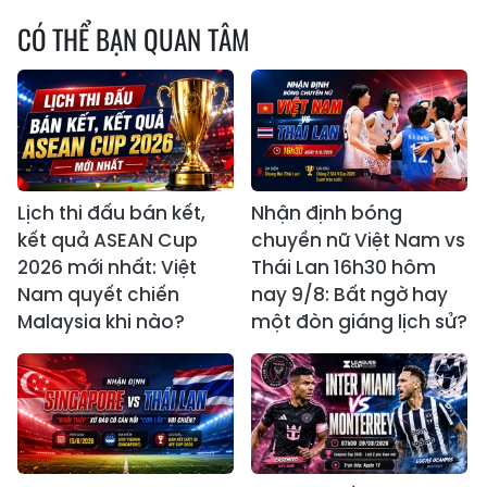
CÓ THỂ BẠN QUAN TÂM
Lịch thi đấu bán kết,
Nhận định bóng
kết quả ASEAN Cup
chuyền nữ Việt Nam vs
2026 mới nhất: Việt
Thái Lan 16h30 hôm
Nam quyết chiến
nay 9/8: Bất ngờ hay
Malaysia khi nào?
một đòn giáng lịch sử?