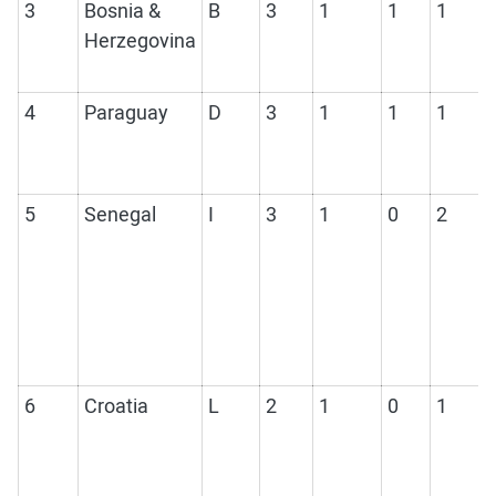
3
Bosnia &
B
3
1
1
1
Herzegovina
4
Paraguay
D
3
1
1
1
5
Senegal
I
3
1
0
2
6
Croatia
L
2
1
0
1