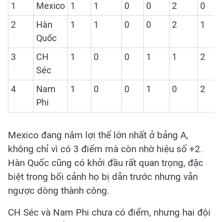
1
Mexico
1
1
0
0
2
0
2
Hàn
1
1
0
0
2
1
Quốc
3
CH
1
0
0
1
1
2
Séc
4
Nam
1
0
0
1
0
2
Phi
Mexico đang nắm lợi thế lớn nhất ở bảng A,
không chỉ vì có 3 điểm mà còn nhờ hiệu số +2.
Hàn Quốc cũng có khởi đầu rất quan trọng, đặc
biệt trong bối cảnh họ bị dẫn trước nhưng vẫn
ngược dòng thành công.
CH Séc và Nam Phi chưa có điểm, nhưng hai đội