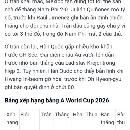
Ở trận khai mạc, Mexico tận dụng tốt lợi thế sân
nhà để thắng Nam Phi 2-0. Julián Quiñones mở tỷ
số, trước khi Raúl Jiménez ghi bàn ấn định chiến
thắng cho đội chủ nhà. Trận đấu cũng gây chú ý vì
có tới 3 thẻ đỏ, trong đó Nam Phi mất 2 cầu thủ.
Ở trận còn lại, Hàn Quốc gặp nhiều khó khăn
trước CH Séc. Đại diện châu Âu vươn lên dẫn
trước nhờ bàn thắng của Ladislav Krejčí trong
hiệp 2. Tuy nhiên, Hàn Quốc cho thấy bản lĩnh khi
Hwang In-beom gỡ hòa, trước khi Oh Hyeon-gyu
ghi bàn quyết định ở phút 80.
Bảng xếp hạng bảng A World Cup 2026
Xếp
Đội
Trận
Thắng
Hòa
Thua
Bàn
Bàn
hạng
thắng
thua