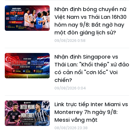
Nhận định bóng chuyền nữ
Việt Nam vs Thái Lan 16h30
hôm nay 9/8: Bất ngờ hay
một đòn giáng lịch sử?
09/08/2026 0:58
Nhận định Singapore vs
Thái Lan: "Khối thép" xứ đảo
có cản nổi "cơn lốc" Voi
chiến?
09/08/2026 0:04
Link trực tiếp Inter Miami vs
Monterrey 7h ngày 9/8:
Messi vắng mặt
08/08/2026 23:38