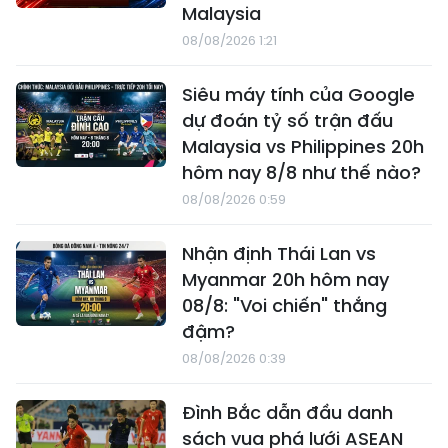
Malaysia
08/08/2026 1:21
Siêu máy tính của Google
dự đoán tỷ số trận đấu
Malaysia vs Philippines 20h
hôm nay 8/8 như thế nào?
08/08/2026 0:59
Nhận định Thái Lan vs
Myanmar 20h hôm nay
08/8: "Voi chiến" thắng
đậm?
08/08/2026 0:39
Đình Bắc dẫn đầu danh
sách vua phá lưới ASEAN