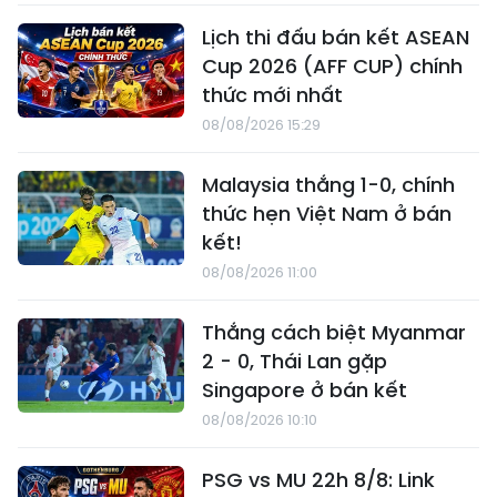
Lịch thi đấu bán kết ASEAN
Cup 2026 (AFF CUP) chính
thức mới nhất
08/08/2026 15:29
Malaysia thắng 1-0, chính
thức hẹn Việt Nam ở bán
kết!
08/08/2026 11:00
Thắng cách biệt Myanmar
2 - 0, Thái Lan gặp
Singapore ở bán kết
08/08/2026 10:10
PSG vs MU 22h 8/8: Link