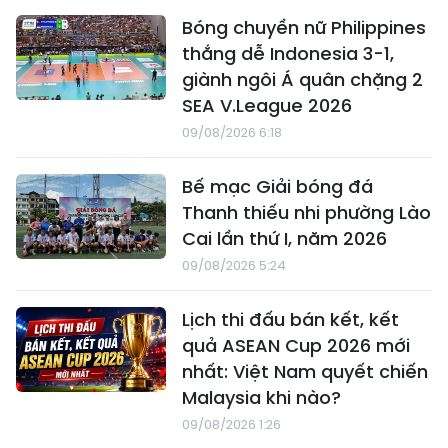
Bóng chuyền nữ Philippines
thắng dễ Indonesia 3-1,
giành ngôi Á quân chặng 2
SEA V.League 2026
09/08/2026 6:18
Bế mạc Giải bóng đá
Thanh thiếu nhi phường Lào
Cai lần thứ I, năm 2026
09/08/2026 5:24
Lịch thi đấu bán kết, kết
quả ASEAN Cup 2026 mới
nhất: Việt Nam quyết chiến
Malaysia khi nào?
09/08/2026 1:26