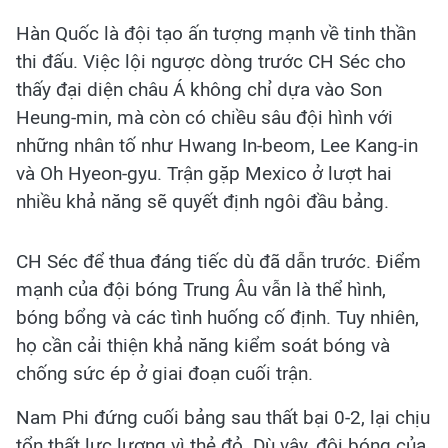
Hàn Quốc là đội tạo ấn tượng mạnh về tinh thần
thi đấu. Việc lội ngược dòng trước CH Séc cho
thấy đại diện châu Á không chỉ dựa vào Son
Heung-min, mà còn có chiều sâu đội hình với
những nhân tố như Hwang In-beom, Lee Kang-in
và Oh Hyeon-gyu. Trận gặp Mexico ở lượt hai
nhiều khả năng sẽ quyết định ngôi đầu bảng.
CH Séc để thua đáng tiếc dù đã dẫn trước. Điểm
mạnh của đội bóng Trung Âu vẫn là thể hình,
bóng bổng và các tình huống cố định. Tuy nhiên,
họ cần cải thiện khả năng kiểm soát bóng và
chống sức ép ở giai đoạn cuối trận.
Nam Phi đứng cuối bảng sau thất bại 0-2, lại chịu
tổn thất lực lượng vì thẻ đỏ. Dù vậy, đội bóng của