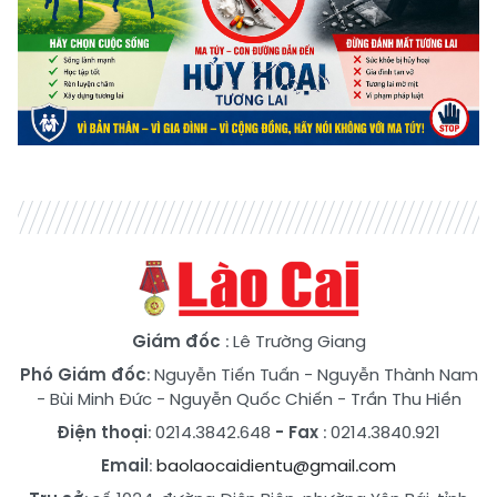
Giám đốc
: Lê Trường Giang
Phó Giám đốc
:
Nguyễn Tiến Tuấn
-
Nguyễn Thành Nam
-
Bùi Minh Đức
-
Nguyễn Quốc Chiến
-
Trần Thu Hiền
Điện thoại
: 0214.3842.648
- Fax
: 0214.3840.921
Email
:
baolaocaidientu@gmail.com