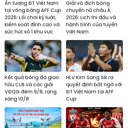
Ấn tượng ĐT Việt Nam
Giải vô địch bóng
tại vòng bảng AFF Cup
chuyền nữ châu Á
2026: Lối chơi kỷ luật,
2026: Lịch thi đấu và
kiểm soát đỉnh cao và
hành trình của tuyển
sức hút số 1 khu vực
Việt Nam
Kết quả bóng đá giao
HLV Kim Sang Sik ra
hữu CLB và các giải
quyết định bất ngờ với
VĐQG đêm 9/8, rạng
ĐT Việt Nam tại AFF
sáng 10/8
Cup