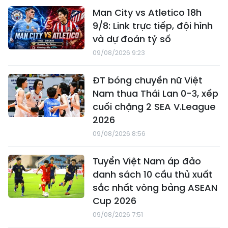
Man City vs Atletico 18h
9/8: Link trực tiếp, đội hình
và dự đoán tỷ số
09/08/2026 9:23
ĐT bóng chuyền nữ Việt
Nam thua Thái Lan 0-3, xếp
cuối chặng 2 SEA V.League
2026
09/08/2026 8:56
Tuyển Việt Nam áp đảo
danh sách 10 cầu thủ xuất
sắc nhất vòng bảng ASEAN
Cup 2026
09/08/2026 7:51