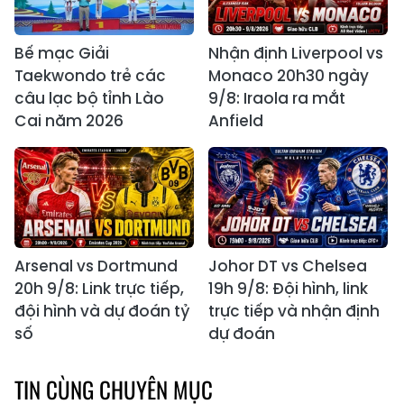
Bế mạc Giải
Nhận định Liverpool vs
Taekwondo trẻ các
Monaco 20h30 ngày
câu lạc bộ tỉnh Lào
9/8: Iraola ra mắt
Cai năm 2026
Anfield
Arsenal vs Dortmund
Johor DT vs Chelsea
20h 9/8: Link trực tiếp,
19h 9/8: Đội hình, link
đội hình và dự đoán tỷ
trực tiếp và nhận định
số
dự đoán
TIN CÙNG CHUYÊN MỤC