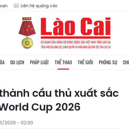
soạn
Liên hệ quảng cáo
HÓA
DU LỊCH
PHÁP LUẬT
THỂ THAO
THẾ GIỚI
PHÓNG SỰ
CH
 thành cầu thủ xuất sắc
 World Cup 2026
6/2026 - 02:00