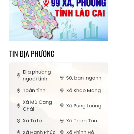
TIN ĐỊA PHƯƠNG
Địa phương
Sở, ban, ngành
ngoài tỉnh
Toàn tỉnh
Xã Khao Mang
Xã Mù Cang
Xã Púng Luông
Chải
Xã Tú Lệ
Xã Trạm Tấu
Xã Hạnh Phúc
Xã Phình Hồ