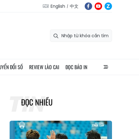
English
中文
UYỂN ĐỔI SỐ
REVIEW LÀO CAI
ĐỌC BÁO IN
ĐỌC NHIỀU