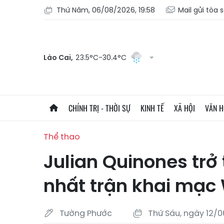
Thứ Năm, 06/08/2026, 19:58
Mail gửi tòa 
Lào Cai,
23.5°C-30.4°C
CHÍNH TRỊ - THỜI SỰ
KINH TẾ
XÃ HỘI
VĂN 
Thể thao
Julian Quinones trở
nhất trận khai mạc
Tường Phước
Thứ Sáu, ngày 12/0