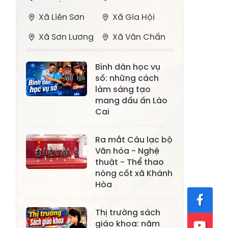
Xã Liên Sơn
Xã Gia Hội
Xã Sơn Lương
Xã Văn Chấn
Xã Thượng
Xã Chấn Thịnh
Bình dân học vụ
Bằng La
số: những cách
Xã Phong Dụ
làm sáng tạo
Xã Nghĩa Tâm
Hạ
mang dấu ấn Lào
Cai
Xã Châu Quế
Xã Lâm Giang
Xã Đông
Ra mắt Câu lạc bộ
Xã Tân Hợp
Văn hóa - Nghệ
Cuông
thuật - Thể thao
Xã Mậu A
Xã Xuân Ái
nòng cốt xã Khánh
Hòa
Xã Lâm
Xã Mỏ Vàng
Thượng
Thị trường sách
Xã Lục Yên
Xã Tân Lĩnh
giáo khoa: năm