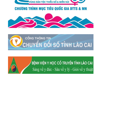
Xã Tằng Loỏng
Xã Gia Phú
Xã Mường
Xã Dền Sáng
Hum
Xã Y Tý
Xã A Mú Sung
Xã Trịnh Tường
Xã Nậm Chày
Xã Bản Xèo
Xã Bát Xát
Xã Võ Lao
Xã Khánh Yên
Xã Văn Bàn
Xã Dương Quỳ
Xã Chiềng Ken
Xã Minh Lương
Xã Nậm Chảy
Xã Bảo Yên
Xã Nghĩa Đô
Xã Thượng Hà
Xã Xuân Hòa
Xã Phúc Khánh