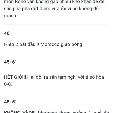
môn Bono vẫn không gặp nhiều khó khăn để để
cản phá pha dứt điểm vừa rồi vì nó không đủ
mạnh.
46'
Hiệp 2 bắt đầu!!! Morocco giao bóng.
45+6'
HẾT GIỜ!!!
Hai đội ra sân tạm nghỉ với tỉ số hòa
0-0.
45+5'
KHÔNG VÀO!!!
Morocco được hưởng 1 quả đá