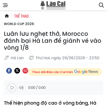
THỂ THAO
WORLD CUP 2026:
Luân lưu nghẹt thở, Morocco
đánh bại Hà Lan để giành vé vào
vòng 1/8
Hà Lan
Thứ Hai, ngày 29/06/2026 - 23:50
Theo dõi Báo Lào Cai trên
0:00
/
0:00
Thể hiện phong độ cao ở vòng bảng, Hà