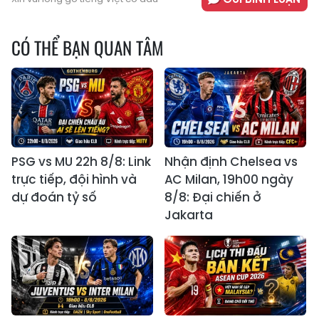
CÓ THỂ BẠN QUAN TÂM
PSG vs MU 22h 8/8: Link
Nhận định Chelsea vs
trực tiếp, đội hình và
AC Milan, 19h00 ngày
dự đoán tỷ số
8/8: Đại chiến ở
Jakarta