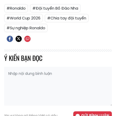
#Ronaldo
#Đội tuyển Bồ Đào Nha
#World Cup 2026
#Chia tay đội tuyển
#Sự nghiệp Ronaldo
Ý KIẾN BẠN ĐỌC
GỬI BÌNH LUẬN
Xin vui lòng gõ tiếng Việt có dấu