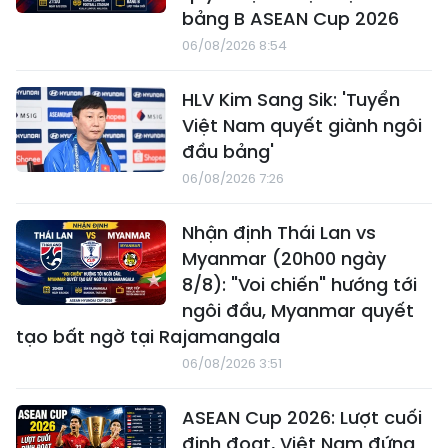
bảng B ASEAN Cup 2026
06/08/2026 8:54
HLV Kim Sang Sik: 'Tuyển
Việt Nam quyết giành ngôi
đầu bảng'
06/08/2026 7:26
Nhận định Thái Lan vs
Myanmar (20h00 ngày
8/8): "Voi chiến" hướng tới
ngôi đầu, Myanmar quyết
tạo bất ngờ tại Rajamangala
06/08/2026 3:51
ASEAN Cup 2026: Lượt cuối
định đoạt, Việt Nam đứng