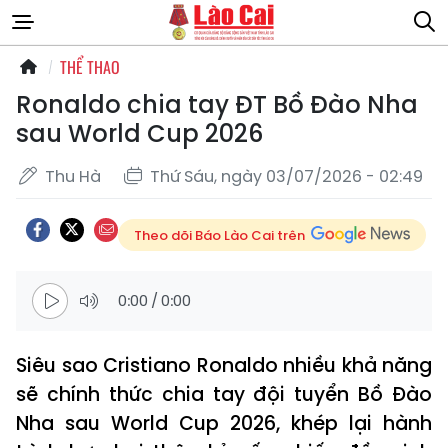
THỂ THAO
Ronaldo chia tay ĐT Bồ Đào Nha
sau World Cup 2026
Thu Hà
Thứ Sáu, ngày 03/07/2026 - 02:49
Theo dõi Báo Lào Cai trên
0:00
/
0:00
Siêu sao Cristiano Ronaldo nhiều khả năng
sẽ chính thức chia tay đội tuyển Bồ Đào
Nha sau World Cup 2026, khép lại hành