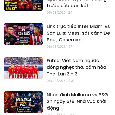
trước cửa bán kết
06/08/2026 1:24
Link trực tiếp Inter Miami vs
San Luis: Messi sát cánh De
Paul, Casemiro
06/08/2026 1:07
Futsal Việt Nam ngược
dòng nghẹt thở, cầm hòa
Thái Lan 3 - 3
05/08/2026 23:31
Nhận định Mallorca vs PSG
2h ngày 6/8: Nhà vua khởi
động
05/08/2026 13:56