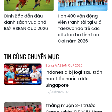
Đình Bắc dẫn đầu
Hơn 400 vận động
danh sách vua phá
viên tranh tài tại Giải
lưới ASEAN Cup 2026
Taekwondo trẻ các
câu lạc bộ tỉnh Lào
Cai năm 2026
TIN CÙNG CHUYÊN MỤC
Bảng A ASEAN CUP 2026
Indonesia bị loại sau trận
hòa tiếc nuối trước
Singapore
07/08/2026 14:33
Thắng muộn 3-1 trước
Campuchia, ĐT Việt Nam