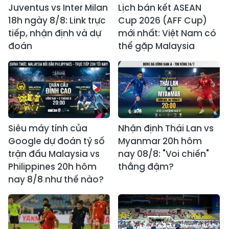
Juventus vs Inter Milan
Lịch bán kết ASEAN
18h ngày 8/8: Link trực
Cup 2026 (AFF Cup)
tiếp, nhận định và dự
mới nhất: Việt Nam có
đoán
thể gặp Malaysia
Siêu máy tính của
Nhận định Thái Lan vs
Google dự đoán tỷ số
Myanmar 20h hôm
trận đấu Malaysia vs
nay 08/8: "Voi chiến"
Philippines 20h hôm
thắng đậm?
nay 8/8 như thế nào?