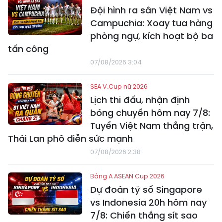
Đội hình ra sân Việt Nam vs
Campuchia: Xoay tua hàng
phòng ngự, kích hoạt bộ ba
tấn công
07/08/2026 3:04
SEA V.Cup nữ 2026
Lịch thi đấu, nhận định
bóng chuyền hôm nay 7/8:
Tuyển Việt Nam thắng trận,
Thái Lan phô diễn sức mạnh
07/08/2026 2:38
Bảng A ASEAN Cup 2026
Dự đoán tỷ số Singapore
vs Indonesia 20h hôm nay
7/8: Chiến thắng sít sao