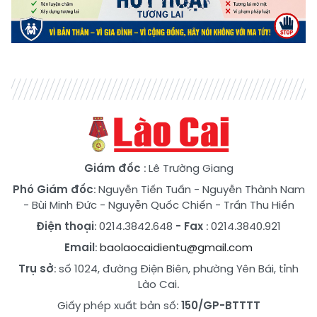
Giám đốc
: Lê Trường Giang
Phó Giám đốc
:
Nguyễn Tiến Tuấn
-
Nguyễn Thành Nam
-
Bùi Minh Đức
-
Nguyễn Quốc Chiến
-
Trần Thu Hiền
Điện thoại
: 0214.3842.648
- Fax
: 0214.3840.921
Email
:
baolaocaidientu@gmail.com
Trụ sở
: số 1024, đường Điện Biên, phường Yên Bái, tỉnh
Lào Cai.
Giấy phép xuất bản số:
150/GP-BTTTT