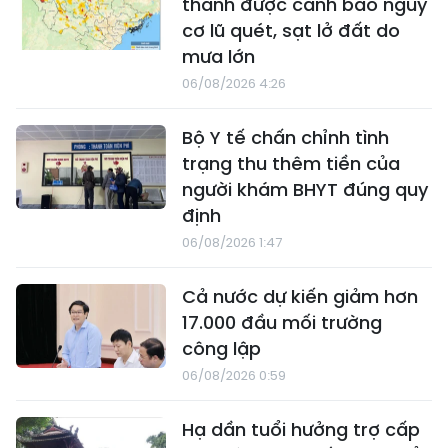
thành được cảnh báo nguy
cơ lũ quét, sạt lở đất do
mưa lớn
06/08/2026 4:26
Bộ Y tế chấn chỉnh tình
trạng thu thêm tiền của
người khám BHYT đúng quy
định
06/08/2026 1:47
Cả nước dự kiến giảm hơn
17.000 đầu mối trường
công lập
06/08/2026 0:59
Hạ dần tuổi hưởng trợ cấp