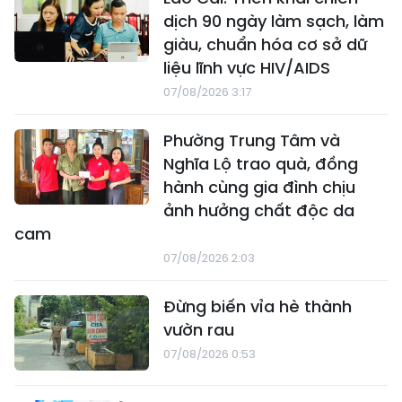
dịch 90 ngày làm sạch, làm
giàu, chuẩn hóa cơ sở dữ
liệu lĩnh vực HIV/AIDS
07/08/2026 3:17
Phường Trung Tâm và
Nghĩa Lộ trao quà, đồng
hành cùng gia đình chịu
ảnh hưởng chất độc da
cam
07/08/2026 2:03
Đừng biến vỉa hè thành
vườn rau
07/08/2026 0:53