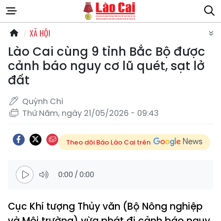
XÃ HỘI
Lào Cai cùng 9 tỉnh Bắc Bộ được
cảnh báo nguy cơ lũ quét, sạt lở
đất
Quỳnh Chi
Thứ Năm, ngày 21/05/2026 - 09:43
Theo dõi Báo Lào Cai trên
0:00
/
0:00
Cục Khí tượng Thủy văn (Bộ Nông nghiệp
và Môi trường) vừa phát đi cảnh báo nguy