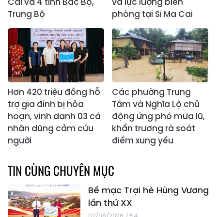
Cai và 4 tỉnh Bắc Bộ,
và lực lượng biên
Trung Bộ
phòng tại Si Ma Cai
Hơn 420 triệu đồng hỗ
Các phường Trung
trợ gia đình bị hỏa
Tâm và Nghĩa Lộ chủ
hoạn, vinh danh 03 cá
động ứng phó mưa lũ,
nhân dũng cảm cứu
khẩn trương rà soát
người
điểm xung yếu
TIN CÙNG CHUYÊN MỤC
Bế mạc Trại hè Hùng Vương
lần thứ XX
07/08/2026 7:54