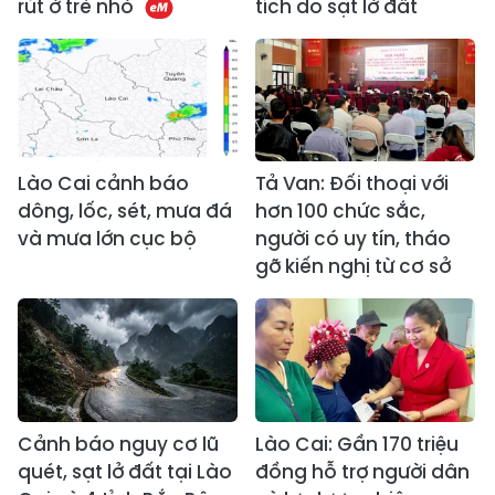
rút ở trẻ nhỏ
tích do sạt lở đất
Lào Cai cảnh báo
Tả Van: Đối thoại với
dông, lốc, sét, mưa đá
hơn 100 chức sắc,
và mưa lớn cục bộ
người có uy tín, tháo
gỡ kiến nghị từ cơ sở
Cảnh báo nguy cơ lũ
Lào Cai: Gần 170 triệu
quét, sạt lở đất tại Lào
đồng hỗ trợ người dân