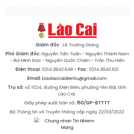
Giám đốc
: Lê Trường Giang
Phó Giám đốc
:
Nguyễn Tiến Tuấn
-
Nguyễn Thành Nam
-
Bùi Minh Đức
-
Nguyễn Quốc Chiến
-
Trần Thu Hiền
Điện thoại
: 0214.3842.648
- Fax
: 0214.3840.921
Email
:
baolaocaidientu@gmail.com
Trụ sở
: số 1024, đường Điện Biên, phường Yên Bái, tỉnh
Lào Cai.
Giấy phép xuất bản số:
150/GP-BTTTT
Bộ Thông tin và Truyền thông cấp ngày 22/03/2022