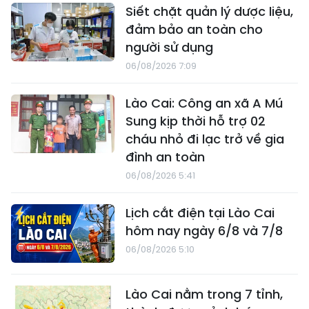
Siết chặt quản lý dược liệu,
đảm bảo an toàn cho
người sử dụng
06/08/2026 7:09
Lào Cai: Công an xã A Mú
Sung kịp thời hỗ trợ 02
cháu nhỏ đi lạc trở về gia
đình an toàn
06/08/2026 5:41
Lịch cắt điện tại Lào Cai
hôm nay ngày 6/8 và 7/8
06/08/2026 5:10
Lào Cai nằm trong 7 tỉnh,