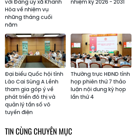
với Đảng ủy xã Khánh
nhiệm kỳ 2026 - 2031
Hòa về nhiệm vụ
những tháng cuối
năm
Đại biểu Quốc hội tỉnh
Thường trực HĐND tỉnh
Lào Cai Sùng A Lềnh
họp phiên thứ 7 thảo
tham gia góp ý về
luận nội dung kỳ họp
phát triển đô thị và
lần thứ 4
quản lý tần số vô
tuyến điện
TIN CÙNG CHUYÊN MỤC