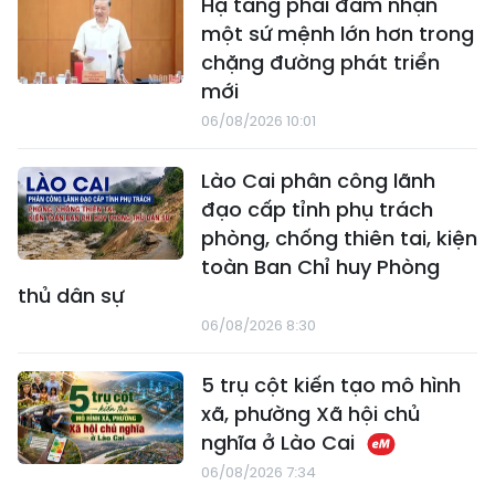
Hạ tầng phải đảm nhận
một sứ mệnh lớn hơn trong
chặng đường phát triển
mới
06/08/2026 10:01
Lào Cai phân công lãnh
đạo cấp tỉnh phụ trách
phòng, chống thiên tai, kiện
toàn Ban Chỉ huy Phòng
thủ dân sự
06/08/2026 8:30
5 trụ cột kiến tạo mô hình
xã, phường Xã hội chủ
nghĩa ở Lào Cai
06/08/2026 7:34