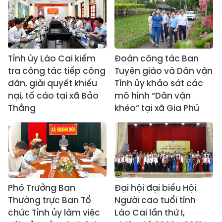
Tỉnh ủy Lào Cai kiểm
Đoàn công tác Ban
tra công tác tiếp công
Tuyên giáo và Dân vận
dân, giải quyết khiếu
Tỉnh ủy khảo sát các
nại, tố cáo tại xã Bảo
mô hình “Dân vận
Thắng
khéo” tại xã Gia Phú
Phó Trưởng Ban
Đại hội đại biểu Hội
Thường trực Ban Tổ
Người cao tuổi tỉnh
chức Tỉnh ủy làm việc
Lào Cai lần thứ I,