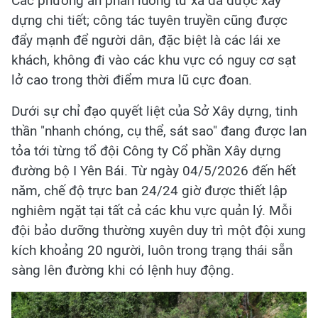
Các phương án phân luồng từ xa đã được xây
dựng chi tiết; công tác tuyên truyền cũng được
đẩy mạnh để người dân, đặc biệt là các lái xe
khách, không đi vào các khu vực có nguy cơ sạt
lở cao trong thời điểm mưa lũ cực đoan.
Dưới sự chỉ đạo quyết liệt của Sở Xây dựng, tinh
thần "nhanh chóng, cụ thể, sát sao" đang được lan
tỏa tới từng tổ đội Công ty Cổ phần Xây dựng
đường bộ I Yên Bái. Từ ngày 04/5/2026 đến hết
năm, chế độ trực ban 24/24 giờ được thiết lập
nghiêm ngặt tại tất cả các khu vực quản lý. Mỗi
đội bảo dưỡng thường xuyên duy trì một đội xung
kích khoảng 20 người, luôn trong trạng thái sẵn
sàng lên đường khi có lệnh huy động.