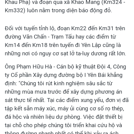
Khau Phạ) và đoạn qua xã Khao Mang (Km324 -
Km332) luôn nằm trong diện báo động đỏ.
Đối với tuyến tỉnh lộ, đoạn Km22 đến Km31 trên
đường Văn Chấn - Trạm Tấu hay các điểm từ
Km14 đến Km18 trên tuyến đi Yên Lập cũng là
những nơi có nguy cơ sạt lở ta-luy dương rất lớn.
Ông Phạm Hữu Hà - Cán bộ kỹ thuật Đội 4, Công
ty Cổ phần Xây dựng đường bộ I Yên Bái khẳng
định: "Chúng tôi rút kinh nghiệm sâu sắc từ
những mùa mưa trước để xây dựng phương án
sát thực tế nhất. Tại các điểm xung yếu, đơn vị đã
tập kết sẵn máy xúc, máy ủi cùng cơ số rọ thép,
đá hộc và nhiên liệu dự phòng. Việc đặt thiết bị
tại chỗ cho phép chúng tôi triển khai cứu hộ và
thông đường nhanh nhất có thể khi xảy ra ách