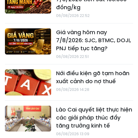
đồng/kg
06/08/2026 22:52
Giá vàng hôm nay
7/8/2026: SJC, BTMC, DOJI,
PNJ tiếp tục tăng?
06/08/2026 22:51
Nới điều kiện gỡ tạm hoãn
xuất cảnh do nợ thuế
06/08/2026 14:28
Lào Cai quyết liệt thực hiện
các giải pháp thúc đẩy
tăng trưởng kinh tế
06/08/2026 13:09