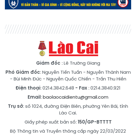
Giám đốc
: Lê Trường Giang
Phó Giám đốc
:
Nguyễn Tiến Tuấn
-
Nguyễn Thành Nam
-
Bùi Minh Đức
-
Nguyễn Quốc Chiến
-
Trần Thu Hiền
Điện thoại
: 0214.3842.648
- Fax
: 0214.3840.921
Email
:
baolaocaidientu@gmail.com
Trụ sở
: số 1024, đường Điện Biên, phường Yên Bái, tỉnh
Lào Cai.
Giấy phép xuất bản số:
150/GP-BTTTT
Bộ Thông tin và Truyền thông cấp ngày 22/03/2022