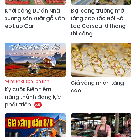
Khởi công Dự án Nhà
Đại công trường mở
xưởng sản xuất gỗ ván
rộng cao tốc Nội Bài -
ép Lào Cai
Lào Cai sau 10 tháng
thi công
Về miền di sản Tân Lĩnh
Giá vàng nhẫn tăng
Kỳ cuối: Biến tiềm
cao
năng thành động lực
phát triển