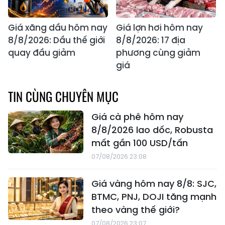
Giá xăng dầu hôm nay
Giá lợn hơi hôm nay
8/8/2026: Dầu thế giới
8/8/2026: 17 địa
quay đầu giảm
phương cùng giảm
giá
TIN CÙNG CHUYÊN MỤC
Giá cà phê hôm nay
8/8/2026 lao dốc, Robusta
mất gần 100 USD/tấn
07/08/2026 23:08
Giá vàng hôm nay 8/8: SJC,
BTMC, PNJ, DOJI tăng mạnh
theo vàng thế giới?
07/08/2026 23:07