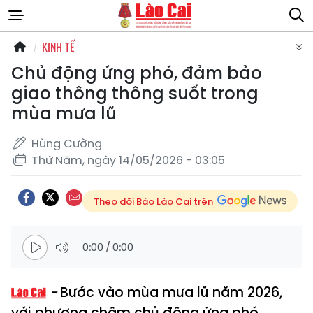
KINH TẾ
Chủ động ứng phó, đảm bảo
giao thông thông suốt trong
mùa mưa lũ
Hùng Cường
Thứ Năm, ngày 14/05/2026 - 03:05
Theo dõi Báo Lào Cai trên
0:00
/
0:00
Bước vào mùa mưa lũ năm 2026,
với phương châm chủ động ứng phó,