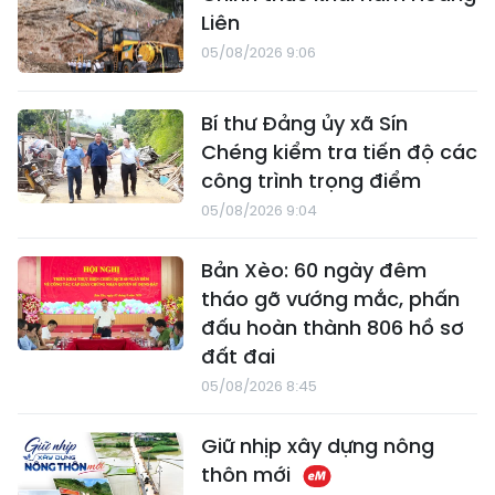
Liên
05/08/2026 9:06
Bí thư Đảng ủy xã Sín
Chéng kiểm tra tiến độ các
công trình trọng điểm
05/08/2026 9:04
Bản Xèo: 60 ngày đêm
tháo gỡ vướng mắc, phấn
đấu hoàn thành 806 hồ sơ
đất đai
05/08/2026 8:45
Giữ nhịp xây dựng nông
thôn mới