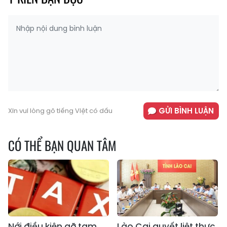
GỬI BÌNH LUẬN
Xin vui lòng gõ tiếng Việt có dấu
CÓ THỂ BẠN QUAN TÂM
Nới điều kiện gỡ tạm
Lào Cai quyết liệt thực