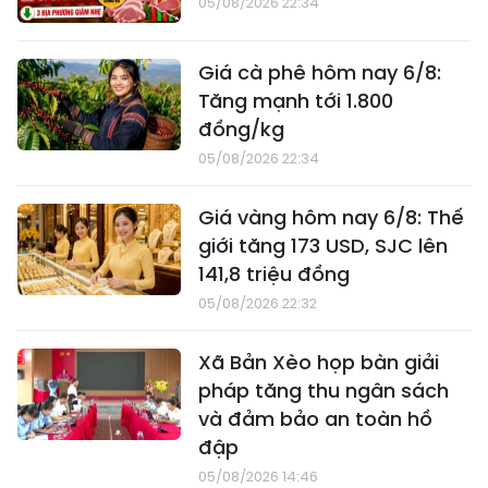
05/08/2026 22:34
Giá cà phê hôm nay 6/8:
Tăng mạnh tới 1.800
đồng/kg
05/08/2026 22:34
Giá vàng hôm nay 6/8: Thế
giới tăng 173 USD, SJC lên
141,8 triệu đồng
05/08/2026 22:32
Xã Bản Xèo họp bàn giải
pháp tăng thu ngân sách
và đảm bảo an toàn hồ
đập
05/08/2026 14:46