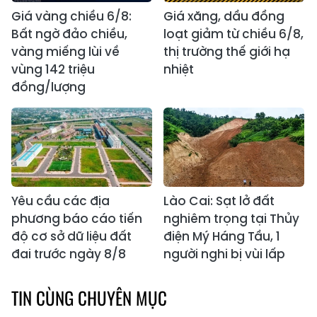
Giá vàng chiều 6/8:
Giá xăng, dầu đồng
Bất ngờ đảo chiều,
loạt giảm từ chiều 6/8,
vàng miếng lùi về
thị trường thế giới hạ
vùng 142 triệu
nhiệt
đồng/lượng
Yêu cầu các địa
Lào Cai: Sạt lở đất
phương báo cáo tiến
nghiêm trọng tại Thủy
độ cơ sở dữ liệu đất
điện Mý Háng Tầu, 1
đai trước ngày 8/8
người nghi bị vùi lấp
TIN CÙNG CHUYÊN MỤC