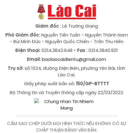
Giám đốc
: Lê Trường Giang
Phó Giám đốc
:
Nguyễn Tiến Tuấn
-
Nguyễn Thành Nam
-
Bùi Minh Đức
-
Nguyễn Quốc Chiến
-
Trần Thu Hiền
Điện thoại
: 0214.3842.648
- Fax
: 0214.3840.921
Email
:
baolaocaidientu@gmail.com
Trụ sở
: số 1024, đường Điện Biên, phường Yên Bái, tỉnh
Lào Cai.
Giấy phép xuất bản số:
150/GP-BTTTT
Bộ Thông tin và Truyền thông cấp ngày 22/03/2022
CẤM SAO CHÉP DƯỚI MỌI HÌNH THỨC NẾU KHÔNG CÓ SỰ
CHẤP THUẬN BẰNG VĂN BẢN.