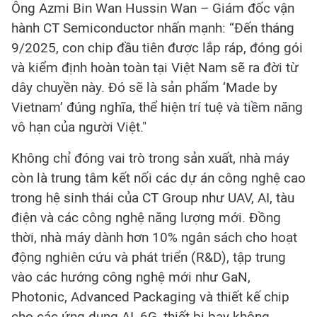
Ông Azmi Bin Wan Hussin Wan – Giám đốc vận
hành CT Semiconductor nhấn mạnh: “Đến tháng
9/2025, con chip đầu tiên được lắp ráp, đóng gói
và kiểm định hoàn toàn tại Việt Nam sẽ ra đời từ
dây chuyền này. Đó sẽ là sản phẩm ‘Made by
Vietnam’ đúng nghĩa, thể hiện trí tuệ và tiềm năng
vô hạn của người Việt."
Không chỉ đóng vai trò trong sản xuất, nhà máy
còn là trung tâm kết nối các dự án công nghệ cao
trong hệ sinh thái của CT Group như UAV, AI, tàu
điện và các công nghệ năng lượng mới. Đồng
thời, nhà máy dành hơn 10% ngân sách cho hoạt
động nghiên cứu và phát triển (R&D), tập trung
vào các hướng công nghệ mới như GaN,
Photonic, Advanced Packaging và thiết kế chip
cho các ứng dụng AI, 6G, thiết bị bay không