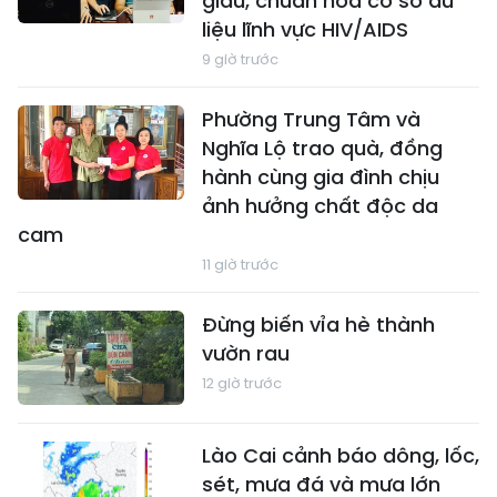
giàu, chuẩn hóa cơ sở dữ
liệu lĩnh vực HIV/AIDS
9 giờ trước
Phường Trung Tâm và
Nghĩa Lộ trao quà, đồng
hành cùng gia đình chịu
ảnh hưởng chất độc da
cam
11 giờ trước
Đừng biến vỉa hè thành
vườn rau
12 giờ trước
Lào Cai cảnh báo dông, lốc,
sét, mưa đá và mưa lớn