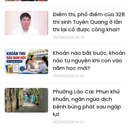
Điểm thi, phổ điểm của 328
thí sinh Tuyên Quang ở lần
thi lại có được công khai?
06/08/2026 00:10
Khoản nào bắt buộc, khoản
nào tự nguyện khi con vào
năm học mới?
05/08/2026 22:52
Phường Lào Cai: Phun khử
khuẩn, ngăn ngừa dịch
bệnh bùng phát sau ngập
lụt
05/08/2026 14:37