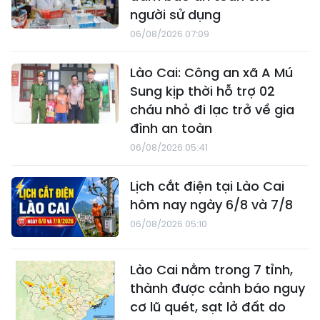
người sử dụng
06/08/2026 07:09
Lào Cai: Công an xã A Mú
Sung kịp thời hỗ trợ 02
cháu nhỏ đi lạc trở về gia
đình an toàn
06/08/2026 05:41
Lịch cắt điện tại Lào Cai
hôm nay ngày 6/8 và 7/8
06/08/2026 05:10
Lào Cai nằm trong 7 tỉnh,
thành được cảnh báo nguy
cơ lũ quét, sạt lở đất do