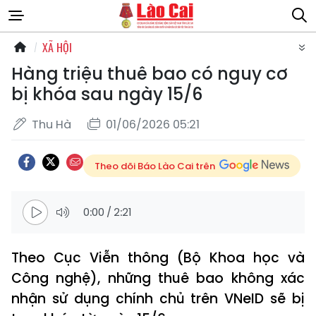
XÃ HỘI
Hàng triệu thuê bao có nguy cơ
bị khóa sau ngày 15/6
Thu Hà
01/06/2026 05:21
Theo dõi Báo Lào Cai trên
0:00
/
2:21
Theo Cục Viễn thông (Bộ Khoa học và
Công nghệ), những thuê bao không xác
nhận sử dụng chính chủ trên VNeID sẽ bị