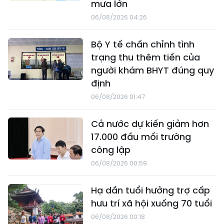
mưa lớn
06/08/2026 04:26
Bộ Y tế chấn chỉnh tình
trạng thu thêm tiền của
người khám BHYT đúng quy
định
06/08/2026 01:47
Cả nước dự kiến giảm hơn
17.000 đầu mối trường
công lập
06/08/2026 00:59
Hạ dần tuổi hưởng trợ cấp
hưu trí xã hội xuống 70 tuổi
06/08/2026 00:18