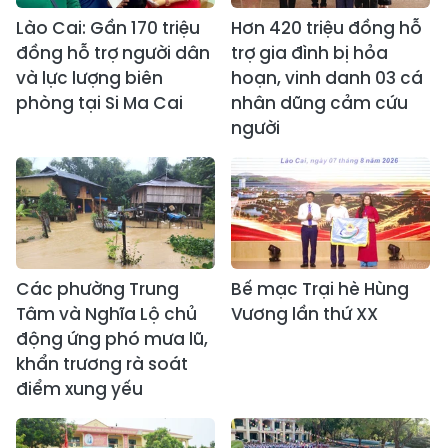
Lào Cai: Gần 170 triệu
Hơn 420 triệu đồng hỗ
đồng hỗ trợ người dân
trợ gia đình bị hỏa
và lực lượng biên
hoạn, vinh danh 03 cá
phòng tại Si Ma Cai
nhân dũng cảm cứu
người
Các phường Trung
Bế mạc Trại hè Hùng
Tâm và Nghĩa Lộ chủ
Vương lần thứ XX
động ứng phó mưa lũ,
khẩn trương rà soát
điểm xung yếu