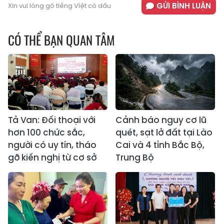
GỬI BÌNH LUẬN
Xin vui lòng gõ tiếng Việt có dấu
CÓ THỂ BẠN QUAN TÂM
Tả Van: Đối thoại với
Cảnh báo nguy cơ lũ
hơn 100 chức sắc,
quét, sạt lở đất tại Lào
người có uy tín, tháo
Cai và 4 tỉnh Bắc Bộ,
gỡ kiến nghị từ cơ sở
Trung Bộ