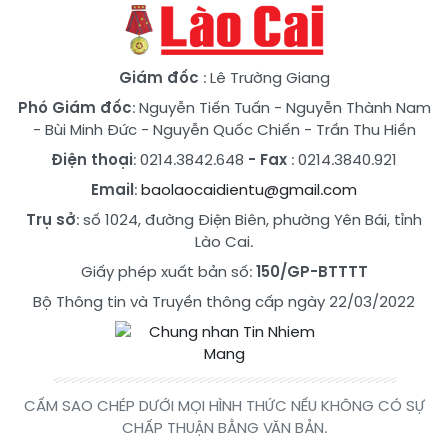
Giám đốc
: Lê Trường Giang
Phó Giám đốc
:
Nguyễn Tiến Tuấn
-
Nguyễn Thành Nam
-
Bùi Minh Đức
-
Nguyễn Quốc Chiến
-
Trần Thu Hiền
Điện thoại
: 0214.3842.648
- Fax
: 0214.3840.921
Email
:
baolaocaidientu@gmail.com
Trụ sở
: số 1024, đường Điện Biên, phường Yên Bái, tỉnh
Lào Cai.
Giấy phép xuất bản số:
150/GP-BTTTT
Bộ Thông tin và Truyền thông cấp ngày 22/03/2022
CẤM SAO CHÉP DƯỚI MỌI HÌNH THỨC NẾU KHÔNG CÓ SỰ
CHẤP THUẬN BẰNG VĂN BẢN.