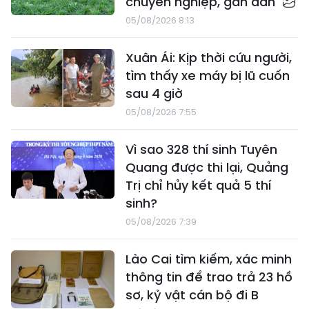
chuyên nghiệp, gần dân
05/08/2026 8:13
Xuân Ái: Kịp thời cứu người,
tìm thấy xe máy bị lũ cuốn
sau 4 giờ
05/08/2026 7:55
Vì sao 328 thí sinh Tuyên
Quang được thi lại, Quảng
Trị chỉ hủy kết quả 5 thí
sinh?
05/08/2026 7:39
Lào Cai tìm kiếm, xác minh
thông tin để trao trả 23 hồ
sơ, kỷ vật cán bộ đi B