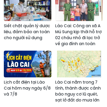
Siết chặt quản lý dược
Lào Cai: Công an xã A
liệu, đảm bảo an toàn
Mú Sung kịp thời hỗ trợ
cho người sử dụng
02 cháu nhỏ đi lạc trở
về gia đình an toàn
Lịch cắt điện tại Lào
Lào Cai nằm trong 7
Cai hôm nay ngày 6/8
tỉnh, thành được cảnh
và 7/8
báo nguy cơ lũ quét,
sạt lở đất do mưa lớn