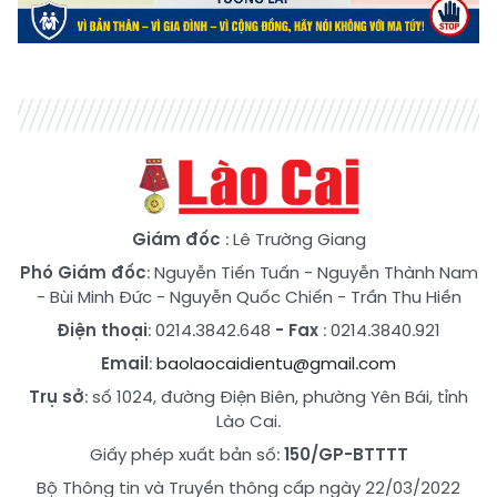
Giám đốc
: Lê Trường Giang
Phó Giám đốc
:
Nguyễn Tiến Tuấn
-
Nguyễn Thành Nam
-
Bùi Minh Đức
-
Nguyễn Quốc Chiến
-
Trần Thu Hiền
Điện thoại
: 0214.3842.648
- Fax
: 0214.3840.921
Email
:
baolaocaidientu@gmail.com
Trụ sở
: số 1024, đường Điện Biên, phường Yên Bái, tỉnh
Lào Cai.
Giấy phép xuất bản số:
150/GP-BTTTT
Bộ Thông tin và Truyền thông cấp ngày 22/03/2022