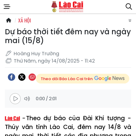
XÃ HỘI
Dự báo thời tiết đêm nay và ngày
mai (15/8)
Hoàng Huy Trường
Thứ Năm, ngày 14/08/2025 - 11:42
Theo dõi Báo Lào Cai trên
0:00
/
2:01
Theo dự báo của Đài Khí tượng -
Thủy văn tỉnh Lào Cai, đêm nay 14/8 và
ngày mai, thời tiết các địa phương trong