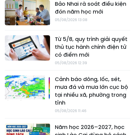
Bảo Nhai rà soát điều kiện
đón năm học mới
05/08/2026 13:08
Từ 5/8, quy trình giải quyết
thủ tục hành chính điện tử
có điểm mới
05/08/2026 12:39
Cảnh báo dông, lốc, sét,
mưa đá và mưa lớn cục bộ
tại nhiều xã, phường trong
tỉnh
05/08/2026 11:46
Năm học 2026–2027, học
sinh Lào Cai dùng bộ sách