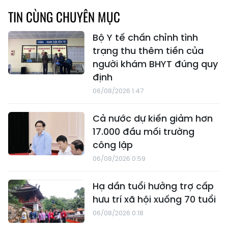
TIN CÙNG CHUYÊN MỤC
Bộ Y tế chấn chỉnh tình
trạng thu thêm tiền của
người khám BHYT đúng quy
định
06/08/2026 1:47
Cả nước dự kiến giảm hơn
17.000 đầu mối trường
công lập
06/08/2026 0:59
Hạ dần tuổi hưởng trợ cấp
hưu trí xã hội xuống 70 tuổi
06/08/2026 0:18