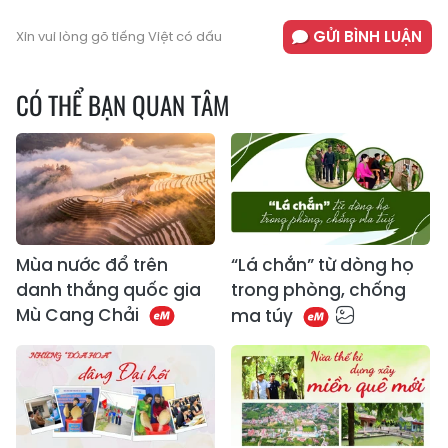
GỬI BÌNH LUẬN
Xin vui lòng gõ tiếng Việt có dấu
CÓ THỂ BẠN QUAN TÂM
Mùa nước đổ trên
“Lá chắn” từ dòng họ
danh thắng quốc gia
trong phòng, chống
Mù Cang Chải
ma túy