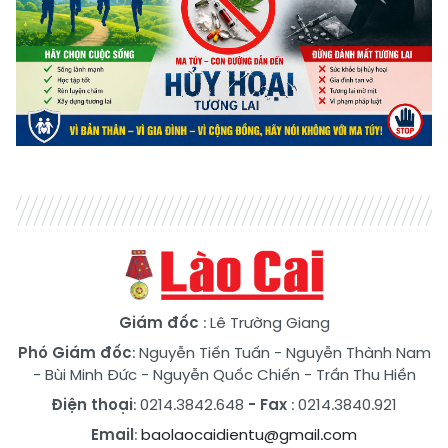
Giám đốc
: Lê Trường Giang
Phó Giám đốc
:
Nguyễn Tiến Tuấn
-
Nguyễn Thành Nam
-
Bùi Minh Đức
-
Nguyễn Quốc Chiến
-
Trần Thu Hiền
Điện thoại
: 0214.3842.648
- Fax
: 0214.3840.921
Email
:
baolaocaidientu@gmail.com