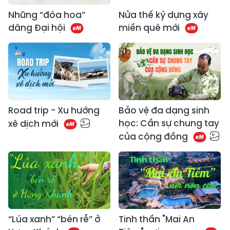
Những “đóa hoa”
Nửa thế kỷ dựng xây
dâng Đại hội
miền quê mới
Road trip - Xu hướng
Bảo vệ đa dạng sinh
học: Cần sự chung tay
xê dịch mới
của cộng đồng
“Lúa xanh” “bén rễ” ở
Tinh thần "Mai An