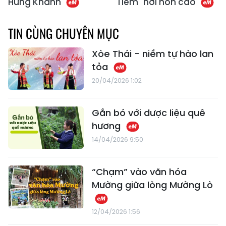
Hưng Khánh
Tiêm" nơi non cao
TIN CÙNG CHUYÊN MỤC
Xòe Thái - niềm tự hào lan
tỏa
20/04/2026 1:02
Gắn bó với dược liệu quê
hương
14/04/2026 9:50
“Chạm” vào văn hóa
Mường giữa lòng Mường Lò
12/04/2026 1:56