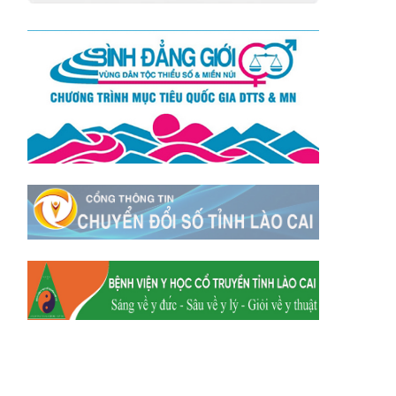
Xã Mường
Xã Dền Sáng
Hum
Xã Y Tý
Xã A Mú Sung
Xã Trịnh Tường
Xã Nậm Chày
Xã Bản Xèo
Xã Bát Xát
Xã Võ Lao
Xã Khánh Yên
Xã Văn Bàn
Xã Dương Quỳ
Xã Chiềng Ken
Xã Minh Lương
Xã Nậm Chảy
Xã Bảo Yên
Xã Nghĩa Đô
Xã Thượng Hà
Xã Xuân Hòa
Xã Phúc Khánh
Xã Bảo Hà
Xã Mường Bo