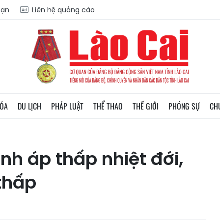
oạn
Liên hệ quảng cáo
HÓA
DU LỊCH
PHÁP LUẬT
THỂ THAO
THẾ GIỚI
PHÓNG SỰ
CH
nh áp thấp nhiệt đới,
thấp