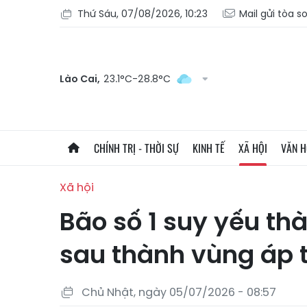
Thứ Sáu, 07/08/2026, 10:23
Mail gửi tòa s
Lào Cai,
23.1°C-28.8°C
CHÍNH TRỊ - THỜI SỰ
KINH TẾ
XÃ HỘI
VĂN 
Xã hội
Bão số 1 suy yếu thà
sau thành vùng áp 
Chủ Nhật, ngày 05/07/2026 - 08:57