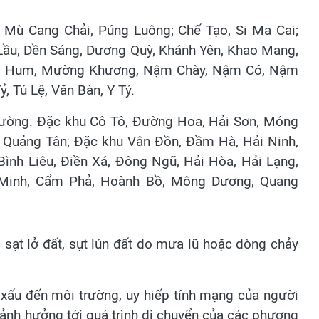
: Mù Cang Chải, Púng Luông; Chế Tạo, Si Ma Cai;
 Lầu, Dền Sáng, Dương Quỳ, Khánh Yên, Khao Mang,
ng Hum, Mường Khương, Nậm Chày, Nậm Có, Nậm
, Tú Lệ, Văn Bàn, Y Tý.
phường: Đặc khu Cô Tô, Đường Hoa, Hải Sơn, Móng
, Quảng Tân; Đặc khu Vân Đồn, Đầm Hà, Hải Ninh,
ình Liêu, Điền Xá, Đông Ngũ, Hải Hòa, Hải Lạng,
Minh, Cẩm Phả, Hoành Bồ, Mông Dương, Quang
, sạt lở đất, sụt lún đất do mưa lũ hoặc dòng chảy
t xấu đến môi trường, uy hiếp tính mạng của người
 ảnh hưởng tới quá trình di chuyển của các phương