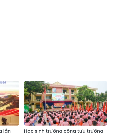
Xã Bản Hồ
Xã Tả Van
Xã Tả Phìn
Xã Cốc Lầu
Xã Bảo Nhai
Xã Bản Liền
Xã Bắc Hà
Xã Tả Củ Tỷ
Xã Lùng Phình
Xã Pha Long
Xã Mường
Xã Bản Lầu
Khương
Xã Cao Sơn
Xã Si Ma Cai
Xã Sín Chéng
Xã Nậm Xé
Xã Ngũ Chỉ
Xã Chế Tạo
Sơn
Xã Lao Chải
Xã Nậm Có
g lần
Học sinh trường công tựu trường