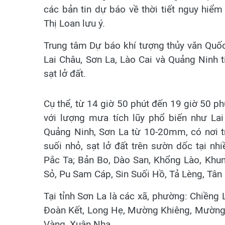
các bản tin dự báo về thời tiết nguy hiểm
Thị Loan lưu ý.
Trung tâm Dự báo khí tượng thủy văn Quốc g
Lai Châu, Sơn La, Lào Cai và Quảng Ninh t
sạt lở đất.
Cụ thể, từ 14 giờ 50 phút đến 19 giờ 50 ph
với lượng mưa tích lũy phổ biến như La
Quảng Ninh, Sơn La từ 10-20mm, có nơi t
suối nhỏ, sạt lở đất trên sườn dốc tại n
Pắc Ta; Bản Bo, Dào San, Khổng Lào, K
Sỏ, Pu Sam Cáp, Sin Suối Hồ, Tả Lèng, Tân 
Tại tỉnh Sơn La là các xã, phường: Chiềng
Đoàn Kết, Long Hẹ, Mường Khiêng, Mường 
Vàng, Xuân Nha