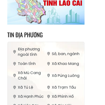
TIN ĐỊA PHƯƠNG
Địa phương
Sở, ban, ngành
ngoài tỉnh
Toàn tỉnh
Xã Khao Mang
Xã Mù Cang
Xã Púng Luông
Chải
Xã Tú Lệ
Xã Trạm Tấu
Xã Hạnh Phúc
Xã Phình Hồ