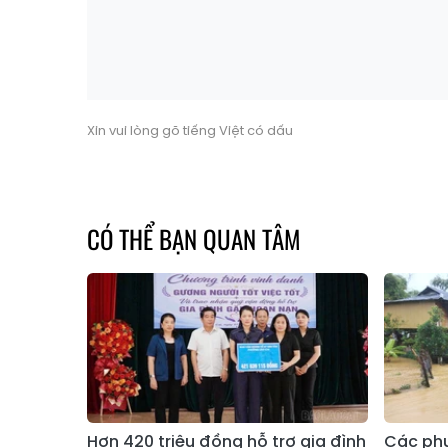
Xin vui lòng gõ tiếng Việt có dấu
CÓ THỂ BẠN QUAN TÂM
Hơn 420 triệu đồng hỗ trợ gia đình
Các ph