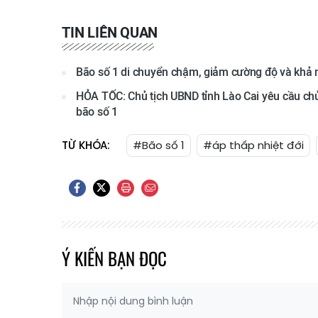
TIN LIÊN QUAN
Bão số 1 di chuyển chậm, giảm cường độ và khả 
HỎA TỐC: Chủ tịch UBND tỉnh Lào Cai yêu cầu chủ
bão số 1
TỪ KHÓA:
#Bão số 1
#áp thấp nhiệt đới
Ý KIẾN BẠN ĐỌC