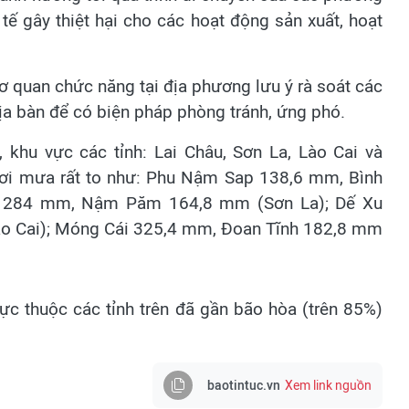
 tế gây thiệt hại cho các hoạt động sản xuất, hoạt
ơ quan chức năng tại địa phương lưu ý rà soát các
địa bàn để có biện pháp phòng tránh, ứng phó.
 khu vực các tỉnh: Lai Châu, Sơn La, Lào Cai và
nơi mưa rất to như: Phu Nậm Sap 138,6 mm, Bình
m 284 mm, Nậm Păm 164,8 mm (Sơn La); Dế Xu
ào Cai); Móng Cái 325,4 mm, Đoan Tĩnh 182,8 mm
c thuộc các tỉnh trên đã gần bão hòa (trên 85%)
baotintuc.vn
Xem link nguồn