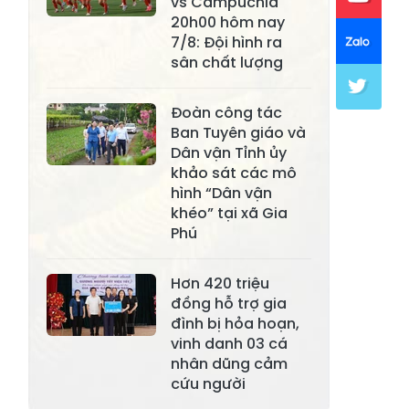
vs Campuchia
20h00 hôm nay
Xã Mường Lai
Xã Cảm Nhân
7/8: Đội hình ra
sân chất lượng
Xã Yên Thành
Xã Thác Bà
Xã Yên Bình
Xã Bảo Ái
Đoàn công tác
Ban Tuyên giáo và
Xã Hưng
Xã Trấn Yên
Dân vận Tỉnh ủy
Khánh
khảo sát các mô
hình “Dân vận
Xã Lương
Xã Việt Hồng
khéo” tại xã Gia
Thịnh
Phú
Xã Quy Mông
Xã Cốc San
Hơn 420 triệu
Xã Hợp Thành
Xã Phong Hải
đồng hỗ trợ gia
đình bị hỏa hoạn,
Xã Xuân
Xã Bảo Thắng
vinh danh 03 cá
Quang
nhân dũng cảm
Xã Tằng Loỏng
Xã Gia Phú
cứu người