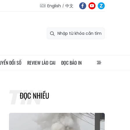
English
中文
UYỂN ĐỔI SỐ
REVIEW LÀO CAI
ĐỌC BÁO IN
ĐỌC NHIỀU