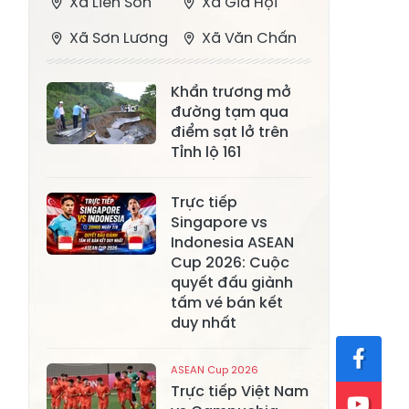
Xã Liên Sơn
Xã Gia Hội
Xã Sơn Lương
Xã Văn Chấn
Xã Thượng
Xã Chấn Thịnh
Khẩn trương mở
Bằng La
đường tạm qua
Xã Phong Dụ
điểm sạt lở trên
Xã Nghĩa Tâm
Hạ
Tỉnh lộ 161
Xã Châu Quế
Xã Lâm Giang
Trực tiếp
Xã Đông
Singapore vs
Xã Tân Hợp
Indonesia ASEAN
Cuông
Cup 2026: Cuộc
Xã Mậu A
Xã Xuân Ái
quyết đấu giành
tấm vé bán kết
Xã Lâm
duy nhất
Xã Mỏ Vàng
Thượng
Xã Lục Yên
Xã Tân Lĩnh
ASEAN Cup 2026
Trực tiếp Việt Nam
Xã Khánh Hòa
Xã Phúc Lợi