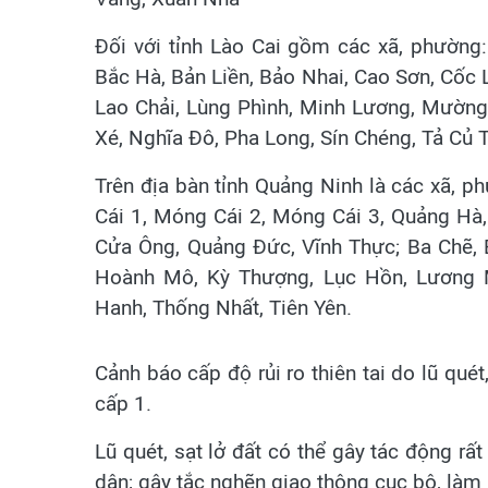
Đối với tỉnh Lào Cai gồm các xã, phường
Bắc Hà, Bản Liền, Bảo Nhai, Cao Sơn, Cốc
Lao Chải, Lùng Phình, Minh Lương, Mườ
Xé, Nghĩa Đô, Pha Long, Sín Chéng, Tả Củ Tỷ
Trên địa bàn tỉnh Quảng Ninh là các xã, 
Cái 1, Móng Cái 2, Móng Cái 3, Quảng Hà
Cửa Ông, Quảng Đức, Vĩnh Thực; Ba Chẽ, B
Hoành Mô, Kỳ Thượng, Lục Hồn, Lương 
Hanh, Thống Nhất, Tiên Yên.
Cảnh báo cấp độ rủi ro thiên tai do lũ quét
cấp 1.
Lũ quét, sạt lở đất có thể gây tác động rấ
dân; gây tắc nghẽn giao thông cục bộ, làm