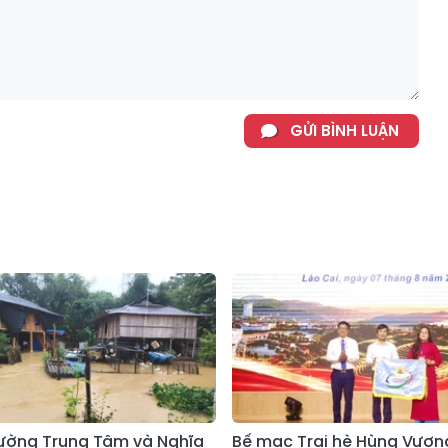
GỬI BÌNH LUẬN
ường Trung Tâm và Nghĩa
Bế mạc Trại hè Hùng Vươn