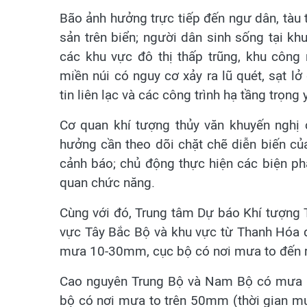
Bão ảnh hưởng trực tiếp đến ngư dân, tàu t
sản trên biển; người dân sinh sống tại kh
các khu vực đô thị thấp trũng, khu công
miền núi có nguy cơ xảy ra lũ quét, sạt lở 
tin liên lạc và các công trình hạ tầng trọng 
Cơ quan khí tượng thủy văn khuyến nghị
hưởng cần theo dõi chặt chẽ diễn biến củ
cảnh báo; chủ động thực hiện các biện ph
quan chức năng.
Cùng với đó, Trung tâm Dự báo Khí tượng 
vực Tây Bắc Bộ và khu vực từ Thanh Hóa đ
mưa 10-30mm, cục bộ có nơi mưa to đến r
Cao nguyên Trung Bộ và Nam Bộ có mưa r
bộ có nơi mưa to trên 50mm (thời gian mưa