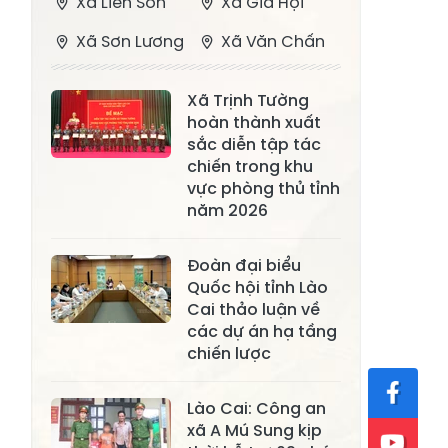
Xã Liên Sơn
Xã Gia Hội
Xã Sơn Lương
Xã Văn Chấn
Xã Thượng
Xã Chấn Thịnh
Xã Trịnh Tường
Bằng La
hoàn thành xuất
Xã Phong Dụ
sắc diễn tập tác
Xã Nghĩa Tâm
Hạ
chiến trong khu
vực phòng thủ tỉnh
Xã Châu Quế
Xã Lâm Giang
năm 2026
Xã Đông
Xã Tân Hợp
Đoàn đại biểu
Cuông
Quốc hội tỉnh Lào
Xã Mậu A
Xã Xuân Ái
Cai thảo luận về
các dự án hạ tầng
Xã Lâm
chiến lược
Xã Mỏ Vàng
Thượng
Xã Lục Yên
Xã Tân Lĩnh
Lào Cai: Công an
xã A Mú Sung kịp
Xã Khánh Hòa
Xã Phúc Lợi