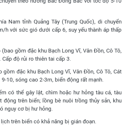
 chuyển theo hướng Bắc Đông Bắc với tốc độ 5-10
hía Nam tỉnh Quảng Tây (Trung Quốc), di chuyển
/h với sức gió dưới cấp 6, suy yếu thành áp thấp
ộ (bao gồm đặc khu Bạch Long Vĩ, Vân Đồn, Cô Tô,
Cấp độ rủi ro thiên tai cấp 3.
o gồm đặc khu Bạch Long Vĩ, Vân Đồn, Cô Tô, Cát
p 9-10, sóng cao 2-3m, biển động rất mạnh.
iểm có thể gây lật, chìm hoặc hư hỏng tàu cá, tàu
t động trên biển; lồng bè nuôi trồng thủy sản, khu
có nguy cơ bị hư hỏng.
 lịch trên biển có khả năng bị gián đoạn.