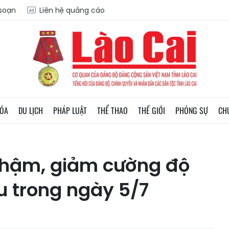
 soạn
Liên hệ quảng cáo
HÓA
DU LỊCH
PHÁP LUẬT
THỂ THAO
THẾ GIỚI
PHÓNG SỰ
CH
 chậm, giảm cường độ
u trong ngày 5/7