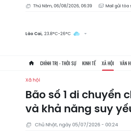
Thứ Năm, 06/08/2026, 06:39
Mail gửi tòa
Lào Cai,
23.8°C-26°C
CHÍNH TRỊ - THỜI SỰ
KINH TẾ
XÃ HỘI
VĂN 
Xã hội
Bão số 1 di chuyển
và khả năng suy yế
Chủ Nhật, ngày 05/07/2026 - 00:24