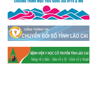
Xã Mường
Xã Dền Sáng
Hum
Xã Y Tý
Xã A Mú Sung
Xã Trịnh Tường
Xã Nậm Chày
Xã Bản Xèo
Xã Bát Xát
Xã Võ Lao
Xã Khánh Yên
Xã Văn Bàn
Xã Dương Quỳ
Xã Chiềng Ken
Xã Minh Lương
Xã Nậm Chảy
Xã Bảo Yên
Xã Nghĩa Đô
Xã Thượng Hà
Xã Xuân Hòa
Xã Phúc Khánh
Xã Bảo Hà
Xã Mường Bo