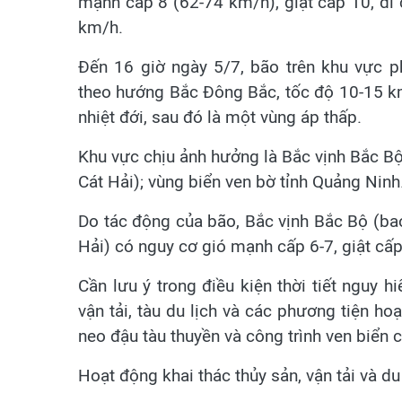
mạnh cấp 8 (62-74 km/h), giật cấp 10, di
km/h.
Đến 16 giờ ngày 5/7, bão trên khu vực p
theo hướng Bắc Đông Bắc, tốc độ 10-15 km
nhiệt đới, sau đó là một vùng áp thấp.
Khu vực chịu ảnh hưởng là Bắc vịnh Bắc B
Cát Hải); vùng biển ven bờ tỉnh Quảng Ninh. 
Do tác động của bão, Bắc vịnh Bắc Bộ (ba
Hải) có nguy cơ gió mạnh cấp 6-7, giật cấ
Cần lưu ý trong điều kiện thời tiết nguy h
vận tải, tàu du lịch và các phương tiện hoạ
neo đậu tàu thuyền và công trình ven biển 
Hoạt động khai thác thủy sản, vận tải và du