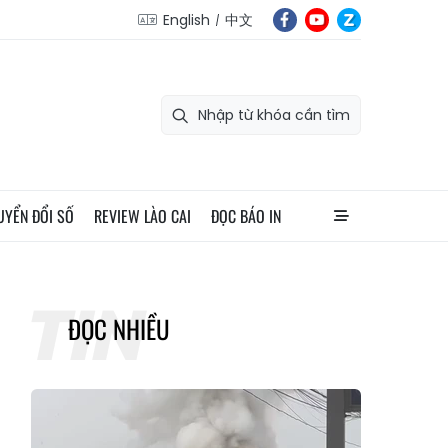
English
中文
UYỂN ĐỔI SỐ
REVIEW LÀO CAI
ĐỌC BÁO IN
ĐỌC NHIỀU