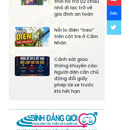
thời hỗ trợ 02 cháu
nhỏ đi lạc trở về
Xã Mường Lai
Xã Cảm Nhân
gia đình an toàn
Xã Yên Thành
Xã Thác Bà
Nỗi lo điện “treo”
Xã Yên Bình
Xã Bảo Ái
trên cột tre ở Cảm
Nhân
Xã Hưng
Xã Trấn Yên
Khánh
Cảnh sát giao
Xã Lương
thông khuyến cáo:
Xã Việt Hồng
Thịnh
Người dân cần chủ
động đổi giấy
Xã Quy Mông
Xã Cốc San
phép lái xe trước
khi hết hạn
Xã Hợp Thành
Xã Phong Hải
Xã Xuân
Xã Bảo Thắng
Quang
Xã Tằng Loỏng
Xã Gia Phú