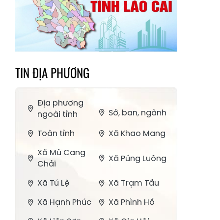
TIN ĐỊA PHƯƠNG
Địa phương
Sở, ban, ngành
ngoài tỉnh
Toàn tỉnh
Xã Khao Mang
Xã Mù Cang
Xã Púng Luông
Chải
Xã Tú Lệ
Xã Trạm Tấu
Xã Hạnh Phúc
Xã Phình Hồ