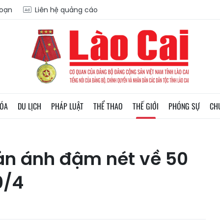
soạn
Liên hệ quảng cáo
HÓA
DU LỊCH
PHÁP LUẬT
THỂ THAO
THẾ GIỚI
PHÓNG SỰ
CH
ản ánh đậm nét về 50
0/4