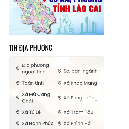
TIN ĐỊA PHƯƠNG
Địa phương
Sở, ban, ngành
ngoài tỉnh
Toàn tỉnh
Xã Khao Mang
Xã Mù Cang
Xã Púng Luông
Chải
Xã Tú Lệ
Xã Trạm Tấu
Xã Hạnh Phúc
Xã Phình Hồ