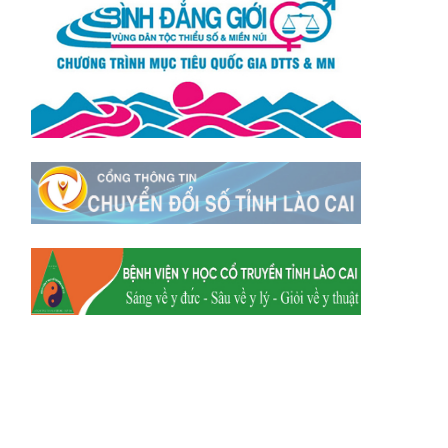
Xã Mường
Xã Dền Sáng
Hum
Xã Y Tý
Xã A Mú Sung
Xã Trịnh Tường
Xã Nậm Chày
Xã Bản Xèo
Xã Bát Xát
Xã Võ Lao
Xã Khánh Yên
Xã Văn Bàn
Xã Dương Quỳ
Xã Chiềng Ken
Xã Minh Lương
Xã Nậm Chảy
Xã Bảo Yên
Xã Nghĩa Đô
Xã Thượng Hà
Xã Xuân Hòa
Xã Phúc Khánh
Xã Bảo Hà
Xã Mường Bo