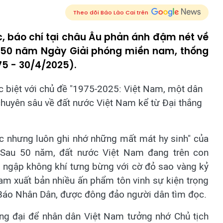
Theo dõi Báo Lào Cai trên
c, báo chí tại châu Âu phản ánh đậm nét về
m 50 năm Ngày Giải phóng miền nam, thống
75 - 30/4/2025).
c biệt với chủ đề "1975-2025: Việt Nam, một dân
 chuyên sâu về đất nước Việt Nam kể từ Đại thắng
ước nhưng luôn ghi nhớ những mất mát hy sinh" của
: Sau 50 năm, đất nước Việt Nam đang trên con
n ngập không khí tưng bừng với cờ đỏ sao vàng kỷ
Nam xuất bản nhiều ấn phẩm tôn vinh sự kiện trọng
a Báo Nhân Dân, được đông đảo người dân tìm đọc.
ọng đại để nhân dân Việt Nam tưởng nhớ Chủ tịch