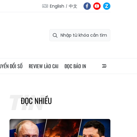
English
中文
UYỂN ĐỔI SỐ
REVIEW LÀO CAI
ĐỌC BÁO IN
ĐỌC NHIỀU