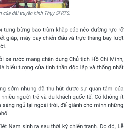
in của đài truyền hình Thụy Sĩ RTS.
hội tưng bừng bao trùm khắp các nẻo đường rực rỡ
iết giáp, máy bay chiến đấu và trực thăng bay lượt
ời.
ởi xe rước mang chân dung Chủ tịch Hồ Chí Minh,
là biểu tượng của tinh thần độc lập và thống nhất
 sáng sớm nhưng đã thu hút được sự quan tâm của
nhiều người trẻ và du khách quốc tế. Có không ít
 sàng ngủ lại ngoài trời, để giành cho mình những
phố.
iệt Nam sinh ra sau thời kỳ chiến tranh. Do đó, Lễ