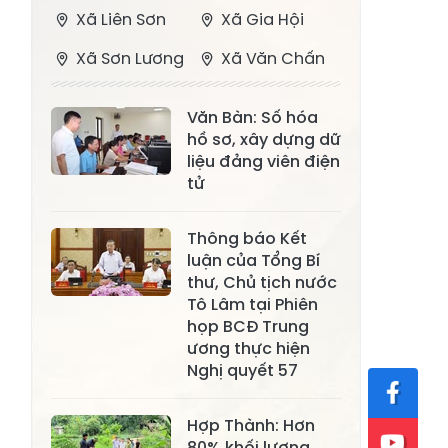
Xã Liên Sơn
Xã Gia Hội
Xã Sơn Lương
Xã Văn Chấn
Xã Thượng
Xã Chấn Thịnh
Văn Bàn: Số hóa
Bằng La
hồ sơ, xây dựng dữ
Xã Phong Dụ
liệu đảng viên điện
Xã Nghĩa Tâm
Hạ
tử
Xã Châu Quế
Xã Lâm Giang
Thông báo Kết
Xã Đông
luận của Tổng Bí
Xã Tân Hợp
thư, Chủ tịch nước
Cuông
Tô Lâm tại Phiên
Xã Mậu A
Xã Xuân Ái
họp BCĐ Trung
ương thực hiện
Xã Lâm
Nghị quyết 57
Xã Mỏ Vàng
Thượng
Xã Lục Yên
Xã Tân Lĩnh
Hợp Thành: Hơn
80% khối lượng