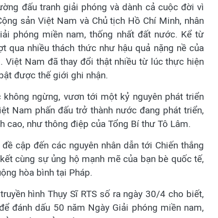
ường đấu tranh giải phóng và dành cả cuộc đời vì
Cộng sản Việt Nam và Chủ tịch Hồ Chí Minh, nhân
iải phóng miền nam, thống nhất đất nước. Kể từ
t qua nhiều thách thức như hậu quả nặng nề của
.. Việt Nam đã thay đổi thật nhiều từ lúc thực hiện
bật được thế giới ghi nhận.
 không ngừng, vươn tới một kỷ nguyên phát triển
ệt Nam phấn đấu trở thành nước đang phát triển,
nh cao, như thông điệp của Tổng Bí thư Tô Lâm.
đề cập đến các nguyên nhân dẫn tới Chiến thắng
oàn kết cùng sự ủng hộ mạnh mẽ của bạn bè quốc tế,
ộng hòa bình tại Pháp.
i truyền hình Thụy Sĩ RTS số ra ngày 30/4 cho biết,
g để đánh dấu 50 năm Ngày Giải phóng miền nam,