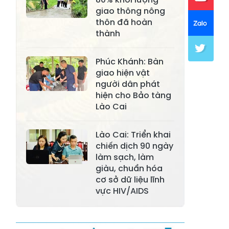
Xã Khánh Hòa
Xã Phúc Lợi
giao thông nông
thôn đã hoàn
Xã Mường Lai
Xã Cảm Nhân
thành
Xã Yên Thành
Xã Thác Bà
Phúc Khánh: Bàn
Xã Yên Bình
Xã Bảo Ái
giao hiện vật
người dân phát
Xã Hưng
Xã Trấn Yên
hiện cho Bảo tàng
Khánh
Lào Cai
Xã Lương
Xã Việt Hồng
Thịnh
Lào Cai: Triển khai
chiến dịch 90 ngày
Xã Quy Mông
Xã Cốc San
làm sạch, làm
giàu, chuẩn hóa
Xã Hợp Thành
Xã Phong Hải
cơ sở dữ liệu lĩnh
Xã Xuân
vực HIV/AIDS
Xã Bảo Thắng
Quang
Xã Tằng Loỏng
Xã Gia Phú