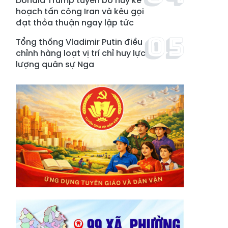
Donald Trump tuyên bố hủy kế
hoạch tấn công Iran và kêu gọi
đạt thỏa thuận ngay lập tức
Tổng thống Vladimir Putin điều
chỉnh hàng loạt vị trí chỉ huy lực
lượng quân sự Nga