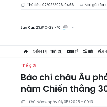
Thứ Sáu, 07/08/2026, 04:56
Mail gửi tòa 
Lào Cai,
23.8°C-29.7°C
CHÍNH TRỊ - THỜI SỰ
KINH TẾ
XÃ HỘI
VĂN 
Thế giới
Báo chí châu Âu ph
năm Chiến thắng 3
Thứ Năm, ngày 01/05/2025 - 00:13