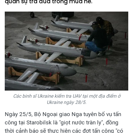
quân sự trả đũa trong mùa hè.
Các binh sĩ Ukraine kiểm tra UAV tại một địa điểm ở
Ukraine ngày 28/5.
Ngày 25/5, Bộ Ngoại giao Nga tuyên bố vụ tấn
công tại Starobilsk là "giọt nước tràn ly", đồng
thời cảnh báo sẽ thực hiện các đợt tấn công "có