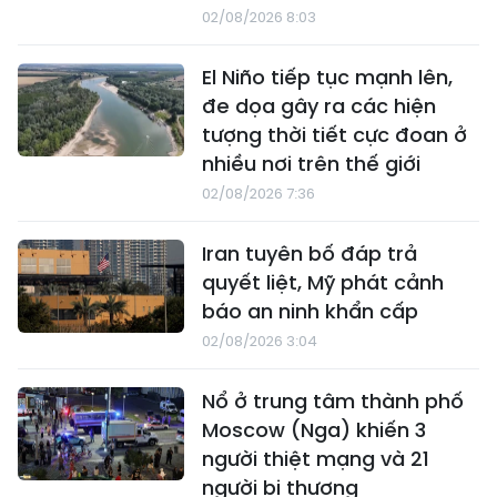
02/08/2026 8:03
El Niño tiếp tục mạnh lên,
đe dọa gây ra các hiện
tượng thời tiết cực đoan ở
nhiều nơi trên thế giới
02/08/2026 7:36
Iran tuyên bố đáp trả
quyết liệt, Mỹ phát cảnh
báo an ninh khẩn cấp
02/08/2026 3:04
Nổ ở trung tâm thành phố
Moscow (Nga) khiến 3
người thiệt mạng và 21
người bị thương