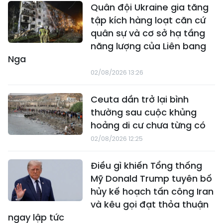
Quân đội Ukraine gia tăng
tập kích hàng loạt căn cứ
quân sự và cơ sở hạ tầng
năng lượng của Liên bang
Nga
02/08/2026 13:26
Ceuta dần trở lại bình
thường sau cuộc khủng
hoảng di cư chưa từng có
02/08/2026 12:25
Điều gì khiến Tổng thống
Mỹ Donald Trump tuyên bố
hủy kế hoạch tấn công Iran
và kêu gọi đạt thỏa thuận
ngay lập tức