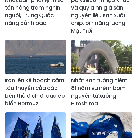
Nhật Bản phát lệnh sơ
polysilicon nhập khẩu
tán hàng trăm nghìn
và quy định giá sàn
người, Trung Quốc
nguyên liệu sản xuất
nâng cảnh báo
chip, pin năng lượng
Mặt Trời
Iran lên kế hoạch cấm
Nhật Bản tưởng niệm
tàu thuyền của các
81 năm vụ ném bom
bên thù địch đi qua eo
nguyên tử xuống
biển Hormuz
Hiroshima