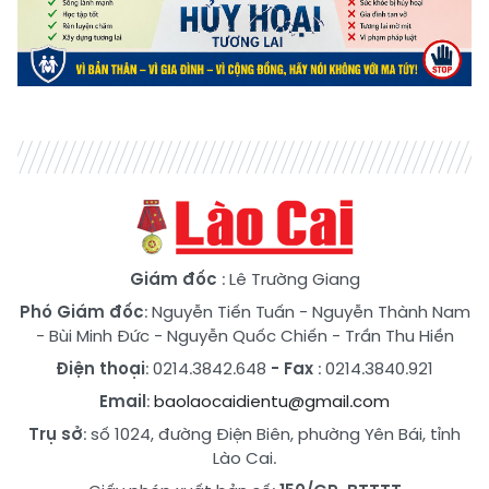
Giám đốc
: Lê Trường Giang
Phó Giám đốc
:
Nguyễn Tiến Tuấn
-
Nguyễn Thành Nam
-
Bùi Minh Đức
-
Nguyễn Quốc Chiến
-
Trần Thu Hiền
Điện thoại
: 0214.3842.648
- Fax
: 0214.3840.921
Email
:
baolaocaidientu@gmail.com
Trụ sở
: số 1024, đường Điện Biên, phường Yên Bái, tỉnh
Lào Cai.