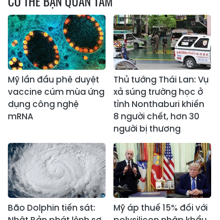
CÓ THỂ BẠN QUAN TÂM
Mỹ lần đầu phê duyệt
Thủ tướng Thái Lan: Vụ
vaccine cúm mùa ứng
xả súng trường học ở
dụng công nghệ
tỉnh Nonthaburi khiến
mRNA
8 người chết, hơn 30
người bị thương
Bão Dolphin tiến sát:
Mỹ áp thuế 15% đối với