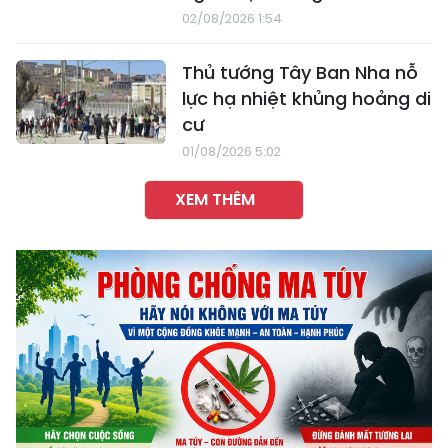
02/08/2026 1:54
Thủ tướng Tây Ban Nha nỗ
lực hạ nhiệt khủng hoảng di
cư
01/08/2026 5:02
XEM THÊM