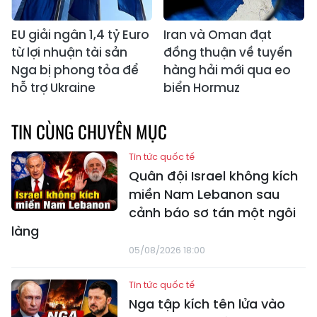
EU giải ngân 1,4 tỷ Euro
Iran và Oman đạt
từ lợi nhuận tài sản
đồng thuận về tuyến
Nga bị phong tỏa để
hàng hải mới qua eo
hỗ trợ Ukraine
biển Hormuz
TIN CÙNG CHUYÊN MỤC
Tin tức quốc tế
Quân đội Israel không kích
miền Nam Lebanon sau
cảnh báo sơ tán một ngôi
làng
05/08/2026 18:00
Tin tức quốc tế
Nga tập kích tên lửa vào