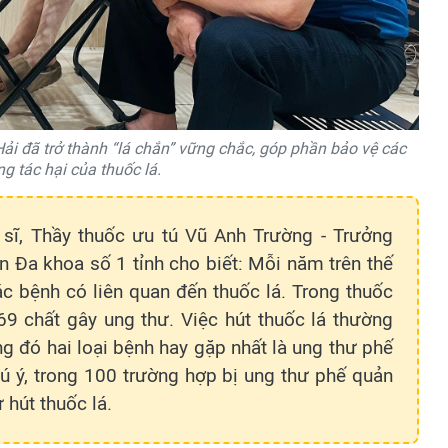
Hải đã trở thành “lá chắn” vững chắc, góp phần bảo vệ các
g tác hại của thuốc lá.
 sĩ, Thầy thuốc ưu tú Vũ Anh Trường - Trưởng
n Đa khoa số 1 tỉnh cho biết: Mỗi năm trên thế
ác bệnh có liên quan đến thuốc lá. Trong thuốc
69 chất gây ung thư. Việc hút thuốc lá thường
g đó hai loại bệnh hay gặp nhất là ung thư phế
ú ý, trong 100 trường hợp bị ung thư phế quản
 hút thuốc lá.