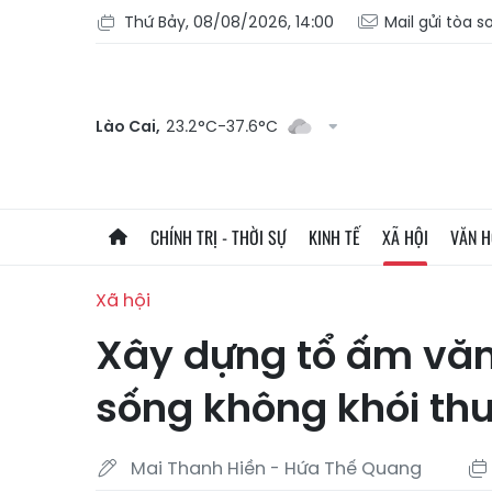
Thứ Bảy, 08/08/2026, 14:00
Mail gửi tòa s
Lào Cai,
23.2°C-37.6°C
CHÍNH TRỊ - THỜI SỰ
KINH TẾ
XÃ HỘI
VĂN 
Xã hội
Xây dựng tổ ấm văn
sống không khói th
Mai Thanh Hiền - Hứa Thế Quang