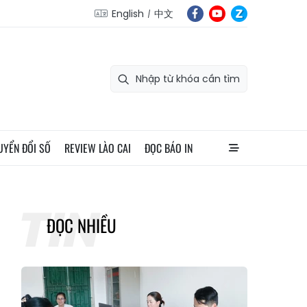
English
中文
UYỂN ĐỔI SỐ
REVIEW LÀO CAI
ĐỌC BÁO IN
ĐỌC NHIỀU