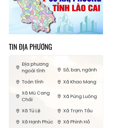
TIN ĐỊA PHƯƠNG
Địa phương
Sở, ban, ngành
ngoài tỉnh
Toàn tỉnh
Xã Khao Mang
Xã Mù Cang
Xã Púng Luông
Chải
Xã Tú Lệ
Xã Trạm Tấu
Xã Hạnh Phúc
Xã Phình Hồ