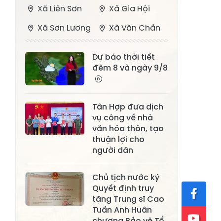
Xã Liên Sơn
Xã Gia Hội
Xã Sơn Lương
Xã Văn Chấn
Xã Thượng
Xã Chấn Thịnh
Dự báo thời tiết
Bằng La
đêm 8 và ngày 9/8
Xã Phong Dụ
Xã Nghĩa Tâm
Hạ
Tân Hợp đưa dịch
Xã Châu Quế
Xã Lâm Giang
vụ công về nhà
Xã Đông
văn hóa thôn, tạo
Xã Tân Hợp
Cuông
thuận lợi cho
người dân
Xã Mậu A
Xã Xuân Ái
Chủ tịch nước ký
Xã Lâm
Xã Mỏ Vàng
Quyết định truy
Thượng
tặng Trung sĩ Cao
Xã Lục Yên
Xã Tân Lĩnh
Tuấn Anh Huân
chương Bảo vệ Tổ