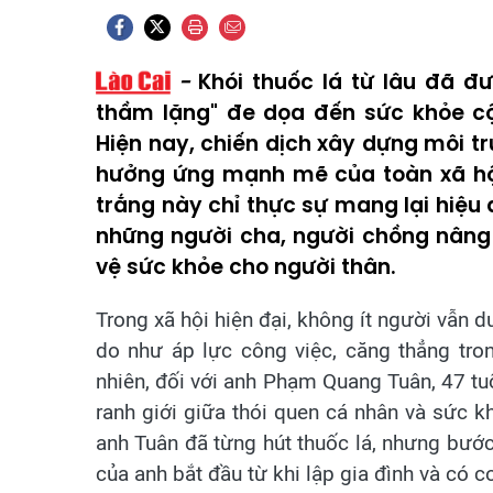
Khói thuốc lá từ lâu đã đ
thầm lặng" đe dọa đến sức khỏe cộ
Hiện nay, chiến dịch xây dựng môi 
hưởng ứng mạnh mẽ của toàn xã hội.
trắng này chỉ thực sự mang lại hiệu 
những người cha, người chồng
nâng
vệ sức khỏe cho người thân.
Trong xã hội hiện đại, không ít người vẫn d
do như áp lực công việc, căng thẳng tro
nhiên, đối với anh Phạm Quang Tuân, 47 tuổ
ranh giới giữa thói quen cá nhân và sức khỏ
anh Tuân đã từng hút thuốc lá, nhưng bước
của anh bắt đầu từ khi lập gia đình và có c