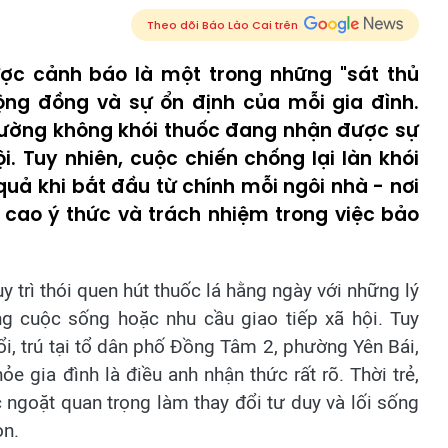
Theo dõi Báo Lào Cai trên
ược cảnh báo là một trong những "sát thủ
ng đồng và sự ổn định của mỗi gia đình.
trường không khói thuốc đang nhận được sự
 Tuy nhiên, cuộc chiến chống lại làn khói
quả khi bắt đầu từ chính mỗi ngôi nhà - nơi
 cao ý thức và trách nhiệm trong việc bảo
uy trì thói quen hút thuốc lá hằng ngày với những lý
ng cuộc sống hoặc nhu cầu giao tiếp xã hội. Tuy
i, trú tại tổ dân phố Đồng Tâm 2, phường Yên Bái,
e gia đình là điều anh nhận thức rất rõ. Thời trẻ,
 ngoặt quan trọng làm thay đổi tư duy và lối sống
on.