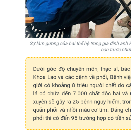
Sự làm gương của hai thế hệ trong gia đình anh 
con trước nhữn
Dưới góc độ chuyên môn, thạc sĩ, bác
Khoa Lao và các bệnh về phổi, Bệnh việ
giới có khoảng 8 triệu người chết do c
lá có chứa đến 7.000 chất độc hại và 
xuyên sẽ gây ra 25 bệnh nguy hiểm, tron
quản phổi và nhồi máu cơ tim. Đáng ch
phổi thì có đến 95 trường hợp có tiền sử