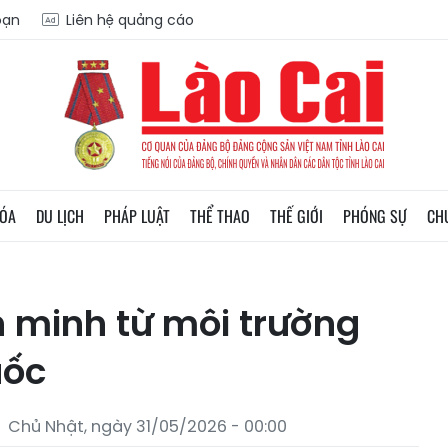
oạn
Liên hệ quảng cáo
HÓA
DU LỊCH
PHÁP LUẬT
THỂ THAO
THẾ GIỚI
PHÓNG SỰ
CH
 minh từ môi trường
uốc
Chủ Nhật, ngày 31/05/2026 - 00:00