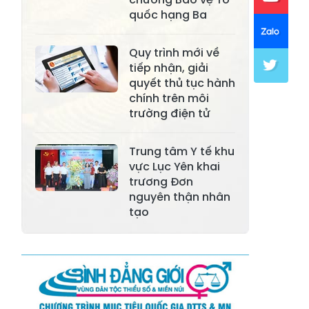
Xã Khánh Hòa
Xã Phúc Lợi
quốc hạng Ba
Xã Mường Lai
Xã Cảm Nhân
Quy trình mới về
Xã Yên Thành
Xã Thác Bà
tiếp nhận, giải
quyết thủ tục hành
Xã Yên Bình
Xã Bảo Ái
chính trên môi
trường điện tử
Xã Hưng
Xã Trấn Yên
Khánh
Trung tâm Y tế khu
Xã Lương
vực Lục Yên khai
Xã Việt Hồng
Thịnh
trương Đơn
nguyên thận nhân
Xã Quy Mông
Xã Cốc San
tạo
Xã Hợp Thành
Xã Phong Hải
Xã Xuân
Xã Bảo Thắng
Quang
Xã Tằng Loỏng
Xã Gia Phú