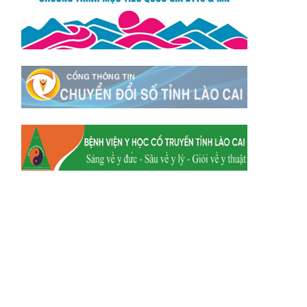
Xã Mường
Xã Dền Sáng
Hum
Xã Y Tý
Xã A Mú Sung
Xã Trịnh Tường
Xã Nậm Chày
Xã Bản Xèo
Xã Bát Xát
Xã Võ Lao
Xã Khánh Yên
Xã Văn Bàn
Xã Dương Quỳ
Xã Chiềng Ken
Xã Minh Lương
Xã Nậm Chảy
Xã Bảo Yên
Xã Nghĩa Đô
Xã Thượng Hà
Xã Xuân Hòa
Xã Phúc Khánh
Xã Bảo Hà
Xã Mường Bo