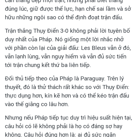
cần thắng đẹp mọi trận, nhưng phải biết thắng
đúng lúc, giữ được thể lực, hạn chế sai lầm và sở
hữu những ngôi sao có thể định đoạt trận đấu.
Trận thắng Thụy Điển 3-0 không phải lời tuyên bố
duy nhất của Pháp. Nó giống một lời nhắc nhở
với phần còn lại của giải đấu: Les Bleus vẫn ở đó,
vẫn lạnh lùng, vẫn nguy hiểm và vẫn đủ sức tiến
tới trận chung kết thứ ba liên tiếp.
Đối thủ tiếp theo của Pháp là Paraguay. Trên lý
thuyết, đó là thử thách rất khác so với Thụy Điển:
thực dụng hơn, kín kẽ hơn và có thể kéo trận đấu
vào thế giằng co lâu hơn.
Nhưng nếu Pháp tiếp tục duy trì hiệu suất hiện tại,
câu hỏi có lẽ không phải là họ có đáng sợ hay
không. Câu hỏi đúng hơn là: ai đủ sức ngăn