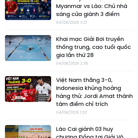
Myanmar vs Lào: Chủ nhà
sáng cửa giành 3 điểm
04/08/2026 3:21
Khai mạc Giải Bơi truyền
thống trung, cao tuổi quốc
gia lần thứ 28
04/08/2026 2:36
Việt Nam thắng 3-0,
Indonesia khủng hoảng
hàng thủ: Jordi Amat thành
tâm điểm chỉ trích
04/08/2026 1:23
Lào Cai giành 03 huy
chương Đồng tại Giải Vô