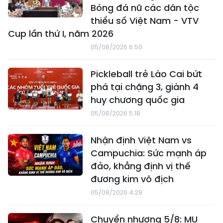
Bóng đá nữ các dân tộc
thiểu số Việt Nam - VTV
Cup lần thứ I, năm 2026
05/08/2026 6:50
Pickleball trẻ Lào Cai bứt
phá tại chặng 3, giành 4
huy chương quốc gia
05/08/2026 5:18
Nhận định Việt Nam vs
Campuchia: Sức mạnh áp
đảo, khẳng định vị thế
đương kim vô địch
05/08/2026 4:29
Chuyển nhượng 5/8: MU