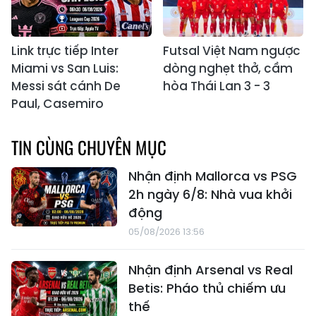
Link trực tiếp Inter
Futsal Việt Nam ngược
Miami vs San Luis:
dòng nghẹt thở, cầm
Messi sát cánh De
hòa Thái Lan 3 - 3
Paul, Casemiro
TIN CÙNG CHUYÊN MỤC
Nhận định Mallorca vs PSG
2h ngày 6/8: Nhà vua khởi
động
05/08/2026 13:56
Nhận định Arsenal vs Real
Betis: Pháo thủ chiếm ưu
thế