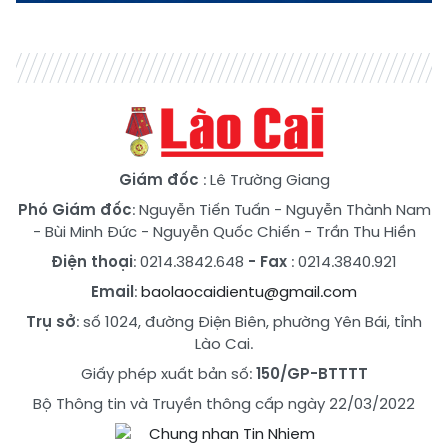
Giám đốc
: Lê Trường Giang
Phó Giám đốc
:
Nguyễn Tiến Tuấn
-
Nguyễn Thành Nam
-
Bùi Minh Đức
-
Nguyễn Quốc Chiến
-
Trần Thu Hiền
Điện thoại
: 0214.3842.648
- Fax
: 0214.3840.921
Email
:
baolaocaidientu@gmail.com
Trụ sở
: số 1024, đường Điện Biên, phường Yên Bái, tỉnh
Lào Cai.
Giấy phép xuất bản số:
150/GP-BTTTT
Bộ Thông tin và Truyền thông cấp ngày 22/03/2022