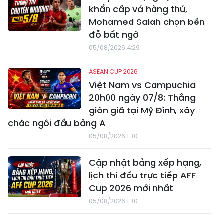
khẩn cấp vá hàng thủ,
Mohamed Salah chọn bến
đỗ bất ngờ
05/08/2026 4:29
ASEAN CUP 2026
Việt Nam vs Campuchia
20h00 ngày 07/8: Thắng
giòn giã tại Mỹ Đình, xây
chắc ngôi đầu bảng A
05/08/2026 1:30
Cập nhật bảng xếp hạng,
lịch thi đấu trực tiếp AFF
Cup 2026 mới nhất
05/08/2026 1:30