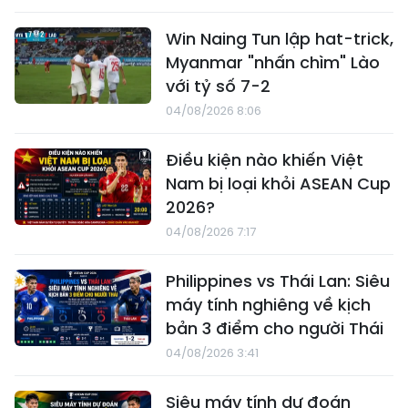
Win Naing Tun lập hat-trick,
Myanmar "nhấn chìm" Lào
với tỷ số 7-2
04/08/2026 8:06
Điều kiện nào khiến Việt
Nam bị loại khỏi ASEAN Cup
2026?
04/08/2026 7:17
Philippines vs Thái Lan: Siêu
máy tính nghiêng về kịch
bản 3 điểm cho người Thái
04/08/2026 3:41
Siêu máy tính dự đoán