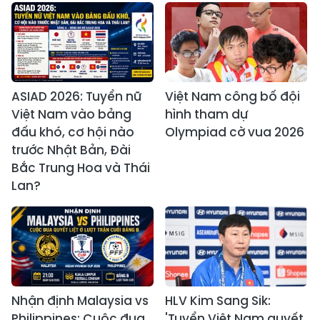
ASIAD 2026: Tuyển nữ
Việt Nam công bố đội
Việt Nam vào bảng
hình tham dự
đấu khó, cơ hội nào
Olympiad cờ vua 2026
trước Nhật Bản, Đài
Bắc Trung Hoa và Thái
Lan?
Nhận định Malaysia vs
HLV Kim Sang Sik:
Philippines: Cuộc đua
'Tuyển Việt Nam quyết