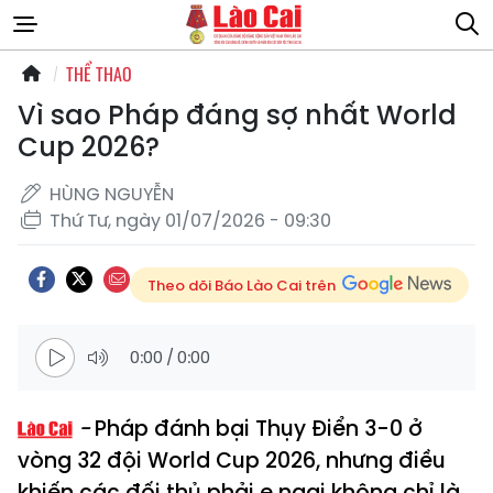
THỂ THAO
Vì sao Pháp đáng sợ nhất World
Cup 2026?
HÙNG NGUYỄN
Thứ Tư, ngày 01/07/2026 - 09:30
Theo dõi Báo Lào Cai trên
0:00
/
0:00
Pháp đánh bại Thụy Điển 3-0 ở
vòng 32 đội World Cup 2026, nhưng điều
khiến các đối thủ phải e ngại không chỉ là