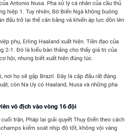
ủa Antonio Nusa. Pha xử lý cá nhân của cầu thủ
rong hiệp 1. Tuy nhiên, Bờ Biển Ngà không buông
n đấu trở lại thế cân bằng và khiến áp lực dồn lên
hiệp phụ, Erling Haaland xuất hiện. Tiền đạo của
g 2-1. Đó là kiểu bàn thắng cho thấy giá trị của
ơ hội, nhưng biết xuất hiện đúng lúc.
 nơi họ sẽ gặp Brazil. Đây là cặp đấu rất đáng
thuật, còn Na Uy có Haaland, Nusa và những pha
iên vô địch vào vòng 16 đội
uối trận, Pháp lại giải quyết Thụy Điển theo cách
schamps kiểm soát nhịp độ tốt, không vội vàng