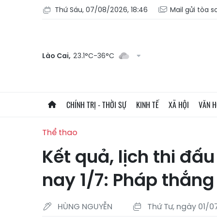
Thứ Sáu, 07/08/2026, 18:46
Mail gửi tòa 
Lào Cai,
23.1°C-36°C
CHÍNH TRỊ - THỜI SỰ
KINH TẾ
XÃ HỘI
VĂN 
Thể thao
Kết quả, lịch thi đ
nay 1/7: Pháp thắng 
HÙNG NGUYỄN
Thứ Tư, ngày 01/07