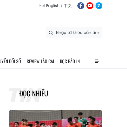
English
中文
UYỂN ĐỔI SỐ
REVIEW LÀO CAI
ĐỌC BÁO IN
ĐỌC NHIỀU