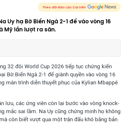
Theo dõi Báo Lào Cai trên
Na Uy hạ Bờ Biển Ngà 2-1 để vào vòng 16
à Mỹ lần lượt ra sân.
g 32 đội World Cup 2026 tiếp tục chứng kiến
bại Bờ Biển Ngà 2-1 để giành quyền vào vòng 16
ằng màn trình diễn thuyết phục của Kylian Mbappé
ân lưu, các ứng viên còn lại bước vào vòng knock-
hông mắc sai lầm. Na Uy cũng chứng minh họ không
, mà còn biết vượt qua một trận đấu khó bằng bản