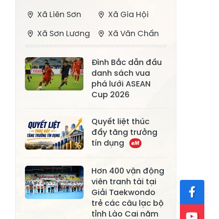
Xã Liên Sơn
Xã Gia Hội
Xã Sơn Lương
Xã Văn Chấn
Xã Thượng
Xã Chấn Thịnh
Đình Bắc dẫn đầu
Bằng La
danh sách vua
Xã Phong Dụ
phá lưới ASEAN
Xã Nghĩa Tâm
Hạ
Cup 2026
Xã Châu Quế
Xã Lâm Giang
Quyết liệt thúc
Xã Đông
đẩy tăng trưởng
Xã Tân Hợp
tín dụng
Cuông
Xã Mậu A
Xã Xuân Ái
Hơn 400 vận động
viên tranh tài tại
Xã Lâm
Xã Mỏ Vàng
Giải Taekwondo
Thượng
trẻ các câu lạc bộ
Xã Lục Yên
Xã Tân Lĩnh
tỉnh Lào Cai năm