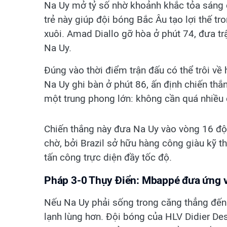
Na Uy mở tỷ số nhờ khoảnh khắc tỏa sáng c
trẻ này giúp đội bóng Bắc Âu tạo lợi thế t
xuôi. Amad Diallo gỡ hòa ở phút 74, đưa trậ
Na Uy.
Đúng vào thời điểm trận đấu có thể trôi về 
Na Uy ghi bàn ở phút 86, ấn định chiến thắn
một trung phong lớn: không cần quá nhiều c
Chiến thắng này đưa Na Uy vào vòng 16 đội,
chờ, bởi Brazil sở hữu hàng công giàu kỹ 
tấn công trực diện đầy tốc độ.
Pháp 3-0 Thụy Điển: Mbappé đưa ứng v
Nếu Na Uy phải sống trong căng thẳng đến c
lạnh lùng hơn. Đội bóng của HLV Didier De