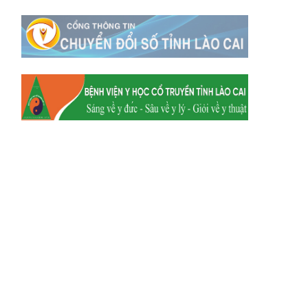
Xã Mường
Xã Dền Sáng
Hum
Xã Y Tý
Xã A Mú Sung
Xã Trịnh Tường
Xã Nậm Chày
Xã Bản Xèo
Xã Bát Xát
Xã Võ Lao
Xã Khánh Yên
Xã Văn Bàn
Xã Dương Quỳ
Xã Chiềng Ken
Xã Minh Lương
Xã Nậm Chảy
Xã Bảo Yên
Xã Nghĩa Đô
Xã Thượng Hà
Xã Xuân Hòa
Xã Phúc Khánh