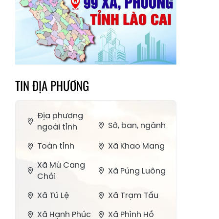
TIN ĐỊA PHƯƠNG
Địa phương
Sở, ban, ngành
ngoài tỉnh
Toàn tỉnh
Xã Khao Mang
Xã Mù Cang
Xã Púng Luông
Chải
Xã Tú Lệ
Xã Trạm Tấu
Xã Hạnh Phúc
Xã Phình Hồ