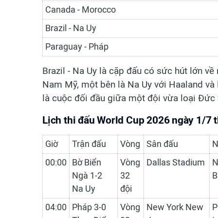
Canada - Morocco
Brazil - Na Uy
Paraguay - Pháp
Brazil - Na Uy là cặp đấu có sức hút lớn về 
Nam Mỹ, một bên là Na Uy với Haaland và lố
là cuộc đối đầu giữa một đội vừa loại Đức
Lịch thi đấu World Cup 2026 ngày 1/7 
Giờ
Trận đấu
Vòng
Sân đấu
N
00:00
Bờ Biển
Vòng
Dallas Stadium
N
Ngà 1-2
32
B
Na Uy
đội
04:00
Pháp 3-0
Vòng
New York New
P