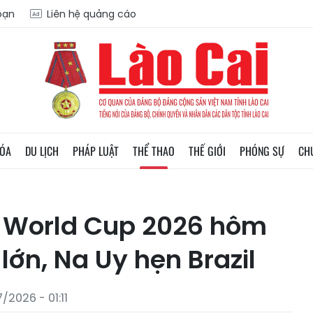
soạn
Liên hệ quảng cáo
HÓA
DU LỊCH
PHÁP LUẬT
THỂ THAO
THẾ GIỚI
PHÓNG SỰ
CH
ấu World Cup 2026 hôm
lớn, Na Uy hẹn Brazil
/2026 - 01:11